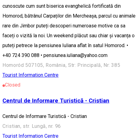
cunoscute cum sunt biserica evanghelică fortificată din
Homorod, bătrânul Carpaților din Mercheașa, parcul cu animale
rare din Jimbor puteți descoperi numeroase motive ca sa
faceți o vizită la noi. Un weekend plăcut sau chiar și vacanța o
puteți petrece la pensiunea Iuliana aflat în satul Homorod. •
+40 724 390 088 • pensiunea.iuliana@yahoo.com
Homoród 507105, România, Str: Principală, Nr: 385
Tourist Information Centre
Closed
Centrul de Informare Turistică - Cristian
Centrul de Informare Turistică - Cristian
Cristian, str. Lungă, nr. 96
Tourist Information Centre