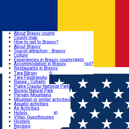
Sign In
Sign Up Free
BRAȘOV COUNTY
About Brașov county
County map
BRAȘOV
How to get to Brașov?
Tourist Information Centers
About Brașov
Tourist Guides
Tourist attraction - Brașov
EXPERIENCES
Brașov Tourism Recommendations
Culture
Historical tourist attractions
Tourist Information Center - Brașov
Experiences in Brașov county
What would a local recommend to visit?
Accommodation in Brașov
DESTINATIONS
Tourism news Brașov
Restaurants in Brasov
Română
Restaurants
Usefull information
Țara Bârsei
Țara Făgărașului
NATURE
Rupea - Cohalm
ECO Destinations
Piatra Craiului National Park
Bucegi Natural Park
ACTIVE TOURISM
Perșani Mountains
Făgăraș Mountains
Mountain or winter activities
Postăvarul Peak
Aquatic activities
ACCOMMODATION
Măgura Codlei
Air Activities
Ciucaș Mountains
Adventure, Equestrian
Hotels
Protected areas
Cycling, Running
Villas, Guesthouses
CULTURAL HERITAGE
Other natural attractions
Other activities
Hostels
Speoturism
Cottages
Recipes