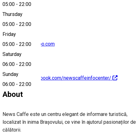
05:00
-
22:00
0040742800100
Thursday
05:00
-
22:00
Friday
caffe.news@yahoo.com
05:00
-
22:00
Saturday
06:00
-
22:00
Sunday
https://www.facebook.com/newscaffeinfocenter/
06:00
-
22:00
About
News Caffe este un centru elegant de informare turistică,
localizat în inima Brașovului, ce vine în ajutorul pasionaților de
călătorii.