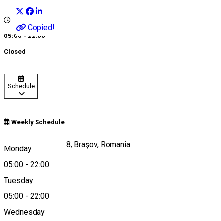
Copied!
05:00 - 22:00
Closed
Schedule
Weekly Schedule
Bulevardul Eroilor 8, Brașov, Romania
Monday
05:00
-
22:00
Tuesday
Map
05:00
-
22:00
Wednesday