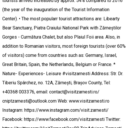
tourists arrived increased by approx. 54% compared to 2016
(the year of the inauguration of the Tourist Information
Center). • The most popularr tourist attractions are: Libearty
Bear Sanctuary, Piatra Craiului National Park with Zărneștilor
Gorges - Curmătura Chalet, but also Plaiul Foii area. Also, in
addition to Romanian visitors, most foreign tourists (over 60%
of visitors) come from countries such as: Germany, Israel,
Great Britain, Spain, the Netherlands, Belgium or France. *
Nature- Experiences- Leisure #visitzarnesti Address: Str. Dr.
Tiberiu Spârchez, no. 12A, Zărnești, Brașov County, Tel:
+40368 003376, email: contact@visitzarnesti.ro/
cniptzarnesti@outlook.com Web: www.visitzarnesti.ro
Instagram: https://www.instagram.com/visit.zarnesti/
Facebook: https://www.facebook.com/visitzarnesti Twitter: