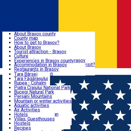
Sign In
Sign Up Free
BRAȘOV COUNTY
About Brașov county
County map
BRAȘOV
How to get to Brașov?
Tourist Information Centers
About Brașov
Tourist Guides
Tourist attraction - Brașov
EXPERIENCES
Brașov Tourism Recommendations
Culture
Historical tourist attractions
Tourist Information Center - Brașov
Experiences in Brașov county
What would a local recommend to visit?
Accommodation in Brașov
DESTINATIONS
Tourism news Brașov
Restaurants in Brasov
Română
Restaurants
Usefull information
Țara Bârsei
Țara Făgărașului
NATURE
Rupea - Cohalm
ECO Destinations
Piatra Craiului National Park
Bucegi Natural Park
ACTIVE TOURISM
Perșani Mountains
Făgăraș Mountains
Mountain or winter activities
Postăvarul Peak
Aquatic activities
ACCOMMODATION
Măgura Codlei
Air Activities
Ciucaș Mountains
Adventure, Equestrian
Hotels
Protected areas
Cycling, Running
Villas, Guesthouses
CULTURAL HERITAGE
Other natural attractions
Other activities
Hostels
Speoturism
Cottages
Recipes