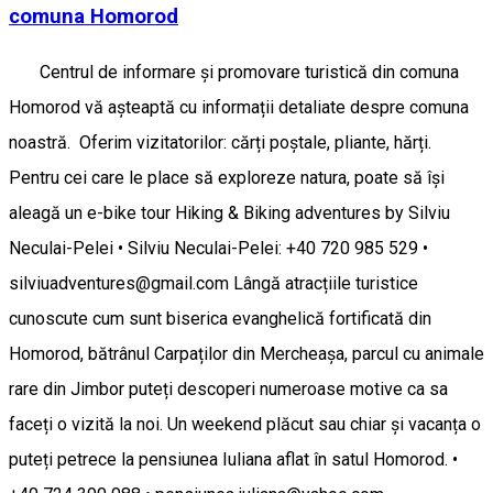
comuna Homorod
Centrul de informare și promovare turistică din comuna
Homorod vă așteaptă cu informații detaliate despre comuna
noastră. Oferim vizitatorilor: cărți poștale, pliante, hărți.
Pentru cei care le place să exploreze natura, poate să își
aleagă un e-bike tour Hiking & Biking adventures by Silviu
Neculai-Pelei • Silviu Neculai-Pelei: +40 720 985 529 •
silviuadventures@gmail.com Lângă atracțiile turistice
cunoscute cum sunt biserica evanghelică fortificată din
Homorod, bătrânul Carpaților din Mercheașa, parcul cu animale
rare din Jimbor puteți descoperi numeroase motive ca sa
faceți o vizită la noi. Un weekend plăcut sau chiar și vacanța o
puteți petrece la pensiunea Iuliana aflat în satul Homorod. •