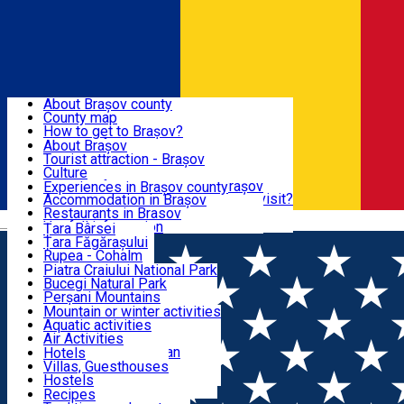
Sign In
Sign Up Free
BRAȘOV COUNTY
About Brașov county
County map
BRAȘOV
How to get to Brașov?
Tourist Information Centers
About Brașov
Tourist Guides
Tourist attraction - Brașov
EXPERIENCES
Brașov Tourism Recommendations
Culture
Historical tourist attractions
Tourist Information Center - Brașov
Experiences in Brașov county
What would a local recommend to visit?
Accommodation in Brașov
DESTINATIONS
Tourism news Brașov
Restaurants in Brasov
Română
Restaurants
Usefull information
Țara Bârsei
Țara Făgărașului
NATURE
Rupea - Cohalm
ECO Destinations
Piatra Craiului National Park
Bucegi Natural Park
ACTIVE TOURISM
Perșani Mountains
Făgăraș Mountains
Mountain or winter activities
Postăvarul Peak
Aquatic activities
ACCOMMODATION
Măgura Codlei
Air Activities
Ciucaș Mountains
Adventure, Equestrian
Hotels
Protected areas
Cycling, Running
Villas, Guesthouses
CULTURAL HERITAGE
Other natural attractions
Other activities
Hostels
Speoturism
Cottages
Recipes