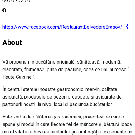
09:00
-
23:00
https://www.facebook.com/RestaurantBelvedereBrasov/
About
Vă propunem o bucătărie originală, sănătoasă, modernă,
elaborată, frumoasă, plină de pasiune, ceea ce unii numesc “
Haute Cuisine “.
În centrul atenției noastre gastronomic intervin, calitate
asigurată, produsele de sezon proaspete și asigurate de
partenerii noștrii la nivel local și pasiunea bucătarilor.
Este vorba de călătoria gastronomică, povestea pe care o
spune și modul în care fiecare fel de mâncare și băutură joacă
un rol vital în educarea simțurilor și a îmbogățirii experienței în