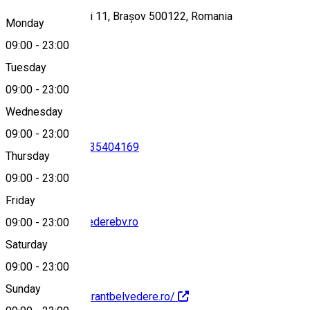
Strada Stejerișului 11, Brașov 500122, Romania
Monday
09:00
-
23:00
Tuesday
Map
09:00
-
23:00
Wednesday
09:00
-
23:00
0268415575
•
0735404169
Thursday
09:00
-
23:00
Friday
office@hotelbelvederebv.ro
09:00
-
23:00
Saturday
09:00
-
23:00
Sunday
http://www.restaurantbelvedere.ro/