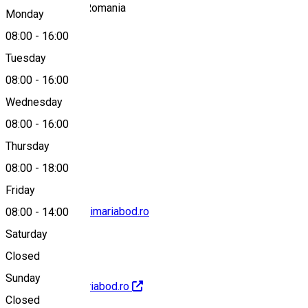
Brașov Tourism, Romania
Monday
08:00
-
16:00
Tuesday
Map
08:00
-
16:00
Wednesday
08:00
-
16:00
0799501991
Thursday
08:00
-
18:00
Friday
cabinetprimar@primariabod.ro
08:00
-
14:00
Saturday
Closed
Sunday
http://www.primariabod.ro
Closed