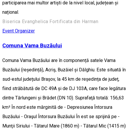
participarea mai multor artiști de la nivel local, județean și
național.
Biserica Evanghelica Fortificata din Harman
Event Organizer
Comuna Vama Buzăului
Comuna Vama Buzăului are în componență satele Vama
Buzăului (reședință), Acriș, Buzăiel și Dălghiu. Este situată în
sud-estul județului Brașov, la 45 km de reședința de județ,
fiind străbătută de DC 49A și de DJ 103A, care face legătura
dintre Tărlungeni și Brădet (DN 10). Suprafaţă totală: 156,63
km² În nord este mărginită de - Depresiunea Întorsura
Buzăului - Oraşul Întorsura Buzăului În est se sprijină pe -
Munţii Siriului - Tătarul Mare (1860 m) - Tătarul Mic (1415 m)