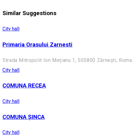
Similar Suggestions
City hall
Primaria Orasului Zarnesti
Strada Mitropolit Ion Mețianu 1, 505800 Zărnești, Romania
City hall
COMUNA RECEA
City hall
COMUNA ȘINCA
City hall