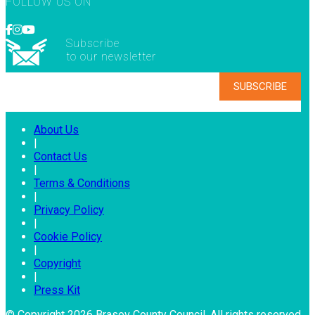
FOLLOW US ON
Subscribe
to our newsletter
About Us
|
Contact Us
|
Terms & Conditions
|
Privacy Policy
|
Cookie Policy
|
Copyright
|
Press Kit
© Copyright 2026 Brasov County Council. All rights reserved