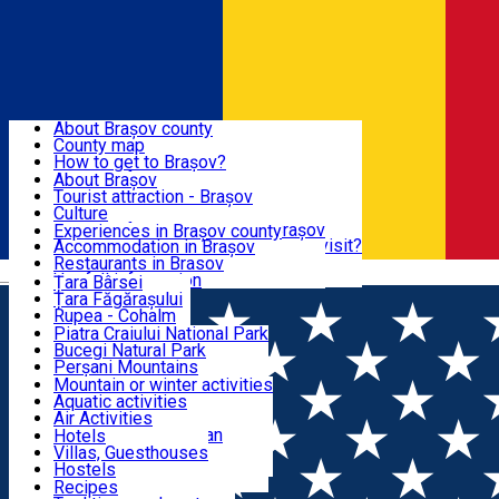
Sign In
Sign Up Free
BRAȘOV COUNTY
About Brașov county
County map
BRAȘOV
How to get to Brașov?
Tourist Information Centers
About Brașov
Tourist Guides
Tourist attraction - Brașov
EXPERIENCES
Brașov Tourism Recommendations
Culture
Historical tourist attractions
Tourist Information Center - Brașov
Experiences in Brașov county
What would a local recommend to visit?
Accommodation in Brașov
DESTINATIONS
Tourism news Brașov
Restaurants in Brasov
Română
Restaurants
Usefull information
Țara Bârsei
Țara Făgărașului
NATURE
Rupea - Cohalm
ECO Destinations
Piatra Craiului National Park
Bucegi Natural Park
ACTIVE TOURISM
Perșani Mountains
Făgăraș Mountains
Mountain or winter activities
Postăvarul Peak
Aquatic activities
ACCOMMODATION
Măgura Codlei
Air Activities
Ciucaș Mountains
Adventure, Equestrian
Hotels
Protected areas
Cycling, Running
Villas, Guesthouses
CULTURAL HERITAGE
Other natural attractions
Other activities
Hostels
Speoturism
Cottages
Recipes