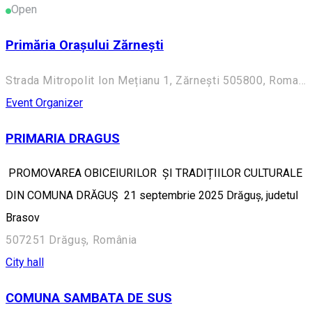
Open
Primăria Orașului Zărnești
Strada Mitropolit Ion Mețianu 1, Zărnești 505800, Romania
Event Organizer
PRIMARIA DRAGUS
PROMOVAREA OBICEIURILOR ȘI TRADIȚIILOR CULTURALE
DIN COMUNA DRĂGUȘ 21 septembrie 2025 Drăguș, judetul
Brasov
507251 Drăguș, România
City hall
COMUNA SAMBATA DE SUS