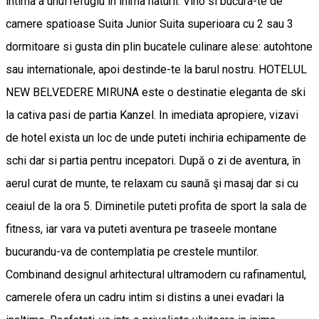
intima a unui refugiu in inima naturii. Vino si bucura-te de
camere spatioase Suita Junior Suita superioara cu 2 sau 3
dormitoare si gusta din plin bucatele culinare alese: autohtone
sau internationale, apoi destinde-te la barul nostru. HOTELUL
NEW BELVEDERE MIRUNA este o destinatie eleganta de ski
la cativa pasi de partia Kanzel. In imediata apropiere, vizavi
de hotel exista un loc de unde puteti inchiria echipamente de
schi dar si partia pentru incepatori. După o zi de aventura, în
aerul curat de munte, te relaxam cu saună şi masaj dar si cu
ceaiul de la ora 5. Diminetile puteti profita de sport la sala de
fitness, iar vara va puteti aventura pe traseele montane
bucurandu-va de contemplatia pe crestele muntilor.
Combinand designul arhitectural ultramodern cu rafinamentul,
camerele ofera un cadru intim si distins a unei evadari la