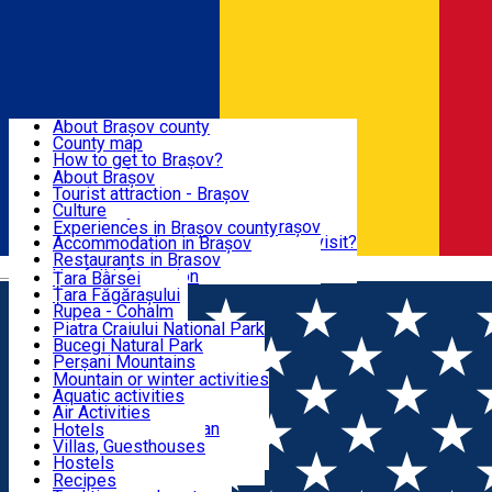
Sign In
Sign Up Free
BRAȘOV COUNTY
About Brașov county
County map
BRAȘOV
How to get to Brașov?
Tourist Information Centers
About Brașov
Tourist Guides
Tourist attraction - Brașov
EXPERIENCES
Brașov Tourism Recommendations
Culture
Historical tourist attractions
Tourist Information Center - Brașov
Experiences in Brașov county
What would a local recommend to visit?
Accommodation in Brașov
DESTINATIONS
Tourism news Brașov
Restaurants in Brasov
Română
Restaurants
Usefull information
Țara Bârsei
Țara Făgărașului
NATURE
Rupea - Cohalm
ECO Destinations
Piatra Craiului National Park
Bucegi Natural Park
ACTIVE TOURISM
Perșani Mountains
Făgăraș Mountains
Mountain or winter activities
Postăvarul Peak
Aquatic activities
ACCOMMODATION
Măgura Codlei
Air Activities
Ciucaș Mountains
Adventure, Equestrian
Hotels
Protected areas
Cycling, Running
Villas, Guesthouses
CULTURAL HERITAGE
Other natural attractions
Other activities
Hostels
Speoturism
Cottages
Recipes