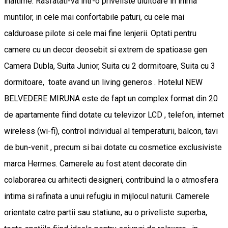
inaltime. Rasfatati-va intr-o priveliste uluitoare in inima
muntilor, in cele mai confortabile paturi, cu cele mai
calduroase pilote si cele mai fine lenjerii. Optati pentru
camere cu un decor deosebit si extrem de spatioase gen
Camera Dubla, Suita Junior, Suita cu 2 dormitoare, Suita cu 3
dormitoare, toate avand un living generos . Hotelul NEW
BELVEDERE MIRUNA este de fapt un complex format din 20
de apartamente fiind dotate cu televizor LCD , telefon, internet
wireless (wi-fi), control individual al temperaturii, balcon, tavi
de bun-venit , precum si bai dotate cu cosmetice exclusiviste
marca Hermes. Camerele au fost atent decorate din
colaborarea cu arhitecti designeri, contribuind la o atmosfera
intima si rafinata a unui refugiu in mijlocul naturii. Camerele
orientate catre partii sau statiune, au o priveliste superba,