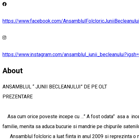
https://www.facebook.com/AnsamblulFolcloricJuniiBecleanulu
https://www.instagram.com/ansamblul_junii_becleanului?igs
About
ANSAMBLUL “ JUNII BECLEANULUI” DE PE OLT
PREZENTARE
Asa cum orice poveste incepe cu …” A fost odata” asa a inceput 
familie, menita sa aduca bucurie si mandrie pe chipurile satenilor
Ansamblul folcloric a luat fiinta in anul 2009 si reprezinta o m