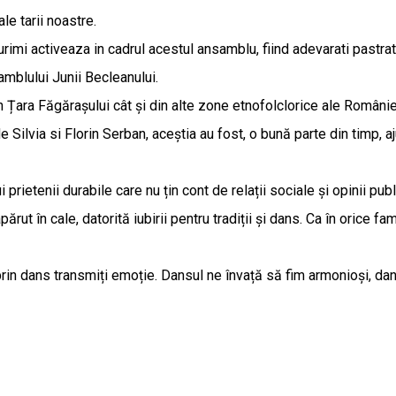
ale tarii noastre.
i activeaza in cadrul acestul ansamblu, fiind adevarati pastratori
blului Junii Becleanului.
in Țara Făgărașului cât și din alte zone etnofolclorice ale Românie
e Silvia si Florin Serban, aceștia au fost, o bună parte din timp,
 prietenii durabile care nu țin cont de relații sociale și opinii p
ut în cale, datorită iubirii pentru tradiții și dans. Ca în orice fami
in dans transmiți emoție. Dansul ne învață să fim armonioși, dans