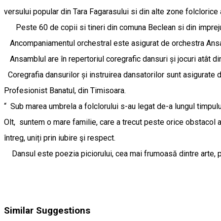
versului popular din Tara Fagarasului si din alte zone folclorice 
Peste 60 de copii si tineri din comuna Beclean si din imprejurim
Ancompaniamentul orchestral este asigurat de orchestra Ansam
Ansamblul are în repertoriul coregrafic dansuri și jocuri atât d
Coregrafia dansurilor și instruirea dansatorilor sunt asigurate d
Profesionist Banatul, din Timisoara.
“ Sub marea umbrela a folclorului s-au legat de-a lungul timpului
Olt, suntem o mare familie, care a trecut peste orice obstacol apăr
întreg, uniți prin iubire şi respect.
Dansul este poezia piciorului, cea mai frumoasă dintre arte, pr
Similar Suggestions