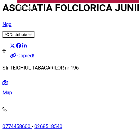
ASOCIATIA FOLCLORICA JUNII
English
Ngo
Distribuie
Copied!
Str TEIGHIUL TABACARILOR nr 196
Map
0774458600
•
0268518540