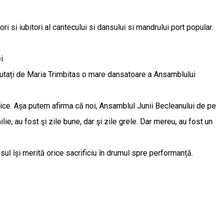
 si iubitori al cantecului si dansului si mandrului port popular.
i.
 ajutați de Maria Trimbitas o mare dansatoare a Ansamblului
ublice. Așa putem afirma că noi, Ansamblul Junii Becleanului de pe
lie, au fost şi zile bune, dar şi zile grele. Dar mereu, au fost un
ul își merită orice sacrificiu în drumul spre performanță.