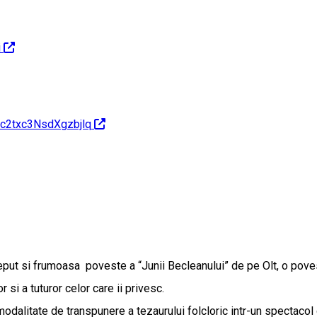
i
h=c2txc3NsdXgzbjlq
si frumoasa poveste a “Junii Becleanului” de pe Olt, o poveste d
 si a tuturor celor care ii privesc.
odalitate de transpunere a tezaurului folcloric intr-un spectacol 