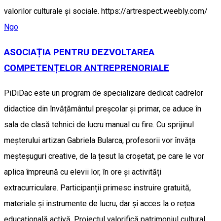
valorilor culturale și sociale. https://artrespect.weebly.com/
Ngo
ASOCIAȚIA PENTRU DEZVOLTAREA
COMPETENȚELOR ANTREPRENORIALE
PiDiDac este un program de specializare dedicat cadrelor
didactice din învățământul preșcolar și primar, ce aduce în
sala de clasă tehnici de lucru manual cu fire. Cu sprijinul
meșterului artizan Gabriela Bularca, profesorii vor învăța
meșteșuguri creative, de la țesut la croșetat, pe care le vor
aplica împreună cu elevii lor, în ore și activități
extracurriculare. Participanții primesc instruire gratuită,
materiale și instrumente de lucru, dar și acces la o rețea
educațională activă. Proiectul valorifică patrimoniul cultural,