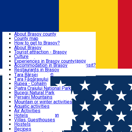
Sign In
Sign Up Free
BRAȘOV COUNTY
About Brașov county
County map
BRAȘOV
How to get to Brașov?
Tourist Information Centers
About Brașov
Tourist Guides
Tourist attraction - Brașov
EXPERIENCES
Brașov Tourism Recommendations
Culture
Historical tourist attractions
Tourist Information Center - Brașov
Experiences in Brașov county
What would a local recommend to visit?
Accommodation in Brașov
DESTINATIONS
Tourism news Brașov
Restaurants in Brasov
Română
Restaurants
Usefull information
Țara Bârsei
Țara Făgărașului
NATURE
Rupea - Cohalm
ECO Destinations
Piatra Craiului National Park
Bucegi Natural Park
ACTIVE TOURISM
Perșani Mountains
Făgăraș Mountains
Mountain or winter activities
Postăvarul Peak
Aquatic activities
ACCOMMODATION
Măgura Codlei
Air Activities
Ciucaș Mountains
Adventure, Equestrian
Hotels
Protected areas
Cycling, Running
Villas, Guesthouses
CULTURAL HERITAGE
Other natural attractions
Other activities
Hostels
Speoturism
Cottages
Recipes