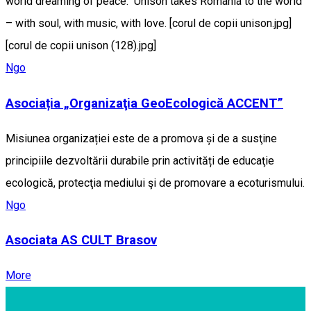
world dreaming of peace. Unison takes Romania to the world
– with soul, with music, with love. [corul de copii unison.jpg]
[corul de copii unison (128).jpg]
Ngo
Asociația „Organizaţia GeoEcologică ACCENT”
Misiunea organizației este de a promova și de a susţine
principiile dezvoltării durabile prin activități de educaţie
ecologică, protecţia mediului şi de promovare a ecoturismului.
Ngo
Asociata AS CULT Brasov
More