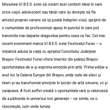
Misiunea V.I.B.E.S. este să creăm acel context ideal în care
orice copil, adolescent sau tânăr care își dorește să fie
artistul propriei cariere să își poată îndeplini visul, sprijinit de
o comunitate de profesioniști ajunși în punctul în care pot
transmite mai departe dragostea pentru ceea ce fac. Cel mai
recent eveniment marca V.I.B.E.S. este Festivalul Furiei – o
inițiativă adusă la viață cu sprijinul Consiliului Județean
Brașov. Festivalul Furiei oferă tinerilor din județul Brașov
oportunitatea de a-și exprima emoțiile prin artă. Prima ediție a
avut loc la Galeria Europe din Brașov, unde sute de elevi și
tineri și-au transformat emoțiile în lucrări de artă sincere, vii și
curajoase. A fost astfel creată o oportunitate rară și valoroasă
de a pătrunde în universul noii generații – ce simte, ce o
răscolește, cum vede lumea.