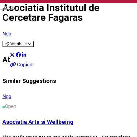
Asociatia Institutul de
English
Cercetare Fagaras
Ngo
Distribuie
About
Copied!
Similar Suggestions
Ngo
Open
Asociatia Arta si Wellbeing