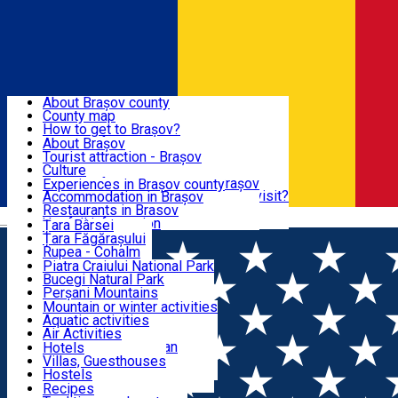
Sign In
Sign Up Free
BRAȘOV COUNTY
About Brașov county
County map
BRAȘOV
How to get to Brașov?
Tourist Information Centers
About Brașov
Tourist Guides
Tourist attraction - Brașov
EXPERIENCES
Brașov Tourism Recommendations
Culture
Historical tourist attractions
Tourist Information Center - Brașov
Experiences in Brașov county
What would a local recommend to visit?
Accommodation in Brașov
DESTINATIONS
Tourism news Brașov
Restaurants in Brasov
Română
Restaurants
Usefull information
Țara Bârsei
Țara Făgărașului
NATURE
Rupea - Cohalm
ECO Destinations
Piatra Craiului National Park
Bucegi Natural Park
ACTIVE TOURISM
Perșani Mountains
Făgăraș Mountains
Mountain or winter activities
Postăvarul Peak
Aquatic activities
ACCOMMODATION
Măgura Codlei
Air Activities
Ciucaș Mountains
Adventure, Equestrian
Hotels
Protected areas
Cycling, Running
Villas, Guesthouses
CULTURAL HERITAGE
Other natural attractions
Other activities
Hostels
Speoturism
Cottages
Recipes