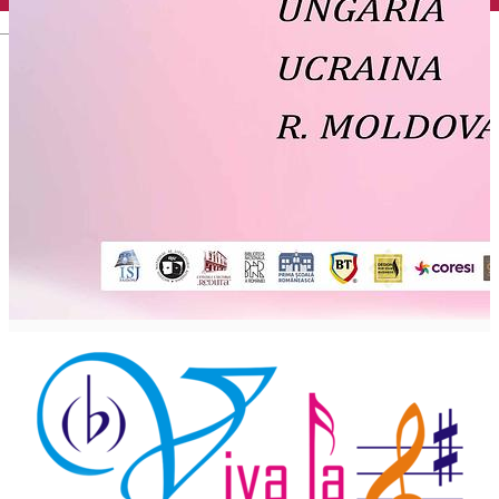
English