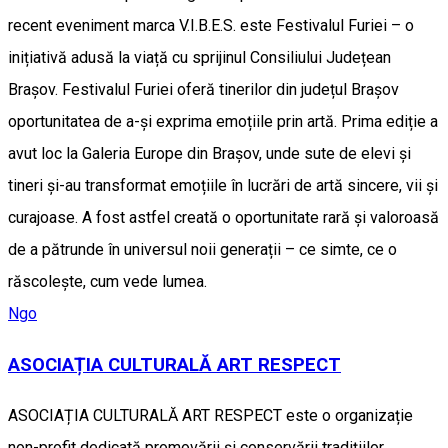
recent eveniment marca V.I.B.E.S. este Festivalul Furiei – o
inițiativă adusă la viață cu sprijinul Consiliului Județean
Brașov. Festivalul Furiei oferă tinerilor din județul Brașov
oportunitatea de a-și exprima emoțiile prin artă. Prima ediție a
avut loc la Galeria Europe din Brașov, unde sute de elevi și
tineri și-au transformat emoțiile în lucrări de artă sincere, vii și
curajoase. A fost astfel creată o oportunitate rară și valoroasă
de a pătrunde în universul noii generații – ce simte, ce o
răscolește, cum vede lumea.
Ngo
ASOCIAȚIA CULTURALĂ ART RESPECT
ASOCIAȚIA CULTURALĂ ART RESPECT este o organizație
non-profit dedicată promovării și conservării tradițiilor