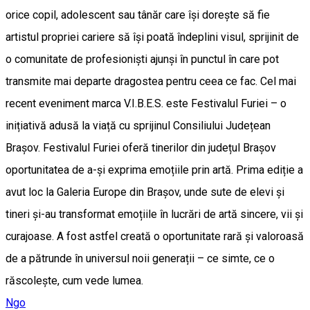
orice copil, adolescent sau tânăr care își dorește să fie
artistul propriei cariere să își poată îndeplini visul, sprijinit de
o comunitate de profesioniști ajunși în punctul în care pot
transmite mai departe dragostea pentru ceea ce fac. Cel mai
recent eveniment marca V.I.B.E.S. este Festivalul Furiei – o
inițiativă adusă la viață cu sprijinul Consiliului Județean
Brașov. Festivalul Furiei oferă tinerilor din județul Brașov
oportunitatea de a-și exprima emoțiile prin artă. Prima ediție a
avut loc la Galeria Europe din Brașov, unde sute de elevi și
tineri și-au transformat emoțiile în lucrări de artă sincere, vii și
curajoase. A fost astfel creată o oportunitate rară și valoroasă
de a pătrunde în universul noii generații – ce simte, ce o
răscolește, cum vede lumea.
Ngo