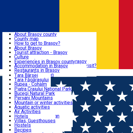
Sign In
Sign Up Free
BRAȘOV COUNTY
About Brașov county
County map
BRAȘOV
How to get to Brașov?
Tourist Information Centers
About Brașov
Tourist Guides
Tourist attraction - Brașov
EXPERIENCES
Brașov Tourism Recommendations
Culture
Historical tourist attractions
Tourist Information Center - Brașov
Experiences in Brașov county
What would a local recommend to visit?
Accommodation in Brașov
DESTINATIONS
Tourism news Brașov
Restaurants in Brasov
Română
Restaurants
Usefull information
Țara Bârsei
Țara Făgărașului
NATURE
Rupea - Cohalm
ECO Destinations
Piatra Craiului National Park
Bucegi Natural Park
ACTIVE TOURISM
Perșani Mountains
Făgăraș Mountains
Mountain or winter activities
Postăvarul Peak
Aquatic activities
ACCOMMODATION
Măgura Codlei
Air Activities
Ciucaș Mountains
Adventure, Equestrian
Hotels
Protected areas
Cycling, Running
Villas, Guesthouses
CULTURAL HERITAGE
Other natural attractions
Other activities
Hostels
Speoturism
Cottages
Recipes