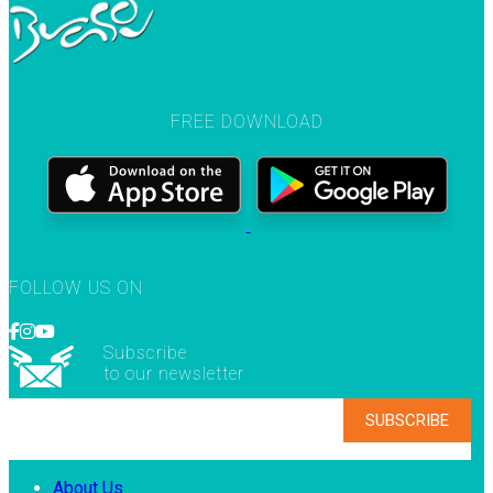
FREE DOWNLOAD
FOLLOW US ON
Subscribe
to our newsletter
About Us