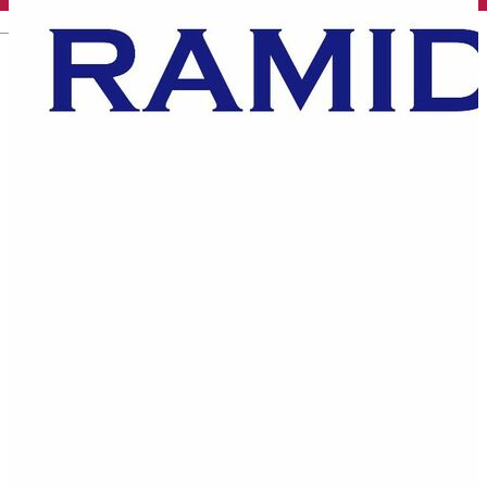
English