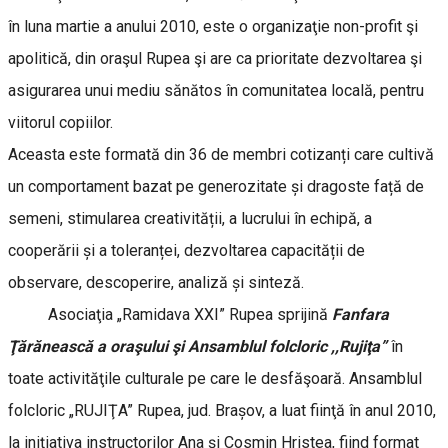
în luna martie a anului 2010, este o organizaţie non-profit şi
apolitică, din oraşul Rupea şi are ca prioritate dezvoltarea şi
asigurarea unui mediu sănătos în comunitatea locală, pentru
viitorul copiilor.
Aceasta este formată din 36 de membri cotizanți care cultivă
un comportament bazat pe generozitate și dragoste față de
semeni, stimularea creativității, a lucrului în echipă, a
cooperării și a toleranței, dezvoltarea capacității de
observare, descoperire, analiză și sinteză.
Asociaţia „Ramidava XXI” Rupea sprijină
Fanfara
Ţărănească a oraşului şi Ansamblul folcloric ,,Rujiţa”
în
toate activităţile culturale pe care le desfăşoară. Ansamblul
folcloric „RUJIŢA” Rupea, jud. Brașov, a luat fiinţă în anul 2010,
la inițiativa instructorilor Ana şi Cosmin Hristea, fiind format