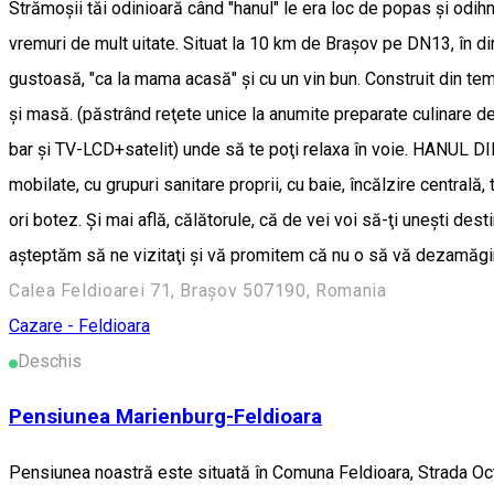
Strămoşii tăi odinioară când "hanul" le era loc de popas şi odihn
vremuri de mult uitate. Situat la 10 km de Braşov pe DN13, în di
gustoasă, "ca la mama acasă" şi cu un vin bun. Construit din tem
şi masă. (păstrând reţete unice la anumite preparate culinare de
bar şi TV-LCD+satelit) unde să te poţi relaxa în voie. HANUL D
mobilate, cu grupuri sanitare proprii, cu baie, încălzire centrală
ori botez. Şi mai află, călătorule, că de vei voi să-ţi uneşti desti
aşteptăm să ne vizitaţi şi vă promitem că nu o să vă dezamăg
Calea Feldioarei 71, Brașov 507190, Romania
Cazare - Feldioara
Deschis
Pensiunea Marienburg-Feldioara
Pensiunea noastră este situată în Comuna Feldioara, Strada Octa