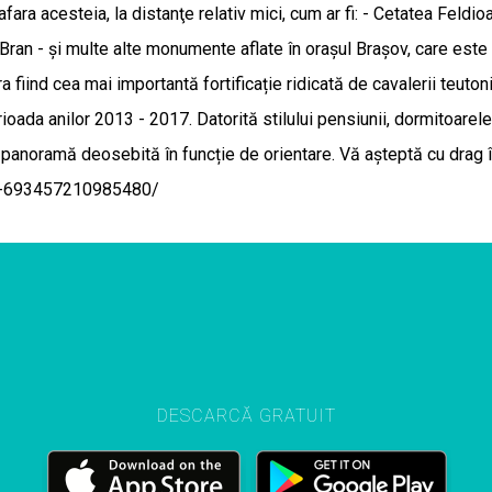
ra acesteia, la distanţe relativ mici, cum ar fi: - Cetatea Feldio
 Bran - și multe alte monumente aflate în orașul Brașov, care est
ra fiind cea mai importantă fortificație ridicată de cavalerii teut
rioada anilor 2013 - 2017. Datorită stilului pensiunii, dormitoarele
are o panoramă deosebită în funcție de orientare. Vă aşteptă cu d
rg-693457210985480/
DESCARCĂ GRATUIT