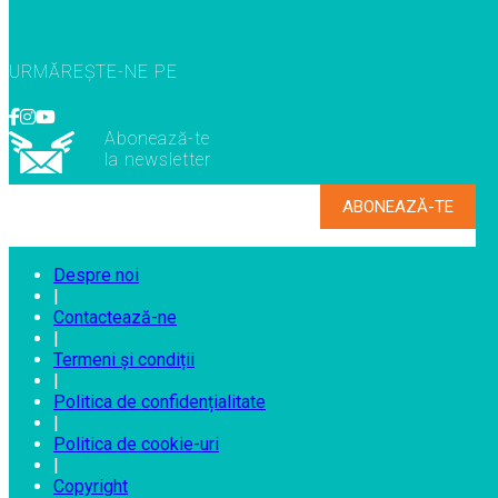
URMĂREȘTE-NE PE
Abonează-te
la newsletter
Despre noi
|
Contactează-ne
|
Termeni și condiții
|
Politica de confidențialitate
|
Politica de cookie-uri
|
Copyright