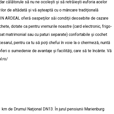
ar călătorule să nu ne ocoleşti şi să retrăieşti euforia acelor
rilor de altădată şi vă aşteaptă cu o mâncare tradiţională
UL DIN ARDEAL oferă oaspeţilor săi condiţii deosebite de cazare
hete, dotate ca pentru vremurile noastre (card electronic, frigo-
t matrimonial sau cu paturi separate) confortabile şi cochet
ecesarul, pentru ca tu să poţi chefui în voie la o chermeză, nuntă
m oferi o sumedenie de avantaje şi facilităţi, care să te încânte. Vă
l.ro/
1 km de Drumul Naţional DN13. În jurul pensiunii Marienburg