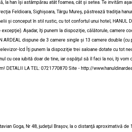
ă, la han îşi astâmpărau atât foamea, cât şi setea. Te invităm aşad
recţia Feldioara, Sighişoara, Târgu Mureş, păstrează tradiţia hanu
elii şi conceput în stil rustic, cu tot confortul unui hotel, HAN
 excepţie). Aşadar, îţi punem la dispoziţie, călătorule, camere coc
IN ARDEAL dispune de 3 camere single şi 13 camere double (cu pa
, televizor-lcd Îţi punem la dispoziţie trei saloane dotate cu tot n
nul cu cea iubită doar de tine, iar ospăţul să îl faci la noi, îţi vo
im! DETALII LA TEL: 0721770870 Site - http://www.hanuldinardea
vian Goga, Nr 48, judeţul Brașov, la o distanţă aproximativă de 