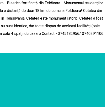
ara - Biserica fortificată din Feldioara - Monumentul studenților
e la o distanţă de doar 18 km de comuna Feldioara! Cetatea din
oni în Transilvania. Cetatea este monument istoric. Cetatea a fost
 nu sunt identice, dar toate dispun de aceleași facilități (baie
rag în cele 4 spaţii de cazare Contact - 0745182956/ 0740291106.