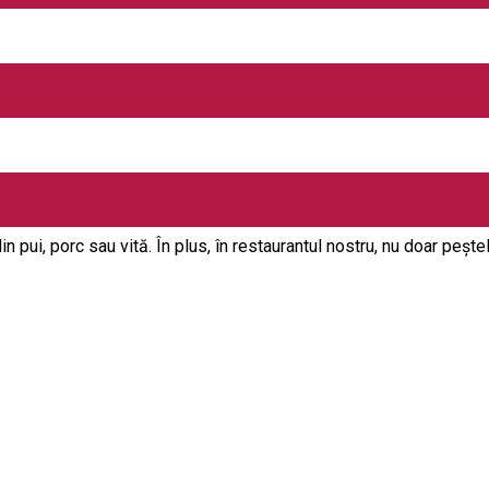
pe DN 13 (E60), într-un mănunchi de lacuri, unde găsim și ferma
pentru acestea deţinem CERTIFICATUL DE CLASIFICARE Nr. 8321/5993,
şi 6 apartamente. Unitatea se clasifică la categoria 2 STELE, 
 146 office@doripesco.ro http://www.specific-pescaresc.ro Restau
omn, şalău şi somon), chiar mai mult, clienţilor li se oferă posibi
, unul pentru fumători şi unul pentru nefumători, acestea având 
 pui, porc sau vită. În plus, în restaurantul nostru, nu doar peștele