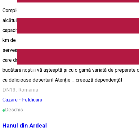
Complexul Turistic Doripesco este situat la 25 km de Brasov, 
alcătuit din motel şi restaurantul cu specific pescăresc, iar 
capacitate de cazare de 38 locuri, dispuse în 7 camere duble 
km de Brasov, in directia Sighisoara Brașov Contact – 0721 204
servească o gamă variată de preparate din peşte (crap, păstrăv, s
care doresc să-l consume. Restaurantul dispune de două saloane
English
bucătarii noştrii vă aşteaptă şi cu o gamă variată de preparate din
cu delicioase deserturi! Atenție ... creează dependență!
DN13, Romania
Cazare - Feldioara
Deschis
Hanul din Ardeal