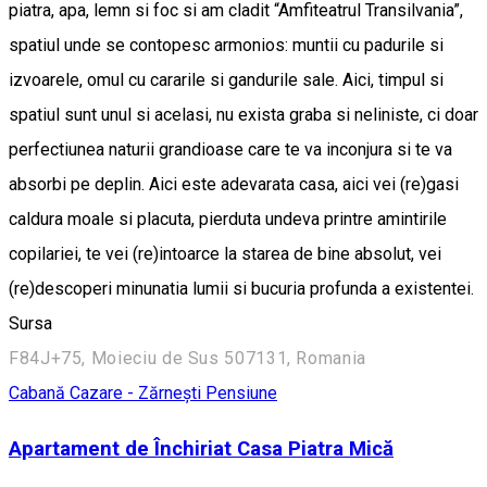
piatra, apa, lemn si foc si am cladit “Amfiteatrul Transilvania”,
spatiul unde se contopesc armonios: muntii cu padurile si
izvoarele, omul cu cararile si gandurile sale. Aici, timpul si
spatiul sunt unul si acelasi, nu exista graba si neliniste, ci doar
perfectiunea naturii grandioase care te va inconjura si te va
absorbi pe deplin. Aici este adevarata casa, aici vei (re)gasi
caldura moale si placuta, pierduta undeva printre amintirile
copilariei, te vei (re)intoarce la starea de bine absolut, vei
(re)descoperi minunatia lumii si bucuria profunda a existentei.
Sursa
F84J+75, Moieciu de Sus 507131, Romania
Cabană
Cazare - Zărnești
Pensiune
Apartament de Închiriat Casa Piatra Mică