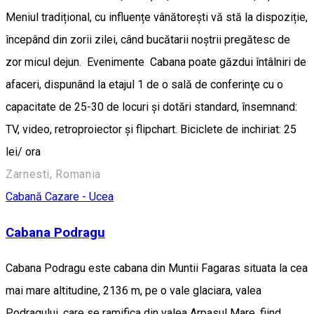
Meniul tradițional, cu influențe vânătorești vă stă la dispoziție,
începând din zorii zilei, când bucătarii noștrii pregătesc de
zor micul dejun. Evenimente Cabana poate găzdui întâlniri de
afaceri, dispunând la etajul 1 de o sală de conferinţe cu o
capacitate de 25-30 de locuri şi dotări standard, însemnand:
TV, video, retroproiector şi flipchart. Biciclete de inchiriat: 25
lei/ ora
Zarnesti, Romania
Cabană
Cazare - Ucea
Cabana Podragu
Cabana Podragu este cabana din Muntii Fagaras situata la cea
mai mare altitudine, 2136 m, pe o vale glaciara, valea
Podragului, care se ramifica din valea Arpasul Mare, fiind