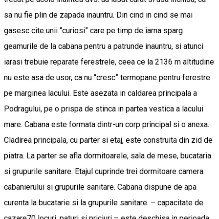
sa nu fie plin de zapada inauntru. Din cind in cind se mai
gasesc cite unii “curiosi” care pe timp de iarna sparg
geamurile de la cabana pentru a patrunde inauntru, si atunci
iarasi trebuie reparate ferestrele, ceea ce la 2136 m altitudine
nu este asa de usor, ca nu “cresc” termopane pentru ferestre
pe marginea lacului. Este asezata in caldarea principala a
Podragului, pe o prispa de stinca in partea vestica a lacului
mare. Cabana este formata dintr-un corp principal si o anexa.
Cladirea principala, cu parter si etaj, este construita din zid de
piatra. La parter se afla dormitoarele, sala de mese, bucataria
si grupurile sanitare. Etajul cuprinde trei dormitoare camera
cabanierului si grupurile sanitare. Cabana dispune de apa
curenta la bucatarie si la grupurile sanitare. – capacitate de
cazare70 locuri, paturi si priciuri – este deschisa in perioada