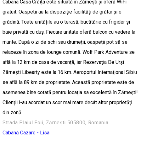
Cabana Casa Crăița este situată în Zărnești și oferă WiFi
gratuit. Oaspeții au la dispoziție facilități de grătar și o
grădină. Toate unitățile au o terasă, bucătărie cu frigider și
baie privată cu duș. Fiecare unitate oferă balcon cu vedere la
munte. După o zi de schi sau drumeții, oaspeții pot să se
relaxeze în zona de lounge comună. Wolf Park Adventure se
află la 12 km de casa de vacanță, iar Rezervația De Urși
Zărnești Libearty este la 16 km. Aeroportul Internaţional Sibiu
se află la 89 km de proprietate. Această proprietate este de
asemenea bine cotată pentru locația sa excelentă în Zărneşti!
Clienții i-au acordat un scor mai mare decât altor proprietăți
din zonă.
Strada Plaiul Foii, Zărnești 505800, Romania
Cabană
Cazare - Lisa