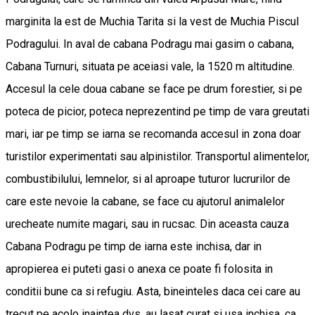
marginita la est de Muchia Tarita si la vest de Muchia Piscul
Podragului. In aval de cabana Podragu mai gasim o cabana,
Cabana Turnuri, situata pe aceiasi vale, la 1520 m altitudine.
Accesul la cele doua cabane se face pe drum forestier, si pe
poteca de picior, poteca neprezentind pe timp de vara greutati
mari, iar pe timp se iarna se recomanda accesul in zona doar
turistilor experimentati sau alpinistilor. Transportul alimentelor,
combustibilului, lemnelor, si al aproape tuturor lucrurilor de
care este nevoie la cabane, se face cu ajutorul animalelor
urecheate numite magari, sau in rucsac. Din aceasta cauza
Cabana Podragu pe timp de iarna este inchisa, dar in
apropierea ei puteti gasi o anexa ce poate fi folosita in
conditii bune ca si refugiu. Asta, bineinteles daca cei care au
trecut pe acolo inaintea dvs. au lasat curat si usa inchisa, ca