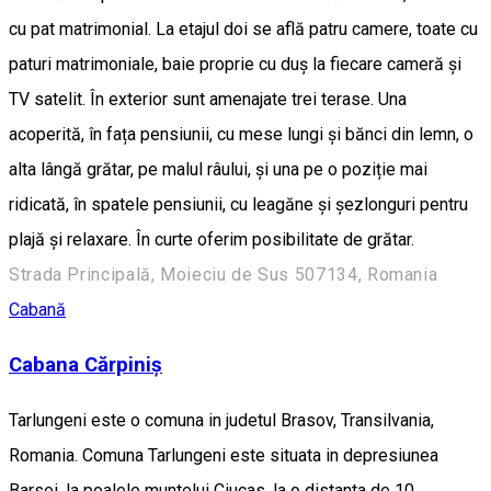
cu pat matrimonial. La etajul doi se află patru camere, toate cu
paturi matrimoniale, baie proprie cu duș la fiecare cameră și
TV satelit. În exterior sunt amenajate trei terase. Una
acoperită, în fața pensiunii, cu mese lungi și bănci din lemn, o
alta lângă grătar, pe malul râului, și una pe o poziție mai
ridicată, în spatele pensiunii, cu leagăne și șezlonguri pentru
plajă și relaxare. În curte oferim posibilitate de grătar.
Strada Principală, Moieciu de Sus 507134, Romania
Cabană
Cabana Cărpiniș
Tarlungeni este o comuna in judetul Brasov, Transilvania,
Romania. Comuna Tarlungeni este situata in depresiunea
Barsei, la poalele muntelui Ciucas, la o distanta de 10