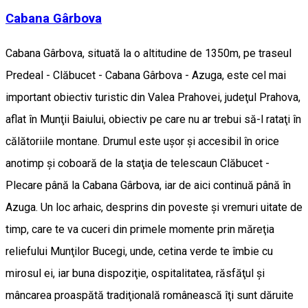
Cabana Gârbova
Cabana Gârbova, situată la o altitudine de 1350m, pe traseul
Predeal - Clăbucet - Cabana Gârbova - Azuga, este cel mai
important obiectiv turistic din Valea Prahovei, judeţul Prahova,
aflat în Munţii Baiului, obiectiv pe care nu ar trebui să-l rataţi în
călătoriile montane. Drumul este uşor şi accesibil în orice
anotimp şi coboară de la staţia de telescaun Clăbucet -
Plecare până la Cabana Gârbova, iar de aici continuă până în
Azuga. Un loc arhaic, desprins din poveste şi vremuri uitate de
timp, care te va cuceri din primele momente prin măreţia
reliefului Munţilor Bucegi, unde, cetina verde te îmbie cu
mirosul ei, iar buna dispoziţie, ospitalitatea, răsfăţul şi
mâncarea proaspătă tradiţională românească îţi sunt dăruite