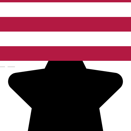
Cabană
Restaurant - Moieciu
Deschis
Amfiteatrul Transilvania
English