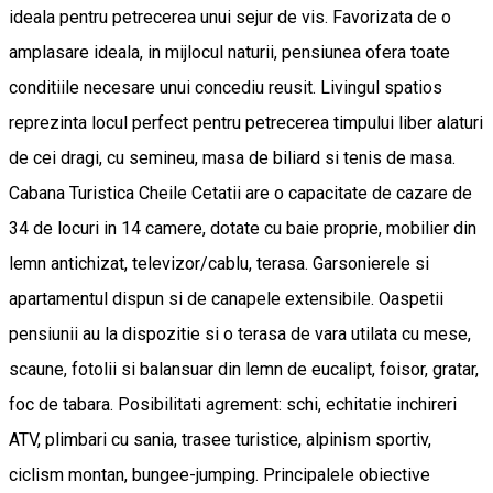
ideala pentru petrecerea unui sejur de vis. Favorizata de o
amplasare ideala, in mijlocul naturii, pensiunea ofera toate
conditiile necesare unui concediu reusit. Livingul spatios
reprezinta locul perfect pentru petrecerea timpului liber alaturi
de cei dragi, cu semineu, masa de biliard si tenis de masa.
Cabana Turistica Cheile Cetatii are o capacitate de cazare de
34 de locuri in 14 camere, dotate cu baie proprie, mobilier din
lemn antichizat, televizor/cablu, terasa. Garsonierele si
apartamentul dispun si de canapele extensibile. Oaspetii
pensiunii au la dispozitie si o terasa de vara utilata cu mese,
scaune, fotolii si balansuar din lemn de eucalipt, foisor, gratar,
foc de tabara. Posibilitati agrement: schi, echitatie inchireri
ATV, plimbari cu sania, trasee turistice, alpinism sportiv,
ciclism montan, bungee-jumping. Principalele obiective