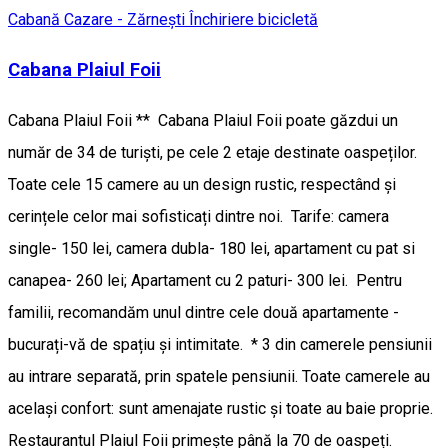
Cabană
Cazare - Zărnești
Închiriere bicicletă
Cabana Plaiul Foii
Cabana Plaiul Foii ** Cabana Plaiul Foii poate găzdui un
număr de 34 de turişti, pe cele 2 etaje destinate oaspeților.
Toate cele 15 camere au un design rustic, respectând și
cerințele celor mai sofisticați dintre noi. Tarife: camera
single- 150 lei, camera dubla- 180 lei, apartament cu pat si
canapea- 260 lei; Apartament cu 2 paturi- 300 lei. Pentru
familii, recomandăm unul dintre cele două apartamente -
bucurați-vă de spațiu și intimitate. * 3 din camerele pensiunii
au intrare separată, prin spatele pensiunii. Toate camerele au
același confort: sunt amenajate rustic și toate au baie proprie.
Restaurantul Plaiul Foii primește până la 70 de oaspeți.