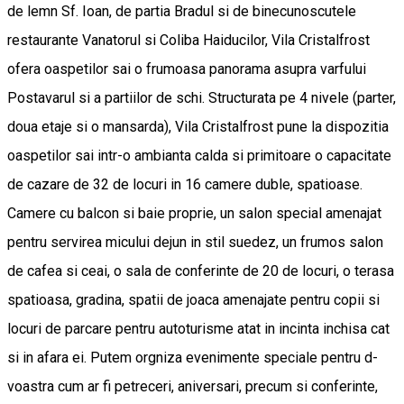
de lemn Sf. Ioan, de partia Bradul si de binecunoscutele
restaurante Vanatorul si Coliba Haiducilor, Vila Cristalfrost
ofera oaspetilor sai o frumoasa panorama asupra varfului
Postavarul si a partiilor de schi. Structurata pe 4 nivele (parter,
doua etaje si o mansarda), Vila Cristalfrost pune la dispozitia
oaspetilor sai intr-o ambianta calda si primitoare o capacitate
de cazare de 32 de locuri in 16 camere duble, spatioase.
Camere cu balcon si baie proprie, un salon special amenajat
pentru servirea micului dejun in stil suedez, un frumos salon
de cafea si ceai, o sala de conferinte de 20 de locuri, o terasa
spatioasa, gradina, spatii de joaca amenajate pentru copii si
locuri de parcare pentru autoturisme atat in incinta inchisa cat
si in afara ei. Putem orgniza evenimente speciale pentru d-
voastra cum ar fi petreceri, aniversari, precum si conferinte,