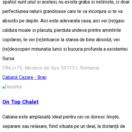
spatiul sunt unul si acelasi, nu exista graba si neliniste, ci doar
perfectiunea naturii grandioase care te va inconjura si te va
absorbi pe deplin. Aici este adevarata casa, aici vei (re)gasi
caldura moale si placuta, pierduta undeva printre amintirile
copilariei, te vei (re)intoarce la starea de bine absolut, vei
(re)descoperi minunatia lumii si bucuria profunda a existentei.
Sursa
F84J+75, Moieciu de Sus 507131, Romania
Cabană
Cazare - Bran
Deschis
On Top Chalet
Cabana este amplasată ideal pentru cei ce doresc liniște,
separare sau relaxare, fiind situata pe un deal, la distanță de