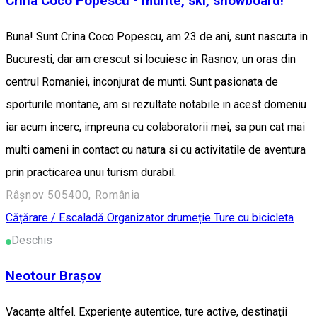
Crina Coco Popescu - munte, ski, snowboard!
Buna! Sunt Crina Coco Popescu, am 23 de ani, sunt nascuta in
Bucuresti, dar am crescut si locuiesc in Rasnov, un oras din
centrul Romaniei, inconjurat de munti. Sunt pasionata de
sporturile montane, am si rezultate notabile in acest domeniu
iar acum incerc, impreuna cu colaboratorii mei, sa pun cat mai
multi oameni in contact cu natura si cu activitatile de aventura
prin practicarea unui turism durabil.
Râșnov 505400, România
Cățărare / Escaladă
Organizator drumeție
Ture cu bicicleta
Deschis
Neotour Brașov
Vacanțe altfel. Experiențe autentice, ture active, destinații