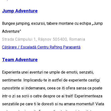
Jump Adventure
Bungee jumping, excursii, tabere montane cu echipa „Jump
Adventure”
Strada Câmpului 1, Râșnov 505400, Romania
Cățărare / Escaladă
Centru Rafting
Parapantă
Team Adventure
Experienta unei aventuri ne umple de emotii, senzatii,
sentimente. Implicandu-te in astfel de experiente castigi
cunostinte si indemanare, ceea ce iti ofera sansa ca poate
intr-o zi sa scrii o catre despre ce ai trait! Experimenteaza
senzatiile pe care ti le doresti si nu amana momentul! Viata