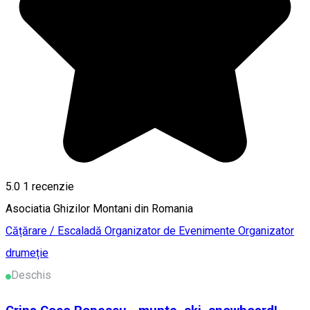
5.0
1 recenzie
Asociatia Ghizilor Montani din Romania
Cățărare / Escaladă
Organizator de Evenimente
Organizator
drumeție
Deschis