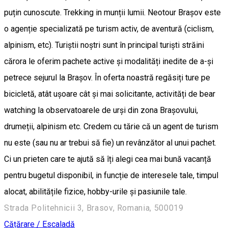
puțin cunoscute. Trekking in munții lumii. Neotour Brașov este
o agenție specializată pe turism activ, de aventură (ciclism,
alpinism, etc). Turiștii noștri sunt în principal turiști străini
cărora le oferim pachete active și modalități inedite de a-și
petrece sejurul la Brașov. În oferta noastră regăsiți ture pe
bicicletă, atât ușoare cât și mai solicitante, activități de bear
watching la observatoarele de urși din zona Brașovului,
drumeții, alpinism etc. Credem cu tărie că un agent de turism
nu este (sau nu ar trebui să fie) un revânzător al unui pachet.
Ci un prieten care te ajută să îți alegi cea mai bună vacanță
pentru bugetul disponibil, in funcție de interesele tale, timpul
alocat, abilitățile fizice, hobby-urile și pasiunile tale.
Strada Politehnicii 3, Brasov, Romania, 500019
Cățărare / Escaladă