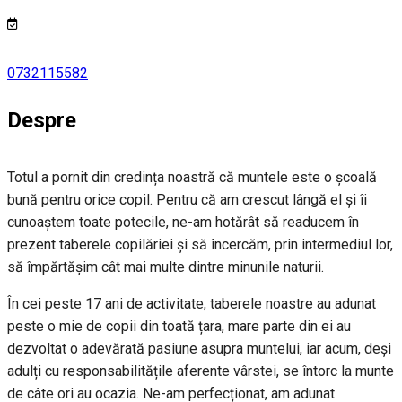
0732115582
Despre
Totul a pornit din credința noastră că muntele este o școală
bună pentru orice copil. Pentru că am crescut lângă el și îi
cunoaștem toate potecile, ne-am hotărât să readucem în
prezent taberele copilăriei și să încercăm, prin intermediul lor,
să împărtășim cât mai multe dintre minunile naturii.
În cei peste 17 ani de activitate, taberele noastre au adunat
peste o mie de copii din toată țara, mare parte din ei au
dezvoltat o adevărată pasiune asupra muntelui, iar acum, deși
adulți cu responsabilitățile aferente vârstei, se întorc la munte
de câte ori au ocazia. Ne-am perfecționat, am adunat