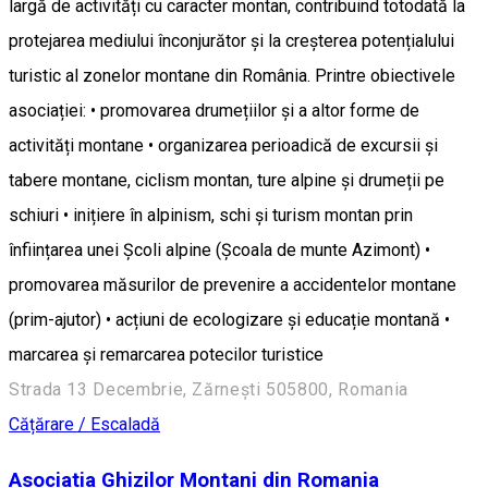
largă de activități cu caracter montan, contribuind totodată la
protejarea mediului înconjurător și la creșterea potențialului
turistic al zonelor montane din România. Printre obiectivele
asociației: • promovarea drumețiilor și a altor forme de
activități montane • organizarea perioadică de excursii și
tabere montane, ciclism montan, ture alpine și drumeții pe
schiuri • inițiere în alpinism, schi și turism montan prin
înființarea unei Școli alpine (Școala de munte Azimont) •
promovarea măsurilor de prevenire a accidentelor montane
(prim-ajutor) • acțiuni de ecologizare și educație montană •
marcarea și remarcarea potecilor turistice
Strada 13 Decembrie, Zărnești 505800, Romania
Cățărare / Escaladă
Asociatia Ghizilor Montani din Romania