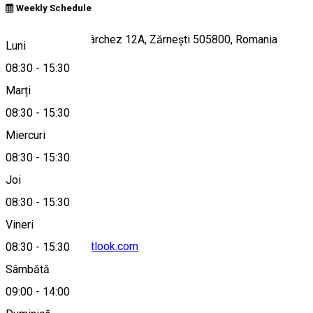
Weekly Schedule
Strada Tiberiu Spârchez 12A, Zărnești 505800, Romania
Luni
08:30
-
15:30
Marți
Hartă
08:30
-
15:30
Miercuri
08:30
-
15:30
0368003376
Joi
08:30
-
15:30
Vineri
cniptzarnesti@outlook.com
08:30
-
15:30
Sâmbătă
09:00
-
14:00