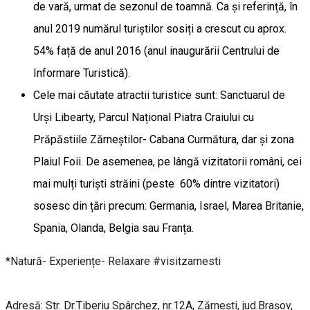
de vară, urmat de sezonul de toamnă. Ca și referință, în
anul 2019 numărul turiștilor sosiți a crescut cu aprox.
54% față de anul 2016 (anul inaugurării Centrului de
Informare Turistică).
Cele mai căutate atractii turistice sunt: Sanctuarul de
Urși Libearty, Parcul Național Piatra Craiului cu
Prăpăstiile Zărneștilor- Cabana Curmătura, dar și zona
Plaiul Foii. De asemenea, pe lângă vizitatorii români, cei
mai mulți turiști străini (peste 60% dintre vizitatori)
sosesc din țări precum: Germania, Israel, Marea Britanie,
Spania, Olanda, Belgia sau Franța.
*Natură- Experiențe- Relaxare #visitzarnesti
Adresă: Str. Dr.Tiberiu Spârchez, nr.12A, Zărnești, jud.Brașov,