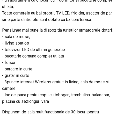
- un apartament cu 6 locuri cu 1 dormitor si bucatarie complet
utilata,
Toate camerele au bai proprii, TV LED, frigider, uscator de par,
iar o parte dintre ele sunt dotate cu balcon/terasa.
Pensiunea mai pune la dispozitia turistilor urmatoarele dotari:
- sala de mese,
- living spatios
- televizor LED de ultima generatie
- bucatarie comuna complet utilata
- foisor
- parcare in curte
- gratar in curte
- 3puncte internet Wireless gratuit in living, sala de mese si
camere
- loc de joaca pentru copii cu tobogan, trambulina, balansoar,
piscina cu sezlonguri vara
Dispunem de sala multifunctionala de 30 locuri pentru