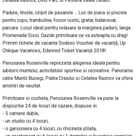
Cetatea Rasnov, Dino Parc si Pestera Valea Cetatii.
Padure, liniste, ciripit de pasarele ... Loc de joaca si piscina
pentru copii, trambulina, foisor rustic, gratar, balansoar,
parcare. Locul ideal pentru relaxare la marginea padurii, langa
Promenada Sissi. Gazde primitoare ce va asteapta cu drag!
Primim tichete de vacanta Sodexo Voucher de vacanță, Up
Chèque Vacances, Edenred Ticket Vacanță 2018!
Pensiunea Rosenville reprezinta alegerea ideala pentru
iubitorii muntelui, activitatilor sportive si recreative. Panorama
catre Muntii Bucegi, Piatra Craiului si Cetatea Rasnov va ofera
amintiri de neuitat.
Primitoare si cocheta, Pensiunea Rosenville va pune la
dispozitie 24 de locuri de cazare, dispuse in:
- 5 camere duble,
- un studio cu 4 locuri,
- o garsoniera cu 4 locuri, cu chicineta utilata,