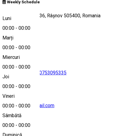
Weekly Schedule
Strada Izvorului 136, Râșnov 505400, Romania
Luni
00:00
-
00:00
Marți
Hartă
00:00
-
00:00
Miercuri
00:00
-
00:00
+40753302000
•
0753095335
Joi
00:00
-
00:00
Vineri
rosenville.ro@gmail.com
00:00
-
00:00
Sâmbătă
00:00
-
00:00
Duminică