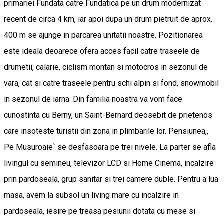
primariei Fundata catre Fundatica pe un drum modernizat
recent de circa 4 km, iar apoi dupa un drum pietruit de aprox.
400 m se ajunge in parcarea unitatii noastre. Pozitionarea
este ideala deoarece ofera acces facil catre traseele de
drumetii, calarie, ciclism montan si motocros in sezonul de
vara, cat si catre traseele pentru schi alpin si fond, snowmobil
in sezonul de iarna. Din familia noastra va vom face
cunostinta cu Berny, un Saint-Bernard deosebit de prietenos
care insoteste turistii din zona in plimbarile lor. Pensiunea,,
Pe Musuroaie` se desfasoara pe trei nivele. La parter se afla
livingul cu semineu, televizor LCD si Home Cinema, incalzire
prin pardoseala, grup sanitar si trei camere duble. Pentru a lua
masa, avem la subsol un living mare cu incalzire in
pardoseala, iesire pe treasa pesiunii dotata cu mese si