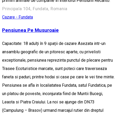
primim animale de companie in interiorul Pensiunii Recanto.
Principala 104, Fundata, Romania
Cazare - Fundata
Pensiunea Pe Musuroaie
Capacitate: 18 adulți în 9 spații de cazare Asezata intr-un
ansamblu geografic de un pitoresc aparte, cu privelisti
exceptionale, pensiunea reprezinta punctul de plecare pentru
Trasee Ecoturistice marcate, sunt poteci care traverseaza
faneta si paduri, printre hodai si case pe care le vei tine minte.
Pensiunea se afla in localiatatea Fundata, satul Fundatica, pe
un platou de poveste, inconjurata fiind de Muntii Bucegi,
Leaota si Piatra Craiului. La noi se ajunge din DN73
(Campulung – Brasov) urmand marcajul rutier din dreptul