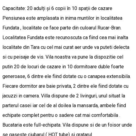
Capacitate: 20 adulți și 6 copii în 10 spații de cazare
Pensiunea este amplasata in inima muntilor in localitatea
Fundata , localitate ce face parte din culoarul Rucar-Bran.
Localitatea Fundata este recunoscuta ca fiind cea mai inalta
localitate din Tara cu cel mai curat aer unde va puteti delecta
si cu peisaje de vis. Vila noastra va pune la dispozitie cel
putin 20 de locuri de cazare in 10 dormitoare duble foarte
generoase, 6 dintre ele fiind dotate cu o canapea extensibila.
Fiecare dormitor are baie privata, 2 dintre ele fiind dotate cu
jacuzzi in camera. Villa dispune de 2 livinguri, unul situat la
parterul casei iar cel de al doilea la mansarda, ambele fiind
echipate complet pentru o sadere cat mai comfortabila .
Bucataria este full-echipata. Vila dispune si de un foisor unde
se gaseste ciubarul ( HOT tube) si gratarul