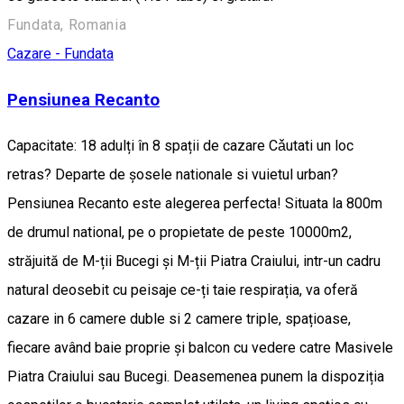
Fundata, Romania
Cazare - Fundata
Pensiunea Recanto
Capacitate: 18 adulți în 8 spații de cazare Cǎutati un loc
retras? Departe de șosele nationale si vuietul urban?
Pensiunea Recanto este alegerea perfecta! Situata la 800m
de drumul national, pe o propietate de peste 10000m2,
străjuită de M-ții Bucegi și M-ții Piatra Craiului, intr-un cadru
natural deosebit cu peisaje ce-ți taie respirația, va oferă
cazare in 6 camere duble si 2 camere triple, spațioase,
fiecare având baie proprie și balcon cu vedere catre Masivele
Piatra Craiului sau Bucegi. Deasemenea punem la dispoziția