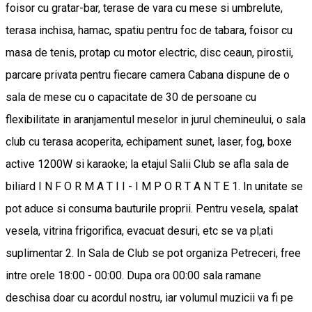
foisor cu gratar-bar, terase de vara cu mese si umbrelute,
terasa inchisa, hamac, spatiu pentru foc de tabara, foisor cu
masa de tenis, protap cu motor electric, disc ceaun, pirostii,
parcare privata pentru fiecare camera Cabana dispune de o
sala de mese cu o capacitate de 30 de persoane cu
flexibilitate in aranjamentul meselor in jurul chemineului, o sala
club cu terasa acoperita, echipament sunet, laser, fog, boxe
active 1200W si karaoke; la etajul Salii Club se afla sala de
biliard I N F O R M A T I I - I M P O R T A N T E 1. In unitate se
pot aduce si consuma bauturile proprii. Pentru vesela, spalat
vesela, vitrina frigorifica, evacuat desuri, etc se va pl;ati
suplimentar 2. In Sala de Club se pot organiza Petreceri, free
intre orele 18:00 - 00:00. Dupa ora 00:00 sala ramane
deschisa doar cu acordul nostru, iar volumul muzicii va fi pe