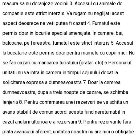
masura sa nu deranjeze vecinii 3. Accesul cu animale de
companie este strict interzis. Va rugam nu neglijati acest
aspect deoarece ne veti putea fi cazati 4. Fumatul este
permis doar in locurile special amenajate. In camere, bai,
balcoane, pe fereastra, fumatul este strict interzis 5. Accesul
la bucatarie este permis doar pentru mamele cu copii mici. Nu
se fac cazari cu mancarea turistului (gratar, etc) 6.Personalul
unitatii nu va intra in camera in timpul sejurului decat la
solicitarea expresa a dumneavoastra 7. Doar la cererea
dumneavoastra, dupa a treia noapte de cazare, se schimba
lenjeria 8. Pentru confirmarea unei rezervari se va achita un
avans stabilit de comun acord, acesta fiind nereturnabil in
cazul anularii ulterioare a rezervarii 9. Pentru rezervarile fara
plata avansului aferent, unitatea noastra nu are nici o obligatie