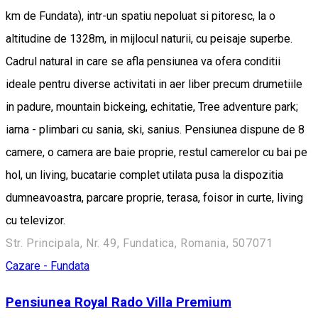
km de Fundata), intr-un spatiu nepoluat si pitoresc, la o
altitudine de 1328m, in mijlocul naturii, cu peisaje superbe.
Cadrul natural in care se afla pensiunea va ofera conditii
ideale pentru diverse activitati in aer liber precum drumetiile
in padure, mountain bickeing, echitatie, Tree adventure park;
iarna - plimbari cu sania, ski, sanius. Pensiunea dispune de 8
camere, o camera are baie proprie, restul camerelor cu bai pe
hol, un living, bucatarie complet utilata pusa la dispozitia
dumneavoastra, parcare proprie, terasa, foisor in curte, living
cu televizor.
Str. Principala, Nr. 49, Fundatica, Romania, 507071
Cazare - Fundata
Pensiunea Royal Rado Villa Premium