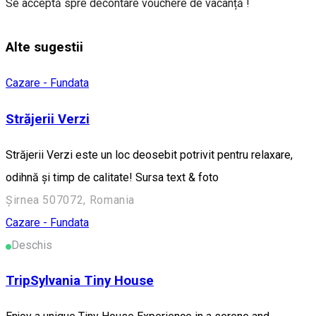
Se acceptă spre decontare vouchere de vacanță !
Alte sugestii
Cazare - Fundata
Străjerii Verzi
Străjerii Verzi este un loc deosebit potrivit pentru relaxare,
odihnă și timp de calitate! Sursa text & foto
Șirnea 507072, Romania
Cazare - Fundata
Deschis
TripSylvania Tiny House