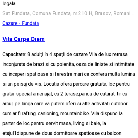
legala.
Sat Fundata, Comuna Fundata, nr.210 H, Brasov, Romania, 507070
Cazare - Fundata
Vila Carpe Diem
Capacitate: 8 adulți în 4 spații de cazare Vila de lux retrasa
inconjurata de brazi si cu poienita, oaza de liniste si intimitate
cu incaperi spatioase si ferestre mari ce confera multa lumina
si un peisaj de vis. Locatia ofera parcare gratuita, loc pentru
gratar special amenajat, cu 2 terase,panou de catarat, tir cu
arcul, pe langa care va putem oferi si alte activitati outdoor
cum ar fi rafting, canioning, mountainbike. Vila dispune la
parter de loc pentru servit masa, living si baie, la
etajul1dispune de doua dormitoare spatioase cu balcon