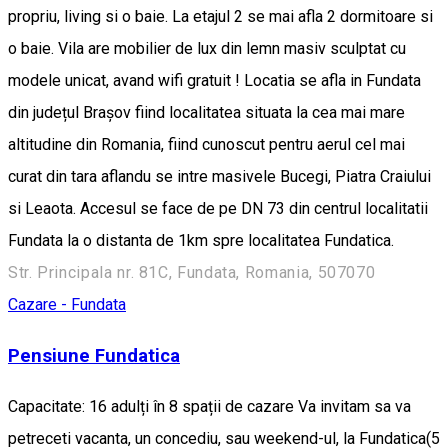
propriu, living si o baie. La etajul 2 se mai afla 2 dormitoare si
o baie. Vila are mobilier de lux din lemn masiv sculptat cu
modele unicat, avand wifi gratuit ! Locatia se afla in Fundata
din județul Brașov fiind localitatea situata la cea mai mare
altitudine din Romania, fiind cunoscut pentru aerul cel mai
curat din tara aflandu se intre masivele Bucegi, Piatra Craiului
si Leaota. Accesul se face de pe DN 73 din centrul localitatii
Fundata la o distanta de 1km spre localitatea Fundatica.
Str. Principala nr. 81C, Fundata, Romania, 507070
Cazare - Fundata
Pensiune Fundatica
Capacitate: 16 adulți în 8 spații de cazare Va invitam sa va
petreceti vacanta, un concediu, sau weekend-ul, la Fundatica(5