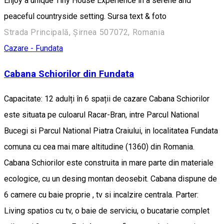
Enjoy a unique Tiny House Experience in a serene and
peaceful countryside setting. Sursa text & foto
Strada Principală, Șirnea 507072, Romania
Cazare - Fundata
Cabana Schiorilor din Fundata
Capacitate: 12 adulți în 6 spații de cazare Cabana Schiorilor
este situata pe culoarul Racar-Bran, intre Parcul National
Bucegi si Parcul National Piatra Craiului, in localitatea Fundata
comuna cu cea mai mare altitudine (1360) din Romania.
Cabana Schiorilor este construita in mare parte din materiale
ecologice, cu un desing montan deosebit. Cabana dispune de
6 camere cu baie proprie , tv si incalzire centrala. Parter:
Living spatios cu tv, o baie de serviciu, o bucatarie complet