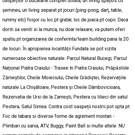
oaspeților o bucatarie complet utilata, un living spațios cu
șemineu, un living separat pt jocuri (ping-pong, darț, table,
rummy etc) foișor cu loc pt gratar, loc de joaca pt copii. Daca
doriti sa veniti si la munca, nu doar relaxare, va putem oferi
spatiu pt organizarea de conferinta/team building pana la 20
de locuri. În apropierea localității Fundata se pot vizita
numeroase obiective naturale: Parcul Natural Bucegi, Parcul
Național Piatra Craiului - Trasee în Piatra Craiului, Prăpăstiile
Zărneștilor, Cheile Moieciului, Cheile Grădiștei, Rezervațiile
naturale La Chișãtoare, Pestera și Cheile Dâmbovicioara,
Rezervatia de Ursi de la Zarnești, Pestera cu lilieci din satul
Pestera, Satul Sirnea. Contra cost oaspeții nostrii pot opta pt
Foc de tabara si diverse forme de agrement montan -
Plimbari cu sania, ATV, Buggy, Paint Ball si multe altele. NU