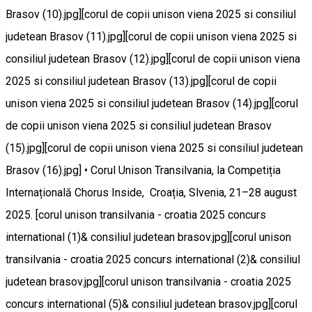
Brasov (10).jpg][corul de copii unison viena 2025 si consiliul
judetean Brasov (11).jpg][corul de copii unison viena 2025 si
consiliul judetean Brasov (12).jpg][corul de copii unison viena
2025 si consiliul judetean Brasov (13).jpg][corul de copii
unison viena 2025 si consiliul judetean Brasov (14).jpg][corul
de copii unison viena 2025 si consiliul judetean Brasov
(15).jpg][corul de copii unison viena 2025 si consiliul judetean
Brasov (16).jpg] • Corul Unison Transilvania, la Competiția
Internațională Chorus Inside, Croația, Slvenia, 21–28 august
2025. [corul unison transilvania - croatia 2025 concurs
international (1)& consiliul judetean brasov.jpg][corul unison
transilvania - croatia 2025 concurs international (2)& consiliul
judetean brasov.jpg][corul unison transilvania - croatia 2025
concurs international (5)& consiliul judetean brasov.jpg][corul