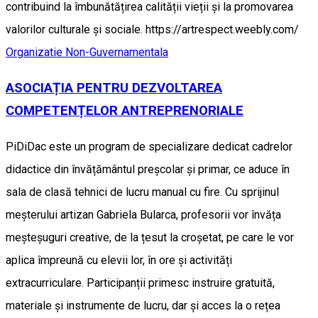
contribuind la îmbunătățirea calității vieții și la promovarea
valorilor culturale și sociale. https://artrespect.weebly.com/
Organizatie Non-Guvernamentala
ASOCIAȚIA PENTRU DEZVOLTAREA
COMPETENȚELOR ANTREPRENORIALE
PiDiDac este un program de specializare dedicat cadrelor
didactice din învățământul preșcolar și primar, ce aduce în
sala de clasă tehnici de lucru manual cu fire. Cu sprijinul
meșterului artizan Gabriela Bularca, profesorii vor învăța
meșteșuguri creative, de la țesut la croșetat, pe care le vor
aplica împreună cu elevii lor, în ore și activități
extracurriculare. Participanții primesc instruire gratuită,
materiale și instrumente de lucru, dar și acces la o rețea