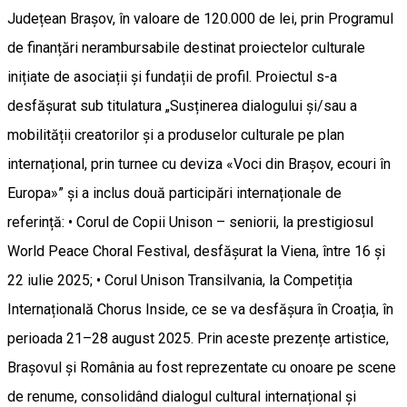
Județean Brașov, în valoare de 120.000 de lei, prin Programul
de finanțări nerambursabile destinat proiectelor culturale
inițiate de asociații și fundații de profil. Proiectul s-a
desfășurat sub titulatura „Susținerea dialogului și/sau a
mobilității creatorilor și a produselor culturale pe plan
internațional, prin turnee cu deviza «Voci din Brașov, ecouri în
Europa»” și a inclus două participări internaționale de
referință: • Corul de Copii Unison – seniorii, la prestigiosul
World Peace Choral Festival, desfășurat la Viena, între 16 și
22 iulie 2025; • Corul Unison Transilvania, la Competiția
Internațională Chorus Inside, ce se va desfășura în Croația, în
perioada 21–28 august 2025. Prin aceste prezențe artistice,
Brașovul și România au fost reprezentate cu onoare pe scene
de renume, consolidând dialogul cultural internațional și