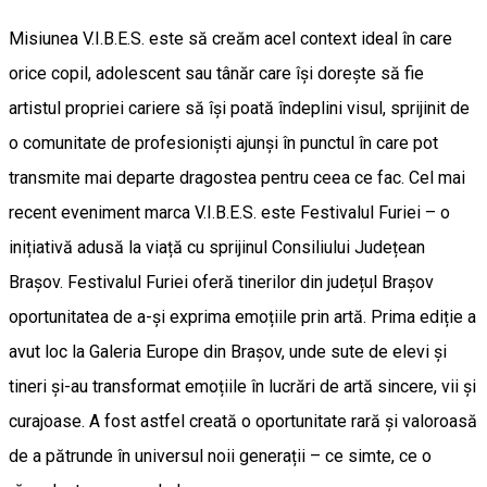
Misiunea V.I.B.E.S. este să creăm acel context ideal în care
orice copil, adolescent sau tânăr care își dorește să fie
artistul propriei cariere să își poată îndeplini visul, sprijinit de
o comunitate de profesioniști ajunși în punctul în care pot
transmite mai departe dragostea pentru ceea ce fac. Cel mai
recent eveniment marca V.I.B.E.S. este Festivalul Furiei – o
inițiativă adusă la viață cu sprijinul Consiliului Județean
Brașov. Festivalul Furiei oferă tinerilor din județul Brașov
oportunitatea de a-și exprima emoțiile prin artă. Prima ediție a
avut loc la Galeria Europe din Brașov, unde sute de elevi și
tineri și-au transformat emoțiile în lucrări de artă sincere, vii și
curajoase. A fost astfel creată o oportunitate rară și valoroasă
de a pătrunde în universul noii generații – ce simte, ce o