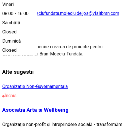
Vineri
asociatia.branmoeciufundata.moieciu.de.jos@visitbran.com
08:00
-
16:00
Sâmbătă
Despre
Closed
Duminică
Asociaţia are ca menire crearea de proiecte pentru
Closed
dezvoltarea zonei Bran-Moeciu-Fundata.
Alte sugestii
Organizatie Non-Guvernamentala
Închis
Asociatia Arta si Wellbeing
Organizație non-profit și întreprindere socială - transformăm