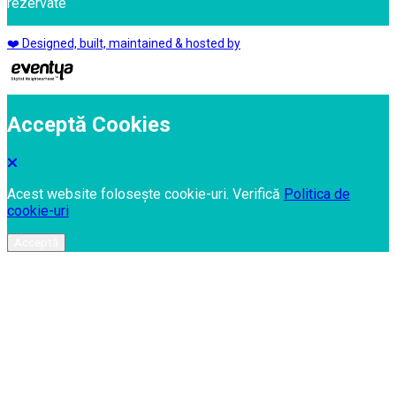
rezervate
❤️ Designed, built, maintained & hosted by
Acceptă Cookies
Acest website folosește cookie-uri. Verifică
Politica de
cookie-uri
Acceptă