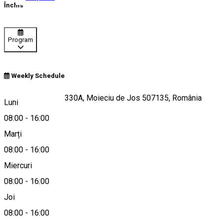
Închis
Program
Weekly Schedule
Strada Principală 330A, Moieciu de Jos 507135, România
Luni
08:00
-
16:00
Marți
Hartă
08:00
-
16:00
Miercuri
08:00
-
16:00
0744914182
Joi
08:00
-
16:00