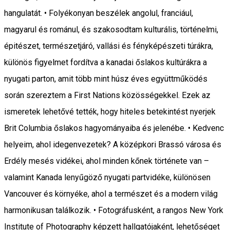
hangulatát. • Folyékonyan beszélek angolul, franciául,
magyarul és románul, és szakosodtam kulturális, történelmi,
épitészet, természetjáró, vallási és fényképészeti túrákra,
különös figyelmet fordítva a kanadai őslakos kultúrákra a
nyugati parton, amit több mint húsz éves együttműködés
során szereztem a First Nations közösségekkel. Ezek az
ismeretek lehetővé tették, hogy hiteles betekintést nyerjek
Brit Columbia őslakos hagyományaiba és jelenébe. • Kedvenc
helyeim, ahol idegenvezetek? A középkori Brassó városa és
Erdély mesés vidékei, ahol minden kőnek története van –
valamint Kanada lenyűgöző nyugati partvidéke, különösen
Vancouver és környéke, ahol a természet és a modern világ
harmonikusan találkozik. • Fotográfusként, a rangos New York
Institute of Photography képzett hallgatójaként, lehetőséget