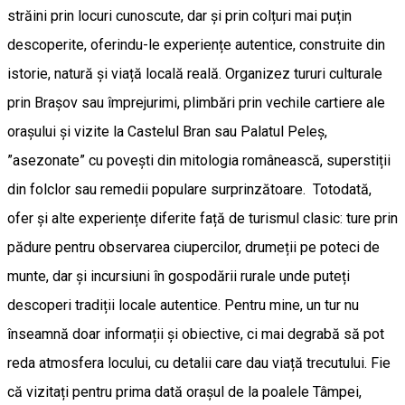
străini prin locuri cunoscute, dar și prin colțuri mai puțin
descoperite, oferindu-le experiențe autentice, construite din
istorie, natură și viață locală reală. Organizez tururi culturale
prin Brașov sau împrejurimi, plimbări prin vechile cartiere ale
orașului și vizite la Castelul Bran sau Palatul Peleș,
”asezonate” cu povești din mitologia românească, superstiții
din folclor sau remedii populare surprinzătoare. Totodată,
ofer și alte experiențe diferite față de turismul clasic: ture prin
pădure pentru observarea ciupercilor, drumeții pe poteci de
munte, dar și incursiuni în gospodării rurale unde puteți
descoperi tradiții locale autentice. Pentru mine, un tur nu
înseamnă doar informații și obiective, ci mai degrabă să pot
reda atmosfera locului, cu detalii care dau viață trecutului. Fie
că vizitați pentru prima dată orașul de la poalele Tâmpei,