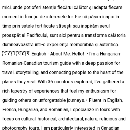
mici, unde pot oferi atenție fiecărui călător și adapta fiecare
moment în funcție de interesele lor. Fie că pășim înapoi în
timp prin satele fortificate săsești sau inspirăm aerul
proaspăt al Pacificului, sunt aici pentru a transforma călătoria
dumneavoastră într-o experiență memorabilă și autentică.
🇨🇦🇺🇸🇬🇧 English - About Me: Hello! • I'm a Hungarian-
Romanian-Canadian tourism guide with a deep passion for
travel, storytelling, and connecting people to the heart of the
places they visit. With 36 countries explored, I've gathered a
rich tapestry of experiences that fuel my enthusiasm for
guiding others on unforgettable journeys. • Fluent in English,
French, Hungarian, and Romanian, I specialize in tours with
focus on cultural, historical, architectural, nature, religious and
photography tours. I am particularly interested in Canadian