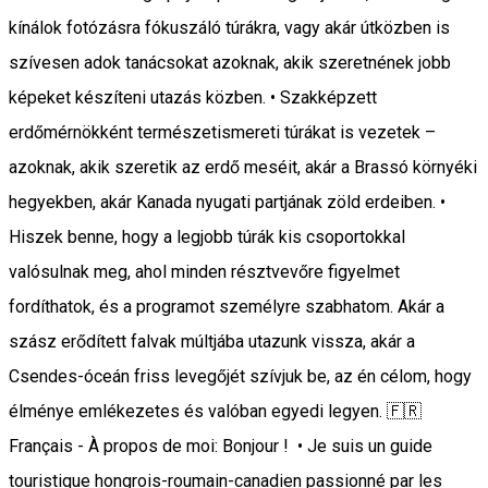
kínálok fotózásra fókuszáló túrákra, vagy akár útközben is
szívesen adok tanácsokat azoknak, akik szeretnének jobb
képeket készíteni utazás közben. • Szakképzett
erdőmérnökként természetismereti túrákat is vezetek –
azoknak, akik szeretik az erdő meséit, akár a Brassó környéki
hegyekben, akár Kanada nyugati partjának zöld erdeiben. •
Hiszek benne, hogy a legjobb túrák kis csoportokkal
valósulnak meg, ahol minden résztvevőre figyelmet
fordíthatok, és a programot személyre szabhatom. Akár a
szász erődített falvak múltjába utazunk vissza, akár a
Csendes-óceán friss levegőjét szívjuk be, az én célom, hogy
élménye emlékezetes és valóban egyedi legyen. 🇫🇷
Français - À propos de moi: Bonjour ! • Je suis un guide
touristique hongrois-roumain-canadien passionné par les