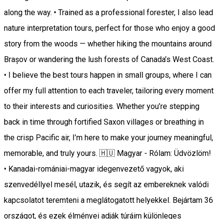
along the way. • Trained as a professional forester, I also lead
nature interpretation tours, perfect for those who enjoy a good
story from the woods — whether hiking the mountains around
Brașov or wandering the lush forests of Canada’s West Coast.
• I believe the best tours happen in small groups, where I can
offer my full attention to each traveler, tailoring every moment
to their interests and curiosities. Whether you’re stepping
back in time through fortified Saxon villages or breathing in
the crisp Pacific air, I’m here to make your journey meaningful,
memorable, and truly yours. 🇭🇺 Magyar - Rólam: Üdvözlöm!
• Kanadai-romániai-magyar idegenvezető vagyok, aki
szenvedéllyel mesél, utazik, és segít az embereknek valódi
kapcsolatot teremteni a meglátogatott helyekkel. Bejártam 36
országot, és ezek élményei adják túráim különleges