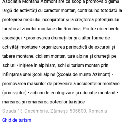
Asociația Montană Azimont are ca scop a promova o gamă
largă de activități cu caracter montan, contribuind totodată la
protejarea mediului înconjurător și la creșterea potențialului
turistic al zonelor montane din România. Printre obiectivele
asociației: • promovarea drumețiilor și a altor forme de
activități montane • organizarea perioadică de excursii și
tabere montane, ciclism montan, ture alpine și drumeții pe
schiuri • inițiere în alpinism, schi și turism montan prin
înființarea unei Școli alpine (Școala de munte Azimont) •
promovarea măsurilor de prevenire a accidentelor montane
(prim-ajutor) • acțiuni de ecologizare și educație montană •
marcarea și remarcarea potecilor turistice
Strada 13 Decembrie, Zărnești 505800, Romania
Ghid de turism