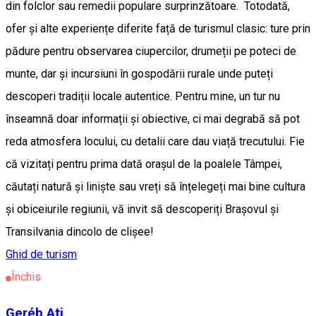
din folclor sau remedii populare surprinzătoare. Totodată,
ofer și alte experiențe diferite față de turismul clasic: ture prin
pădure pentru observarea ciupercilor, drumeții pe poteci de
munte, dar și incursiuni în gospodării rurale unde puteți
descoperi tradiții locale autentice. Pentru mine, un tur nu
înseamnă doar informații și obiective, ci mai degrabă să pot
reda atmosfera locului, cu detalii care dau viață trecutului. Fie
că vizitați pentru prima dată orașul de la poalele Tâmpei,
căutați natură și liniște sau vreți să înțelegeți mai bine cultura
și obiceiurile regiunii, vă invit să descoperiți Brașovul și
Transilvania dincolo de clișee!
Ghid de turism
Închis
Geréb Ati