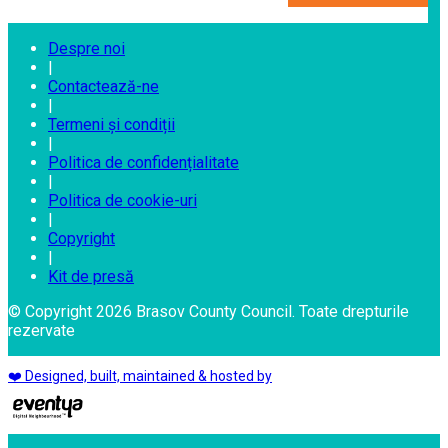
Despre noi
|
Contactează-ne
|
Termeni și condiții
|
Politica de confidențialitate
|
Politica de cookie-uri
|
Copyright
|
Kit de presă
© Copyright 2026 Brasov County Council. Toate drepturile
rezervate
❤️ Designed, built, maintained & hosted by