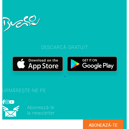
DESCARCĂ GRATUIT
URMĂREȘTE-NE PE
Abonează-te
la newsletter