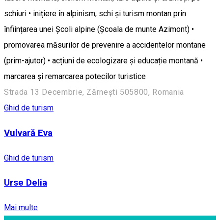
schiuri • inițiere în alpinism, schi și turism montan prin
înființarea unei Școli alpine (Școala de munte Azimont) •
promovarea măsurilor de prevenire a accidentelor montane
(prim-ajutor) • acțiuni de ecologizare și educație montană •
marcarea și remarcarea potecilor turistice
Strada 13 Decembrie, Zărnești 505800, Romania
Ghid de turism
Vulvară Eva
Ghid de turism
Urse Delia
Mai multe