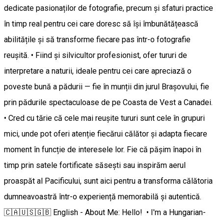
dedicate pasionaților de fotografie, precum și sfaturi practice
în timp real pentru cei care doresc să își îmbunătățească
abilitățile și să transforme fiecare pas într-o fotografie
reușită. • Fiind și silvicultor profesionist, ofer tururi de
interpretare a naturii, ideale pentru cei care apreciază o
poveste bună a pădurii — fie în munții din jurul Brașovului, fie
prin pădurile spectaculoase de pe Coasta de Vest a Canadei.
• Cred cu tărie că cele mai reușite tururi sunt cele în grupuri
mici, unde pot oferi atenție fiecărui călător și adapta fiecare
moment în funcție de interesele lor. Fie că pășim înapoi în
timp prin satele fortificate săsești sau inspirăm aerul
proaspăt al Pacificului, sunt aici pentru a transforma călătoria
dumneavoastră într-o experiență memorabilă și autentică.
🇨🇦🇺🇸🇬🇧 English - About Me: Hello! • I'm a Hungarian-