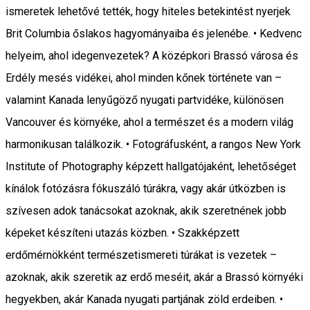
ismeretek lehetővé tették, hogy hiteles betekintést nyerjek
Brit Columbia őslakos hagyományaiba és jelenébe. • Kedvenc
helyeim, ahol idegenvezetek? A középkori Brassó városa és
Erdély mesés vidékei, ahol minden kőnek története van –
valamint Kanada lenyűgöző nyugati partvidéke, különösen
Vancouver és környéke, ahol a természet és a modern világ
harmonikusan találkozik. • Fotográfusként, a rangos New York
Institute of Photography képzett hallgatójaként, lehetőséget
kínálok fotózásra fókuszáló túrákra, vagy akár útközben is
szívesen adok tanácsokat azoknak, akik szeretnének jobb
képeket készíteni utazás közben. • Szakképzett
erdőmérnökként természetismereti túrákat is vezetek –
azoknak, akik szeretik az erdő meséit, akár a Brassó környéki
hegyekben, akár Kanada nyugati partjának zöld erdeiben. •