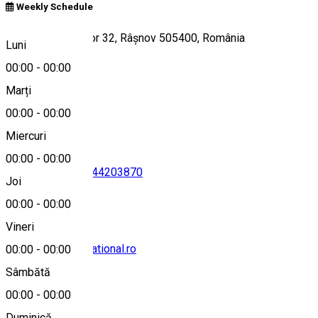
Weekly Schedule
Strada Brândușelor 32, Râșnov 505400, România
Luni
00:00
-
00:00
Marți
Hartă
00:00
-
00:00
Miercuri
00:00
-
00:00
0268231810
•
0744203870
Joi
00:00
-
00:00
Vineri
office@maxinternational.ro
00:00
-
00:00
Sâmbătă
00:00
-
00:00
Duminică