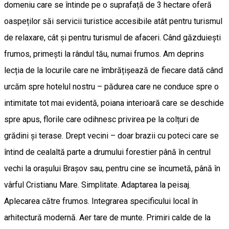
domeniu care se întinde pe o suprafață de 3 hectare oferă
oaspeților săi servicii turistice accesibile atât pentru turismul
de relaxare, cât și pentru turismul de afaceri. Când găzduiești
frumos, primești la rândul tău, numai frumos. Am deprins
lecția de la locurile care ne îmbrățișează de fiecare dată când
urcăm spre hotelul nostru – pădurea care ne conduce spre o
intimitate tot mai evidentă, poiana interioară care se deschide
spre apus, florile care odihnesc privirea pe la colțuri de
grădini și terase. Drept vecini – doar brazii cu poteci care se
întind de cealaltă parte a drumului forestier până în centrul
vechi la orașului Brașov sau, pentru cine se încumetă, până în
vârful Cristianu Mare. Simplitate. Adaptarea la peisaj.
Aplecarea către frumos. Integrarea specificului local în
arhitectură modernă. Aer tare de munte. Primiri calde de la