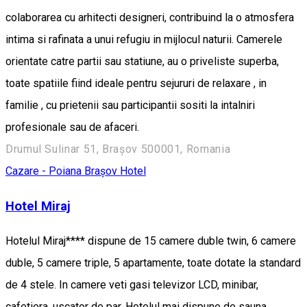
colaborarea cu arhitecti designeri, contribuind la o atmosfera
intima si rafinata a unui refugiu in mijlocul naturii. Camerele
orientate catre partii sau statiune, au o priveliste superba,
toate spatiile fiind ideale pentru sejururi de relaxare , in
familie , cu prietenii sau participantii sositi la intalniri
profesionale sau de afaceri.
Drumul Sulinar 51, Brașov 500001, Romania
Cazare - Poiana Brașov
Hotel
Hotel Miraj
Hotelul Miraj**** dispune de 15 camere duble twin, 6 camere
duble, 5 camere triple, 5 apartamente, toate dotate la standard
de 4 stele. In camere veti gasi televizor LCD, minibar,
cafetiera, uscator de par. Hotelul mai dispune de sauna,