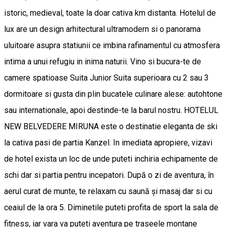
istoric, medieval, toate la doar cativa km distanta. Hotelul de
lux are un design arhitectural ultramodern si o panorama
uluitoare asupra statiunii ce imbina rafinamentul cu atmosfera
intima a unui refugiu in inima naturii. Vino si bucura-te de
camere spatioase Suita Junior Suita superioara cu 2 sau 3
dormitoare si gusta din plin bucatele culinare alese: autohtone
sau internationale, apoi destinde-te la barul nostru. HOTELUL
NEW BELVEDERE MIRUNA este o destinatie eleganta de ski
la cativa pasi de partia Kanzel. In imediata apropiere, vizavi
de hotel exista un loc de unde puteti inchiria echipamente de
schi dar si partia pentru incepatori. După o zi de aventura, în
aerul curat de munte, te relaxam cu saună şi masaj dar si cu
ceaiul de la ora 5. Diminetile puteti profita de sport la sala de
fitness, iar vara va puteti aventura pe traseele montane