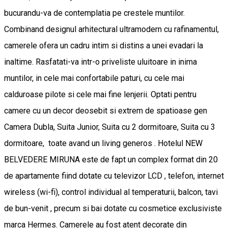
bucurandu-va de contemplatia pe crestele muntilor.
Combinand designul arhitectural ultramodern cu rafinamentul,
camerele ofera un cadru intim si distins a unei evadari la
inaltime. Rasfatati-va intr-o priveliste uluitoare in inima
muntilor, in cele mai confortabile paturi, cu cele mai
calduroase pilote si cele mai fine lenjerii. Optati pentru
camere cu un decor deosebit si extrem de spatioase gen
Camera Dubla, Suita Junior, Suita cu 2 dormitoare, Suita cu 3
dormitoare, toate avand un living generos . Hotelul NEW
BELVEDERE MIRUNA este de fapt un complex format din 20
de apartamente fiind dotate cu televizor LCD , telefon, internet
wireless (wi-fi), control individual al temperaturii, balcon, tavi
de bun-venit , precum si bai dotate cu cosmetice exclusiviste
marca Hermes. Camerele au fost atent decorate din