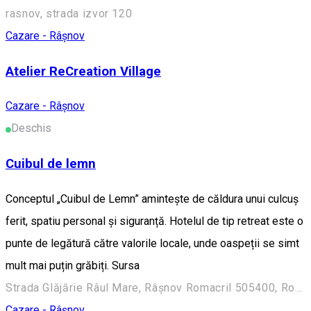
rasnov, strada izvor 120
Cazare - Râșnov
Atelier ReCreation Village
Cazare - Râșnov
Deschis
Cuibul de lemn
Conceptul „Cuibul de Lemn” amintește de căldura unui culcuș
ferit, spatiu personal și siguranță. Hotelul de tip retreat este o
punte de legătură către valorile locale, unde oaspeții se simt
mult mai puțin grăbiți. Sursa
Strada Glăjărie Râul Mare, Râșnov Romacril 505400, Romania
Cazare - Râșnov