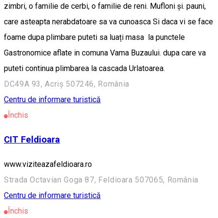
zimbri, o familie de cerbi, o familie de reni. Mufloni și. pauni,
care asteapta nerabdatoare sa va cunoasca Si daca vi se face
foame dupa plimbare puteti sa luați masa la punctele
Gastronomice aflate in comuna Vama Buzaului. dupa care va
puteti continua plimbarea la cascada Urlatoarea.
DC49A 93, Acriș 507246, România
Centru de informare turistică
Închis
CIT Feldioara
www.viziteazafeldioara.ro
Strada Octavian Goga 87, Feldioara 507065, România
Centru de informare turistică
Închis