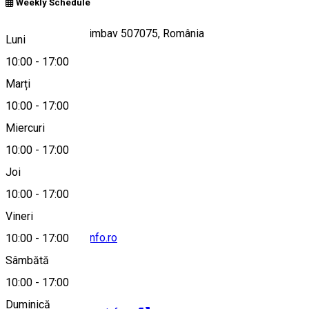
Weekly Schedule
Strada Lalelei, Ghimbav 507075, România
Luni
10:00
-
17:00
Marți
Hartă
10:00
-
17:00
Miercuri
10:00
-
17:00
0040371124946
Joi
10:00
-
17:00
Vineri
office@ghimbav-info.ro
10:00
-
17:00
Sâmbătă
10:00
-
17:00
Duminică