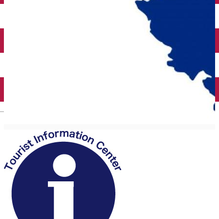
English