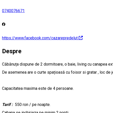
0740076671
https://www.facebook.com/cazarepredelut
Despre
Căbănuța dispune de 2 dormitoare, o baie, living cu canapea exte
De asemenea are o curte spațioasă cu foisor si gratar , loc de jo
Capacitatea maxima este de 4 persoane.
Tarif :
550 ron / pe noapte.
Cabana se inchiriaza pe minim 2 nopti.