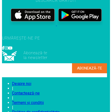
DESCARCĂ GRATUIT
URMĂREȘTE-NE PE
Abonează-te
la newsletter
Despre noi
|
Contactează-ne
|
Termeni și condiții
|