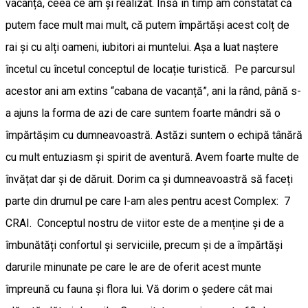
vacanță, ceea ce am și realizat. Însă în timp am constatat că
putem face mult mai mult, că putem împărtăși acest colț de
rai și cu alți oameni, iubitori ai muntelui. Așa a luat naștere
încetul cu încetul conceptul de locație turistică. Pe parcursul
acestor ani am extins “cabana de vacanță”, ani la rând, până s-
a ajuns la forma de azi de care suntem foarte mândri să o
împărtășim cu dumneavoastră. Astăzi suntem o echipă tânără
cu mult entuziasm și spirit de aventură. Avem foarte multe de
învățat dar și de dăruit. Dorim ca și dumneavoastră să faceți
parte din drumul pe care l-am ales pentru acest Complex: 7
CRAI. Conceptul nostru de viitor este de a menține și de a
îmbunătăți confortul și serviciile, precum și de a împărtăși
darurile minunate pe care le are de oferit acest munte
împreună cu fauna și flora lui. Vă dorim o ședere cât mai