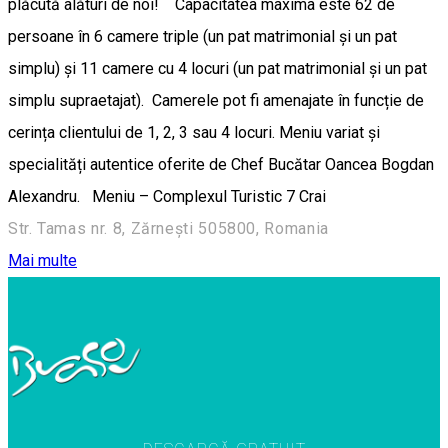
plăcută alături de noi! Capacitatea maxima este 62 de
persoane în 6 camere triple (un pat matrimonial și un pat
simplu) și 11 camere cu 4 locuri (un pat matrimonial și un pat
simplu supraetajat). Camerele pot fi amenajate în funcție de
cerința clientului de 1, 2, 3 sau 4 locuri. Meniu variat și
specialități autentice oferite de Chef Bucătar Oancea Bogdan
Alexandru. Meniu – Complexul Turistic 7 Crai
Str. Tamas nr. 8, Zărnești 505800, Romania
Mai multe