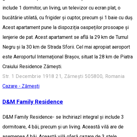
include 1 dormitor, un living, un televizor cu ecran plat, o
bucătărie utilată, cu frigider și cuptor, precum și 1 baie cu duș.
Acest apartament pune la dispoziția oaspeților prosoape și
lenjerie de pat. Acest apartament se află la 29 km de Turnul
Negru și la 30 km de Strada Sforii. Cel mai apropiat aeroport
este Aeroportul Internaţional Brașov, situat la 28 km de Piatra
Craiului Residence Zărnești.
Str. 1 Decembrie 1918 21, Zărnești 505800, Romania
Cazare - Zărnești
D&M Family Residence
D&M Family Residence- se închiriazî integral și include 3
dormitoare, 4 băi, precum și un living. Această vilă are de
asemenea 4 băi. Această vilă oferă cazare de 3 stele,