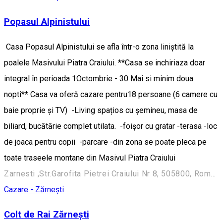
Popasul Alpinistului
Casa Popasul Alpinistului se afla într-o zona liniștită la
poalele Masivului Piatra Craiului. **Casa se inchiriaza doar
integral în perioada 1Octombrie - 30 Mai si minim doua
nopti** Casa va oferă cazare pentru18 persoane (6 camere cu
baie proprie și TV) -Living spațios cu șemineu, masa de
biliard, bucătărie complet utilata. -foișor cu gratar -terasa -loc
de joaca pentru copii -parcare -din zona se poate pleca pe
toate traseele montane din Masivul Piatra Craiului
Zarnesti ,Str.Garofita Pietrei Craiului Nr 8, 505800, Romania
Cazare - Zărnești
Colt de Rai Zărnești