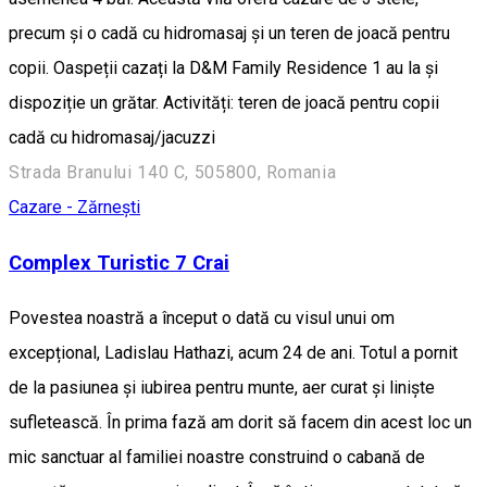
precum și o cadă cu hidromasaj și un teren de joacă pentru
copii. Oaspeții cazați la D&M Family Residence 1 au la și
dispoziție un grătar. Activități: teren de joacă pentru copii
cadă cu hidromasaj/jacuzzi
Strada Branului 140 C, 505800, Romania
Cazare - Zărnești
Complex Turistic 7 Crai
Povestea noastră a început o dată cu visul unui om
excepțional, Ladislau Hathazi, acum 24 de ani. Totul a pornit
de la pasiunea și iubirea pentru munte, aer curat și liniște
sufletească. În prima fază am dorit să facem din acest loc un
mic sanctuar al familiei noastre construind o cabană de