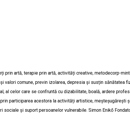
i prin artă, terapie prin artă, activități creative, metodecorp-mint
 și valori comune, previn izolarea, depresia și susțin sănătatea 
ial, al celor care se confruntă cu dizabilitate, boală, ardere profe
rin participarea acestora la activități artistice, meșteșugărești și
ri sociale și suport persoanelor vulnerabile. Simon Enikő Fondato