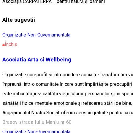
Asociația CARPATERRA ... pentru natură și oameni
Alte sugestii
Organizatie Non-Guvernamentala
Închis
Asociatia Arta si Wellbeing
Organizație non-profit și întreprindere socială - transformăm vieț
împreună, într-o comunitate în care sunt împărtășite preocupări
este îmbunătățirea calității vieții tuturor persoanelor și, în spec
sănătății fizice-mentale-emoționale și refacerea stării de bine, p
Angajamentul Nostru Social: oferim servicii gratuite pentru cazu
Brașov strada Iuliu Maniu nr 60
Organizatie Non-Guvernamentala