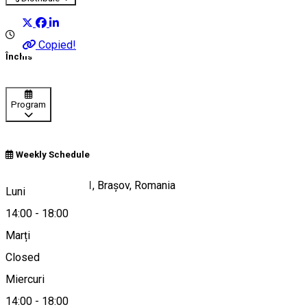
Copied!
Închis
Program
Weekly Schedule
Strada Prundului 1, Brașov, Romania
Luni
14:00
-
18:00
Marți
Hartă
Closed
Miercuri
14:00
-
18:00