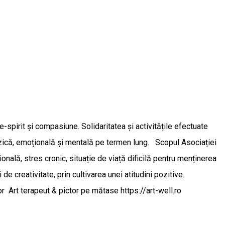
e-spirit și compasiune. Solidaritatea și activitățile efectuate
fizică, emoțională și mentală pe termen lung. Scopul Asociației
sională, stres cronic, situație de viață dificilă pentru menținerea
 de creativitate, prin cultivarea unei atitudini pozitive.
r Art terapeut & pictor pe mătase https://art-well.ro