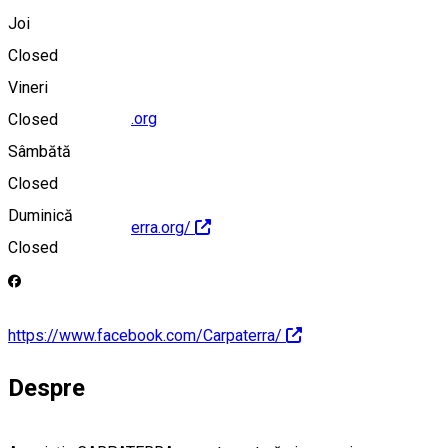
0740065169
Joi
Closed
Vineri
office@carpaterra.org
Closed
Sâmbătă
Closed
Duminică
http://www.carpaterra.org/
Closed
https://www.facebook.com/Carpaterra/
Despre