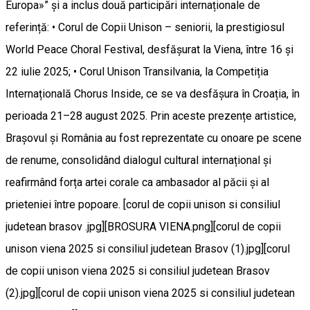
Europa»” și a inclus două participări internaționale de
referință: • Corul de Copii Unison – seniorii, la prestigiosul
World Peace Choral Festival, desfășurat la Viena, între 16 și
22 iulie 2025; • Corul Unison Transilvania, la Competiția
Internațională Chorus Inside, ce se va desfășura în Croația, în
perioada 21–28 august 2025. Prin aceste prezențe artistice,
Brașovul și România au fost reprezentate cu onoare pe scene
de renume, consolidând dialogul cultural internațional și
reafirmând forța artei corale ca ambasador al păcii și al
prieteniei între popoare. [corul de copii unison si consiliul
judetean brasov .jpg][BROSURA VIENA.png][corul de copii
unison viena 2025 si consiliul judetean Brasov (1).jpg][corul
de copii unison viena 2025 si consiliul judetean Brasov
(2).jpg][corul de copii unison viena 2025 si consiliul judetean