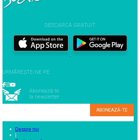
DESCARCĂ GRATUIT
URMĂREȘTE-NE PE
Abonează-te
la newsletter
Despre noi
|