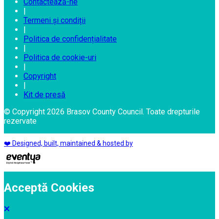
Contactează-ne
|
Termeni și condiții
|
Politica de confidențialitate
|
Politica de cookie-uri
|
Copyright
|
Kit de presă
© Copyright 2026 Brasov County Council. Toate drepturile
rezervate
❤️ Designed, built, maintained & hosted by
Acceptă Cookies