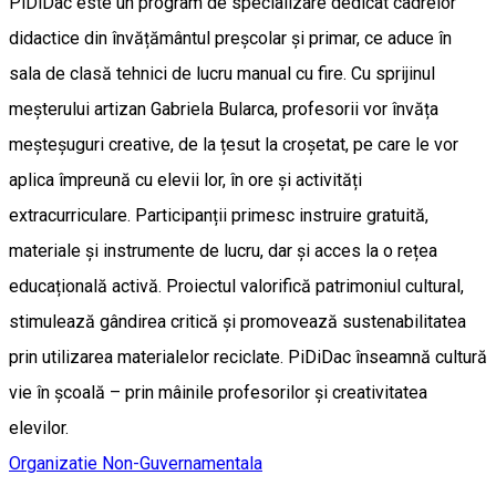
PiDiDac este un program de specializare dedicat cadrelor
didactice din învățământul preșcolar și primar, ce aduce în
sala de clasă tehnici de lucru manual cu fire. Cu sprijinul
meșterului artizan Gabriela Bularca, profesorii vor învăța
meșteșuguri creative, de la țesut la croșetat, pe care le vor
aplica împreună cu elevii lor, în ore și activități
extracurriculare. Participanții primesc instruire gratuită,
materiale și instrumente de lucru, dar și acces la o rețea
educațională activă. Proiectul valorifică patrimoniul cultural,
stimulează gândirea critică și promovează sustenabilitatea
prin utilizarea materialelor reciclate. PiDiDac înseamnă cultură
vie în școală – prin mâinile profesorilor și creativitatea
elevilor.
Organizatie Non-Guvernamentala