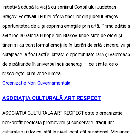
inițiativă adusă la viață cu sprijinul Consiliului Județean
Brașov. Festivalul Furiei oferă tinerilor din județul Brașov
oportunitatea de a-și exprima emoțiile prin artă. Prima ediție a
avut loc la Galeria Europe din Brașov, unde sute de elevi și
tineri și-au transformat emoțiile în lucrări de artă sincere, vii și
curajoase. A fost astfel creată o oportunitate rară și valoroasă
de a pătrunde în universul noii generații – ce simte, ce o
răscolește, cum vede lumea.
Organizatie Non-Guvernamentala
ASOCIAȚIA CULTURALĂ ART RESPECT
ASOCIAȚIA CULTURALĂ ART RESPECT este o organizație
non-profit dedicată promovării și conservării tradițiilor
culturale și istorice, atât la nivel local, cât și național. Misiunea