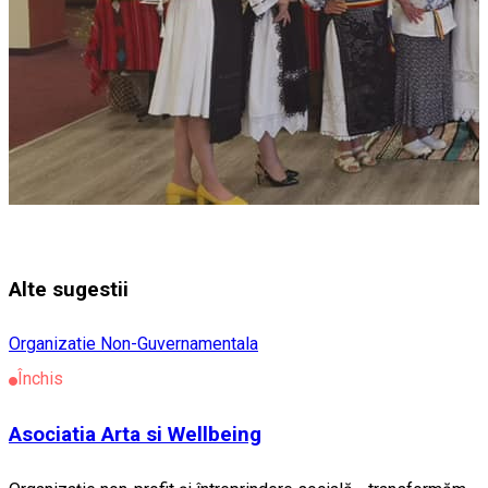
Alte sugestii
Organizatie Non-Guvernamentala
Închis
Asociatia Arta si Wellbeing