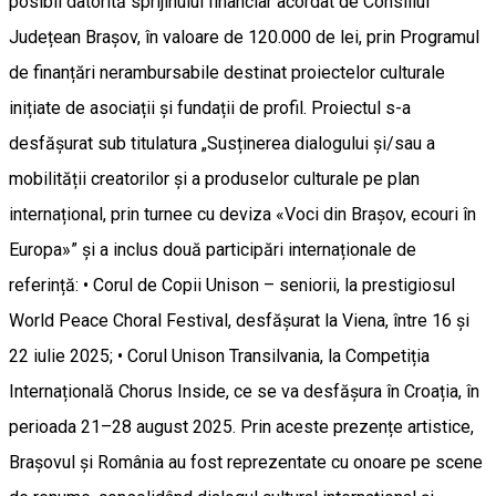
posibil datorită sprijinului financiar acordat de Consiliul
Județean Brașov, în valoare de 120.000 de lei, prin Programul
de finanțări nerambursabile destinat proiectelor culturale
inițiate de asociații și fundații de profil. Proiectul s-a
desfășurat sub titulatura „Susținerea dialogului și/sau a
mobilității creatorilor și a produselor culturale pe plan
internațional, prin turnee cu deviza «Voci din Brașov, ecouri în
Europa»” și a inclus două participări internaționale de
referință: • Corul de Copii Unison – seniorii, la prestigiosul
World Peace Choral Festival, desfășurat la Viena, între 16 și
22 iulie 2025; • Corul Unison Transilvania, la Competiția
Internațională Chorus Inside, ce se va desfășura în Croația, în
perioada 21–28 august 2025. Prin aceste prezențe artistice,
Brașovul și România au fost reprezentate cu onoare pe scene