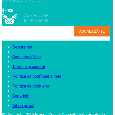
URMĂREȘTE-NE PE
Abonează-te
la newsletter
Despre noi
|
Contactează-ne
|
Termeni și condiții
|
Politica de confidențialitate
|
Politica de cookie-uri
|
Copyright
|
Kit de presă
© Copyright 2026 Brasov County Council. Toate drepturile