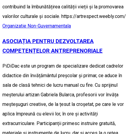
contribuind la îmbunătățirea calității vieții și la promovarea
valorilor culturale și sociale. https://artrespect.weebly.com/
Organizatie Non-Guvernamentala
ASOCIAȚIA PENTRU DEZVOLTAREA
COMPETENȚELOR ANTREPRENORIALE
PiDiDac este un program de specializare dedicat cadrelor
didactice din învățământul preșcolar și primar, ce aduce în
sala de clasă tehnici de lucru manual cu fire. Cu sprijinul
meșterului artizan Gabriela Bularca, profesorii vor învăța
meșteșuguri creative, de la țesut la croșetat, pe care le vor
aplica împreună cu elevii lor, în ore și activități
extracurriculare. Participanții primesc instruire gratuită,
materiale și instrumente de lucru, dar și acces la o rețea