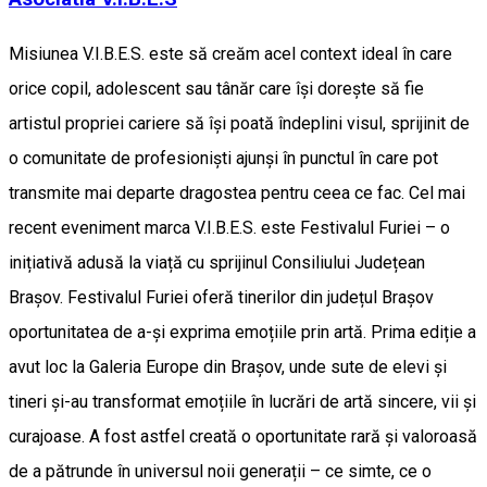
Misiunea V.I.B.E.S. este să creăm acel context ideal în care
orice copil, adolescent sau tânăr care își dorește să fie
artistul propriei cariere să își poată îndeplini visul, sprijinit de
o comunitate de profesioniști ajunși în punctul în care pot
transmite mai departe dragostea pentru ceea ce fac. Cel mai
recent eveniment marca V.I.B.E.S. este Festivalul Furiei – o
inițiativă adusă la viață cu sprijinul Consiliului Județean
Brașov. Festivalul Furiei oferă tinerilor din județul Brașov
oportunitatea de a-și exprima emoțiile prin artă. Prima ediție a
avut loc la Galeria Europe din Brașov, unde sute de elevi și
tineri și-au transformat emoțiile în lucrări de artă sincere, vii și
curajoase. A fost astfel creată o oportunitate rară și valoroasă
de a pătrunde în universul noii generații – ce simte, ce o