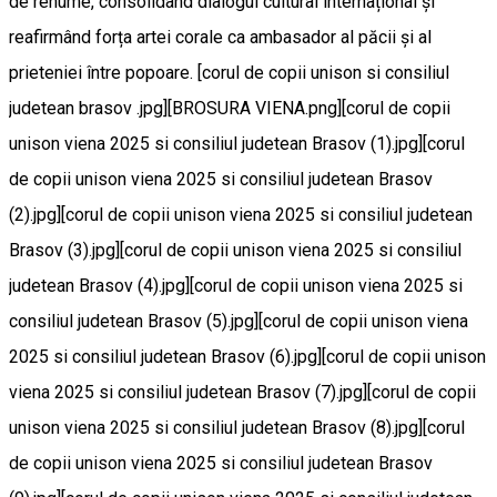
de renume, consolidând dialogul cultural internațional și
reafirmând forța artei corale ca ambasador al păcii și al
prieteniei între popoare. [corul de copii unison si consiliul
judetean brasov .jpg][BROSURA VIENA.png][corul de copii
unison viena 2025 si consiliul judetean Brasov (1).jpg][corul
de copii unison viena 2025 si consiliul judetean Brasov
(2).jpg][corul de copii unison viena 2025 si consiliul judetean
Brasov (3).jpg][corul de copii unison viena 2025 si consiliul
judetean Brasov (4).jpg][corul de copii unison viena 2025 si
consiliul judetean Brasov (5).jpg][corul de copii unison viena
2025 si consiliul judetean Brasov (6).jpg][corul de copii unison
viena 2025 si consiliul judetean Brasov (7).jpg][corul de copii
unison viena 2025 si consiliul judetean Brasov (8).jpg][corul
de copii unison viena 2025 si consiliul judetean Brasov