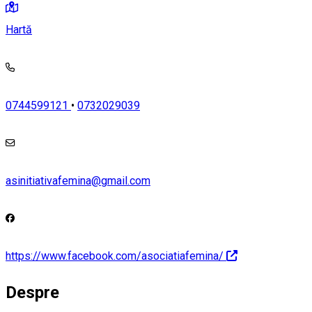
Hartă
0744599121
•
0732029039
asinitiativafemina@gmail.com
https://www.facebook.com/asociatiafemina/
Despre