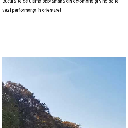
Bucură-te de ultima săptămână din octombrie și vino să le
vezi performanța în orientare!