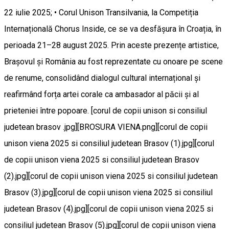
22 iulie 2025; • Corul Unison Transilvania, la Competiția
Internațională Chorus Inside, ce se va desfășura în Croația, în
perioada 21–28 august 2025. Prin aceste prezențe artistice,
Brașovul și România au fost reprezentate cu onoare pe scene
de renume, consolidând dialogul cultural internațional și
reafirmând forța artei corale ca ambasador al păcii și al
prieteniei între popoare. [corul de copii unison si consiliul
judetean brasov .jpg][BROSURA VIENA.png][corul de copii
unison viena 2025 si consiliul judetean Brasov (1).jpg][corul
de copii unison viena 2025 si consiliul judetean Brasov
(2).jpg][corul de copii unison viena 2025 si consiliul judetean
Brasov (3).jpg][corul de copii unison viena 2025 si consiliul
judetean Brasov (4).jpg][corul de copii unison viena 2025 si
consiliul judetean Brasov (5).jpg][corul de copii unison viena