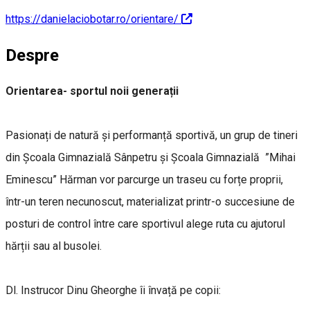
https://danielaciobotar.ro/orientare/
Despre
Orientarea- sportul noii generații
Pasionați de natură și performanță sportivă, un grup de tineri
din Școala Gimnazială Sânpetru și Școala Gimnazială ”Mihai
Eminescu” Hărman vor parcurge un traseu cu forțe proprii,
într-un teren necunoscut, materializat printr-o succesiune de
posturi de control între care sportivul alege ruta cu ajutorul
hărții sau al busolei.
Dl. Instrucor Dinu Gheorghe îi învață pe copii: