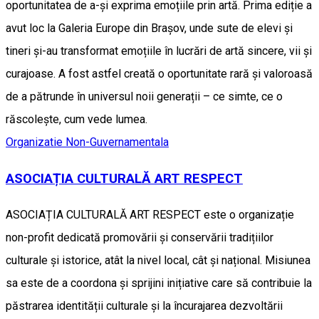
oportunitatea de a-și exprima emoțiile prin artă. Prima ediție a
avut loc la Galeria Europe din Brașov, unde sute de elevi și
tineri și-au transformat emoțiile în lucrări de artă sincere, vii și
curajoase. A fost astfel creată o oportunitate rară și valoroasă
de a pătrunde în universul noii generații – ce simte, ce o
răscolește, cum vede lumea.
Organizatie Non-Guvernamentala
ASOCIAȚIA CULTURALĂ ART RESPECT
ASOCIAȚIA CULTURALĂ ART RESPECT este o organizație
non-profit dedicată promovării și conservării tradițiilor
culturale și istorice, atât la nivel local, cât și național. Misiunea
sa este de a coordona și sprijini inițiative care să contribuie la
păstrarea identității culturale și la încurajarea dezvoltării