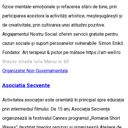
fizice-mentale-emoționale și refacerea stării de bine, prin
participarea acestora la activități artistice, meșteșugărești și
de creativitate, prin cultivarea unei atitudini pozitive.
Angajamentul Nostru Social: oferim servicii gratuite pentru
cazuri sociale și suport persoanelor vulnerabile. Simon Enikő
Fondator Art terapeut & pictor pe mătase https://art-well.ro
Brașov strada Iuliu Maniu nr 60
Organizatie Non-Guvernamentala
Asociatia Secvente
Activitatea asociației este orientată în principal spre educația
prin intermediul filmului. De 15 ani, Asociația Secvențe
organizează la festivalul Cannes programul „Romania Short
Waves” destinat tinerilor regizori și organizează Ateliere de