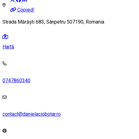
Copied!
Strada Mărăști 683, Sânpetru 507190, Romania
Hartă
0747860340
contact@danielaciobotar.ro