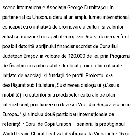
scene internaționale Asociația George Dumitrașcu, în
parteneriat cu Unison, a derulat un amplu turneu internațional,
conceput ca o inițiativă de promovare a culturii și valorilor
artistice românești în spațiul european. Acest demers a fost
posibil datorită sprijinului financiar acordat de Consiliul
Județean Brașov, în valoare de 120.000 de lei, prin Programul
de finanțări nerambursabile destinat proiectelor culturale
inițiate de asociații și fundații de profil. Proiectul s-a
desfășurat sub titulatura „Susținerea dialogului și/sau a
mobilității creatorilor și a produselor culturale pe plan
internațional, prin turnee cu deviza «Voci din Brașov, ecouri în
Europa»” și a inclus două participări internaționale de
referință: • Corul de Copii Unison – seniorii, la prestigiosul
World Peace Choral Festival, desfășurat la Viena, între 16 și