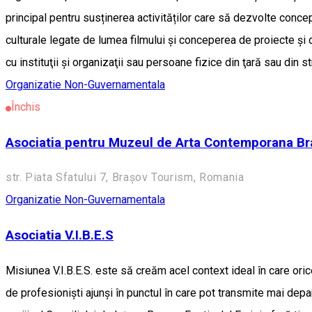
principal pentru susținerea activităților care să dezvolte concept
culturale legate de lumea filmului și conceperea de proiecte şi
cu instituţii şi organizaţii sau persoane fizice din ţară sau din str
Organizatie Non-Guvernamentala
Închis
Asociatia pentru Muzeul de Arta Contemporana Br
str. Piata Sfatului 7, Brașov Tourism, Romania
Organizatie Non-Guvernamentala
Asociatia V.I.B.E.S
Misiunea V.I.B.E.S. este să creăm acel context ideal în care orice
de profesioniști ajunși în punctul în care pot transmite mai depa