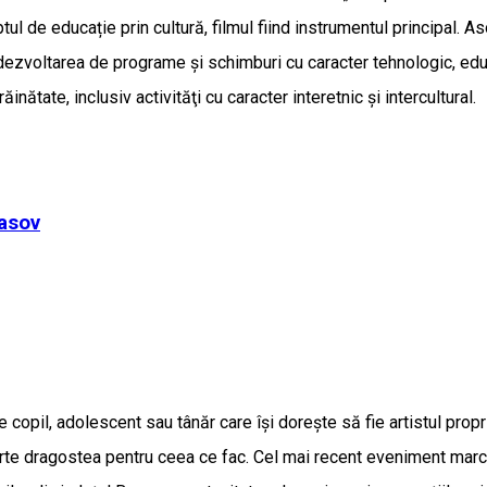
ul de educație prin cultură, filmul fiind instrumentul principal. As
 dezvoltarea de programe şi schimburi cu caracter tehnologic, edu
ăinătate, inclusiv activităţi cu caracter interetnic şi intercultural.
asov
 copil, adolescent sau tânăr care își dorește să fie artistul propri
rte dragostea pentru ceea ce fac. Cel mai recent eveniment marca V