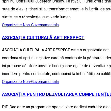
sprijinul Consiliului Județean Brașov. Festivalul Furiei oferă tin
sute de elevi și tineri și-au transformat emoțiile în lucrări de ar
simte, ce o răscolește, cum vede lumea.
Organizatie Non-Guvernamentala
ASOCIAȚIA CULTURALĂ ART RESPECT
ASOCIAȚIA CULTURALĂ ART RESPECT este o organizație non-profit de
coordona și sprijini inițiative care să contribuie la păstrarea ide
își propune să ofere acestor tineri șanse egale de dezvoltare 
încredere pentru comunitate, contribuind la îmbunătățirea calități
Organizatie Non-Guvernamentala
ASOCIAȚIA PENTRU DEZVOLTAREA COMPETENȚE
PiDiDac este un program de specializare dedicat cadrelor didacti