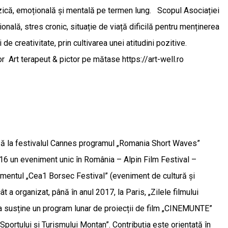
fizică, emoțională și mentală pe termen lung. Scopul Asociației
sională, stres cronic, situație de viață dificilă pentru menținerea
 de creativitate, prin cultivarea unei atitudini pozitive.
r Art terapeut & pictor pe mătase https://art-well.ro
zează la festivalul Cannes programul „Romania Short Waves”
2016 un eveniment unic în România – Alpin Film Festival –
nimentul „Cea1 Borsec Festival” (eveniment de cultură și
t a organizat, până în anul 2017, la Paris, „Zilele filmului
a susține un program lunar de proiecții de film „CINEMUNTE”
ortului și Turismului Montan”. Contribuția este orientată în