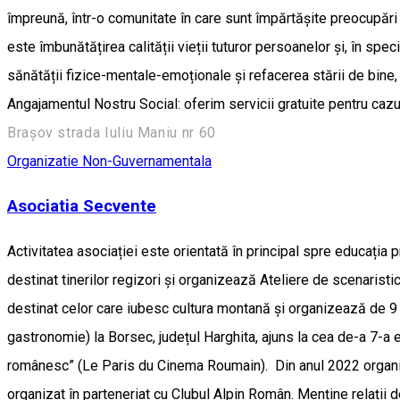
împreună, într-o comunitate în care sunt împărtășite preocupări
este îmbunătățirea calității vieții tuturor persoanelor și, în spec
sănătății fizice-mentale-emoționale și refacerea stării de bine, p
Angajamentul Nostru Social: oferim servicii gratuite pentru cazu
Brașov strada Iuliu Maniu nr 60
Organizatie Non-Guvernamentala
Asociatia Secvente
Activitatea asociației este orientată în principal spre educați
destinat tinerilor regizori și organizează Ateliere de scenaris
destinat celor care iubesc cultura montană și organizează de 9 
gastronomie) la Borsec, județul Harghita, ajuns la cea de-a 7-a edi
românesc” (Le Paris du Cinema Roumain). Din anul 2022 organiz
organizat în parteneriat cu Clubul Alpin Român. Menține relații