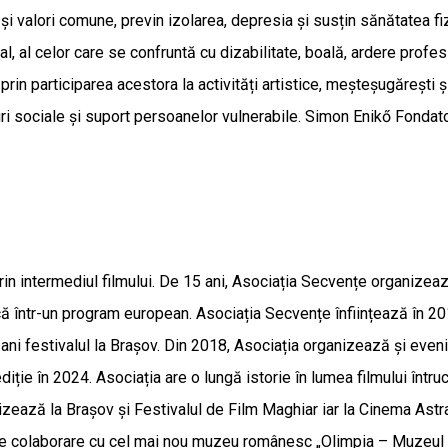
 și valori comune, previn izolarea, depresia și susțin sănătatea 
ial, al celor care se confruntă cu dizabilitate, boală, ardere profe
rin participarea acestora la activități artistice, meșteșugărești și
ri sociale și suport persoanelor vulnerabile. Simon Enikő Fondato
a prin intermediul filmului. De 15 ani, Asociația Secvențe organi
tică într-un program european. Asociația Secvențe înființează în 
ani festivalul la Brașov. Din 2018, Asociația organizează și eve
ție în 2024. Asociația are o lungă istorie în lumea filmului întrucâ
ează la Brașov și Festivalul de Film Maghiar iar la Cinema Astr
 de colaborare cu cel mai nou muzeu românesc „Olimpia – Muzeul Sp