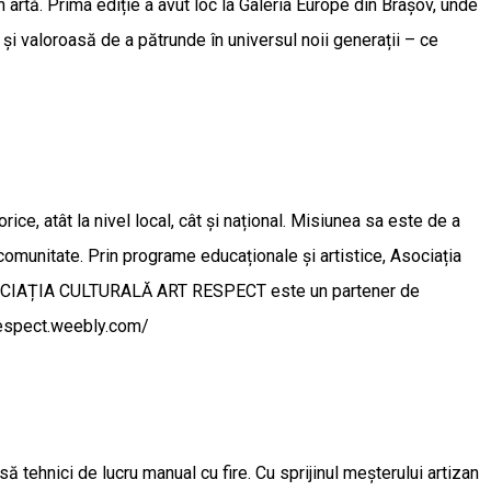
n artă. Prima ediție a avut loc la Galeria Europe din Brașov, unde
ră și valoroasă de a pătrunde în universul noii generații – ce
e, atât la nivel local, cât și național. Misiunea sa este de a
în comunitate. Prin programe educaționale și artistice, Asociația
ve, ASOCIAȚIA CULTURALĂ ART RESPECT este un partener de
rtrespect.weebly.com/
 tehnici de lucru manual cu fire. Cu sprijinul meșterului artizan