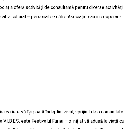
ociația oferă activități de consultanță pentru diverse activități
cativ, cultural – personal de către Asociaţie sau în cooperare
ei cariere să își poată îndeplini visul, sprijinit de o comunitate
.I.B.E.S. este Festivalul Furiei – o inițiativă adusă la viață cu