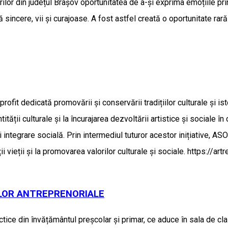
erilor din județul Brașov oportunitatea de a-și exprima emoțiile pri
tă sincere, vii și curajoase. A fost astfel creată o oportunitate ra
dicată promovării și conservării tradițiilor culturale și istoric
ntității culturale și la încurajarea dezvoltării artistice și sociale 
și integrare socială. Prin intermediul tuturor acestor inițiati
i vieții și la promovarea valorilor culturale și sociale. https://a
LOR ANTREPRENORIALE
ce din învățământul preșcolar și primar, ce aduce în sala de clasă