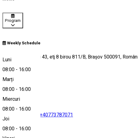
Program
Weekly Schedule
Strada Iuliu Maniu 43, etj 8 birou 811/B, Brașov 500091, Român
Luni
08:00
-
16:00
Marți
Hartă
08:00
-
16:00
Miercuri
08:00
-
16:00
+40368733283
•
+40773787071
Joi
08:00
-
16:00