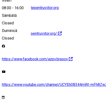
Vineri
contact@zambestepentruviitor.org
08:00
-
16:00
Sâmbătă
Closed
Duminică
https://zambestepentruviitor.org/
Closed
https://www.facebook.com/azpv.brasov
https://www.youtube.com/channel/UCYEh0B344mWI-mFh8Zw