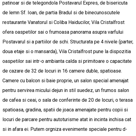
patinoar si de telegondola Postavarul Expres, de bisericuta
de lemn Sf. Ioan, de partia Bradul si de binecunoscutele
restaurante Vanatorul si Coliba Haiducilor, Vila Cristalfrost
ofera oaspetilor sai o frumoasa panorama asupra varfului
Postavarul si a partiilor de schi. Structurata pe 4 nivele (parter,
doua etaje si o mansarda), Vila Cristalfrost pune la dispozitia
oaspetilor sai intr-o ambianta calda si primitoare o capacitate
de cazare de 32 de locuri in 16 camere duble, spatioase.
Camere cu balcon si baie proprie, un salon special amenajat
pentru servirea micului dejun in stil suedez, un frumos salon
de cafea si ceai, o sala de conferinte de 20 de locuri, o terasa
spatioasa, gradina, spatii de joaca amenajate pentru copii si
locuri de parcare pentru autoturisme atat in incinta inchisa cat
si in afara ei. Putem orgniza evenimente speciale pentru d-