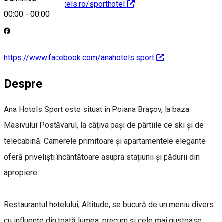
http://www.anahotels.ro/sporthotel
00:00
-
00:00
https://www.facebook.com/anahotels.sport
Despre
Ana Hotels Sport este situat în Poiana Braşov, la baza
Masivului Postăvarul, la câțiva pași de pârtiile de ski și de
telecabină. Camerele primitoare și apartamentele elegante
oferă priveliști încântătoare asupra stațiunii și pădurii din
apropiere.
Restaurantul hotelului, Altitude, se bucură de un meniu divers
cu influențe din toată lumea, precum și cele mai gustoase