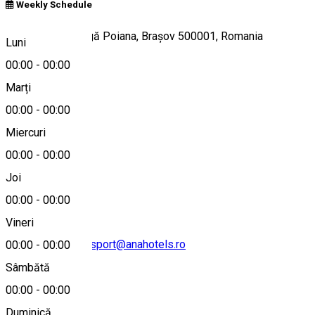
Weekly Schedule
Strada Valea Dragă Poiana, Brașov 500001, Romania
Luni
00:00
-
00:00
Marți
Hartă
00:00
-
00:00
Miercuri
00:00
-
00:00
0268 407 330
Joi
00:00
-
00:00
Vineri
reservation-hotelsport@anahotels.ro
00:00
-
00:00
Sâmbătă
00:00
-
00:00
Duminică