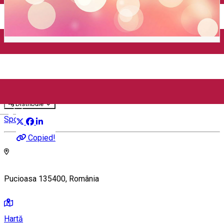
Participare Campionat Liga a
3 A
Distribuie
English
Sport
Copied!
Pucioasa 135400, România
Hartă