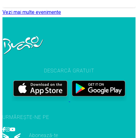
Vezi mai multe evenimente
DESCARCĂ GRATUIT
URMĂREȘTE-NE PE
Abonează-te