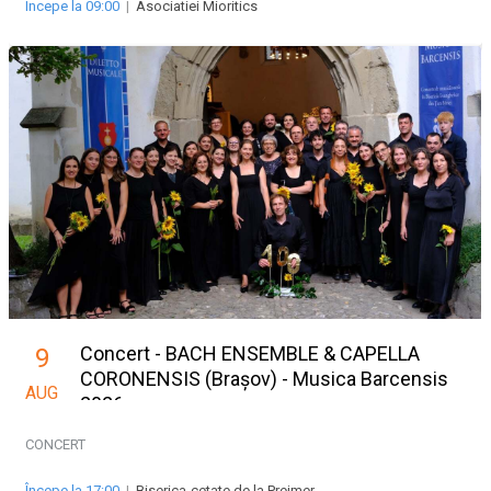
Începe la 09:00
|
Asociatiei Mioritics
Concert - BACH ENSEMBLE & CAPELLA
9
CORONENSIS (Brașov) - Musica Barcensis
AUG
2026
CONCERT
Începe la 17:00
|
Biserica-cetate de la Prejmer