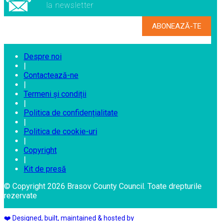
la newsletter
Despre noi
|
Contactează-ne
|
Termeni și condiții
|
Politica de confidențialitate
|
Politica de cookie-uri
|
Copyright
|
Kit de presă
© Copyright 2026 Brasov County Council. Toate drepturile
rezervate
❤️ Designed, built, maintained & hosted by