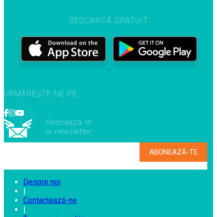
DESCARCĂ GRATUIT
URMĂREȘTE-NE PE
Abonează-te
la newsletter
Despre noi
|
Contactează-ne
|