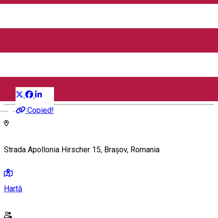
it's only FAIR 1y Anniversary
Edition | Targ de Arta si
Design la Vila Adler
Distribuie
Târg / Piață
English
Copied!
Strada Apollonia Hirscher 15, Brașov, Romania
Hartă