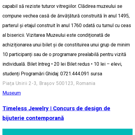
capabil să reziste tuturor vitregiilor. Clădirea muzeului se
compune vechea casă de ănvățătură construită în anul 1495,
parterul și etajul construit în anul 1760 odată cu turnul cu ceas
al bisericii. Vizitarea Muzeului este condiționată de
achiziționarea unui bilet și de constituirea unui grup de minim
10 participanți sau de o programare prealabilă pentru vizită
individuală. Bilet întreg • 20 lei Bilet redus • 10 lei – elevi,
studenți Programări Ghidaj: 0721.444.091 sursa
Piața Unirii 2-3, Brașov 500123, Romania
Museum
Timeless Jewelry | Concurs de design de
bijuterie contemporană