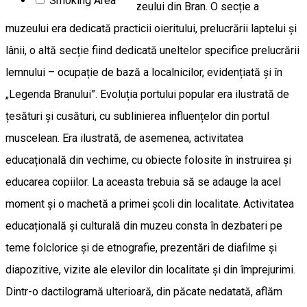
Smoking Area
Titus Hașdeu, directorul muzeului din Bran. O secție a
muzeului era dedicată practicii oieritului, prelucrării laptelui și
lânii, o altă secție fiind dedicată uneltelor specifice prelucrării
lemnului – ocupație de bază a localnicilor, evidențiată și în
„Legenda Branului”. Evoluția portului popular era ilustrată de
țesături și cusături, cu sublinierea influențelor din portul
muscelean. Era ilustrată, de asemenea, activitatea
educațională din vechime, cu obiecte folosite în instruirea și
educarea copiilor. La aceasta trebuia să se adauge la acel
moment și o machetă a primei școli din localitate. Activitatea
educațională și culturală din muzeu consta în dezbateri pe
teme folclorice și de etnografie, prezentări de diafilme și
diapozitive, vizite ale elevilor din localitate și din împrejurimi.
Dintr-o dactilogramă ulterioară, din păcate nedatată, aflăm