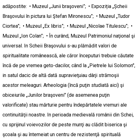
adăpostite: • Muzeul „Junii braşoveni”; • Expoziția „Șcheii
Braşovului în pictura lui Ştefan Mironescu”; • Muzeul „Tudor
Ciortea”; • Muzeul „Ex libris”; • Muzeul „Nicolae Titulescu”; •
Muzeul „Ion Colan”; • În curând, Muzeul Patrimoniul naţional şi
universal. In Scheii Braşovului s-au plămădit valori de
spiritualitate românească, ale căror începuturi trebuie căutate
încă de pe vremea geto-dacilor, când la „Pietrele lui Solomon",
in satul dacic de altă dată supravieţuiau dârji strămoşii
acestor meleaguri. Arheologia (încă puţin studiată aici) şi
obiceiurile „Junilor braşoveni" (de asemenea puţin
valorificate) stau mărturie pentru îndepărtatele vremuri ale
continuităţii noastre. In perioada medievală românii din Schei,
cu sprijinul voievozilor de peste munţi au clădit biserica şi
şcoala şi au întemeiat un centru de rezistenţă spirituală