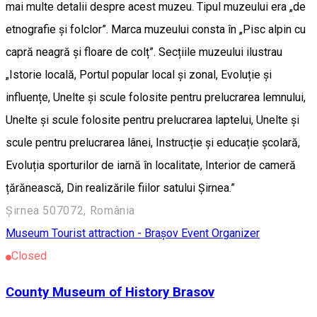
mai multe detalii despre acest muzeu. Tipul muzeului era „de
etnografie și folclor”. Marca muzeului consta în „Pisc alpin cu
capră neagră și floare de colț”. Secțiile muzeului ilustrau
„Istorie locală, Portul popular local și zonal, Evoluție și
influențe, Unelte și scule folosite pentru prelucrarea lemnului,
Unelte și scule folosite pentru prelucrarea laptelui, Unelte și
scule pentru prelucrarea lânei, Instrucție și educație școlară,
Evoluția sporturilor de iarnă în localitate, Interior de cameră
țărănească, Din realizările fiilor satului Șirnea.”
Șirnea 507072, România
Museum
Tourist attraction - Brașov
Event Organizer
Closed
County Museum of History Brasov