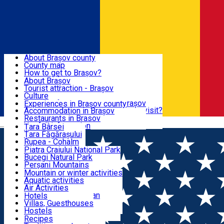
Sign In
Sign Up Free
BRAȘOV COUNTY
About Brașov county
County map
BRAȘOV
How to get to Brașov?
Tourist Information Centers
About Brașov
Tourist Guides
Tourist attraction - Brașov
EXPERIENCES
Brașov Tourism Recommendations
Culture
Historical tourist attractions
Tourist Information Center - Brașov
Experiences in Brașov county
What would a local recommend to visit?
Accommodation in Brașov
DESTINATIONS
Tourism news Brașov
Restaurants in Brasov
Română
Restaurants
Usefull information
Țara Bârsei
Țara Făgărașului
NATURE
Rupea - Cohalm
ECO Destinations
Piatra Craiului National Park
Bucegi Natural Park
ACTIVE TOURISM
Perșani Mountains
Făgăraș Mountains
Mountain or winter activities
Postăvarul Peak
Aquatic activities
ACCOMMODATION
Măgura Codlei
Air Activities
Ciucaș Mountains
Adventure, Equestrian
Hotels
Protected areas
Cycling, Running
Villas, Guesthouses
CULTURAL HERITAGE
Other natural attractions
Other activities
Hostels
Speoturism
Cottages
Recipes