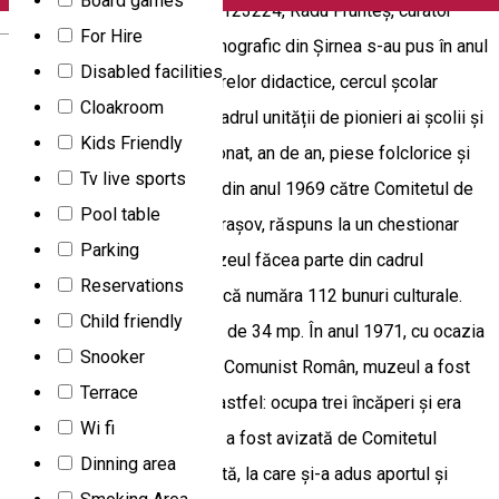
Board games
Programări la telefon: 0740123224, Radu Frunteș, curator
English
For Hire
muzeu. Bazele muzeului etnografic din Șirnea s-au pus în anul
Disabled facilities
1965. Sub coordonarea cadrelor didactice, cercul școlar
Cloakroom
„Căutătorii de comori” din cadrul unității de pionieri ai școlii și
Kids Friendly
cetățenii din sat, au colecționat, an de an, piese folclorice și
Tv live sports
etnografice. Dintr-o adresă din anul 1969 către Comitetul de
Pool table
Cultură și Artă al județului Brașov, răspuns la un chestionar
Parking
standard, putem afla că muzeul făcea parte din cadrul
Reservations
Căminului Cultural Șirnea și că număra 112 bunuri culturale.
Child friendly
Suprafața expozițională era de 34 mp. În anul 1971, cu ocazia
Snooker
semicentenarului Partidului Comunist Român, muzeul a fost
Terrace
reorganizat și se prezenta astfel: ocupa trei încăperi și era
Wi fi
organizat tematic. Tematica a fost avizată de Comitetul
Dinning area
județean pentru cultură și artă, la care și-a adus aportul și