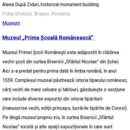
Aleea După Ziduri, historical monument building.
Piața Sfatului, Brașov, Romania
Museum
Muzeul „Prima Școală Românească”
Muzeul Primei Școli Româneşti este adăpostit în clădirea
vechii şcoli din curtea Bisericii „Sfântul Nicolae” din Șchei.
Aici s-a predat pentru prima dată în limba română, în anul
1559. Complexul muzeal păstrează istoria tiparului românesc,
cărţi vechi de mare valoare și tablouri; găzduieşte o secţiune
care include diverse expoziţii din istoria tipăriturii
(manuscrise vechi, ediţii princeps, lucrările tipărite de Coresi).
Pe lângă muzeul propriu-zis, în curtea Bisericii „Sfântul
Nicolae” există și alte spații expoziționale în care sunt