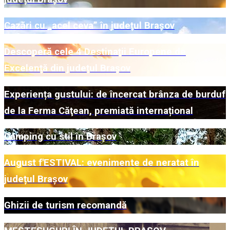
Cazări cu „acel ceva” în județul Brașov
Descoperă cele 4 Destinații Europene de
Excelență din județul Brașov
Experiența gustului: de încercat brânza de burduf
de la Ferma Căţean, premiată internațional
Camping cu stil în Brașov
August f'ESTIVAL: evenimente de neratat în
județul Brașov
Ghizii de turism recomandă