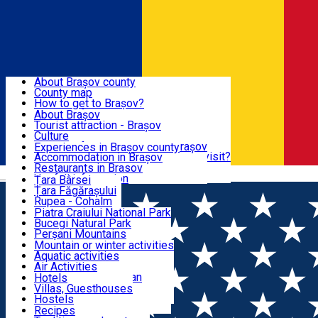
Sign In
Sign Up Free
BRAȘOV COUNTY
About Brașov county
County map
BRAȘOV
How to get to Brașov?
Tourist Information Centers
About Brașov
Tourist Guides
Tourist attraction - Brașov
EXPERIENCES
Brașov Tourism Recommendations
Culture
Historical tourist attractions
Tourist Information Center - Brașov
Experiences in Brașov county
What would a local recommend to visit?
Accommodation in Brașov
DESTINATIONS
Tourism news Brașov
Restaurants in Brasov
Română
Restaurants
Usefull information
Țara Bârsei
Țara Făgărașului
NATURE
Rupea - Cohalm
ECO Destinations
Piatra Craiului National Park
Bucegi Natural Park
ACTIVE TOURISM
Perșani Mountains
Făgăraș Mountains
Mountain or winter activities
Postăvarul Peak
Aquatic activities
ACCOMMODATION
Măgura Codlei
Air Activities
Ciucaș Mountains
Adventure, Equestrian
Hotels
Protected areas
Cycling, Running
Villas, Guesthouses
CULTURAL HERITAGE
Other natural attractions
Other activities
Hostels
Speoturism
Cottages
Recipes