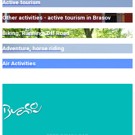
Active tourism
Other activities - active tourism in Brasov
Biking, Running, Off Road
Adventure, horse riding
Air Activities
SEE MORE