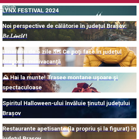
English
LYNX FESTIVAL 2024
Noi perspective de călătorie în județul Brașov:
𝐵𝑒.𝐿𝒾𝓋𝑒𝐼𝓉 !
Itinerariu de 5 zile 🗺 Ce poți face în județul
Brașov în minivacanță
⛰️ Hai la munte! Trasee montane ușoare și
spectaculoase
Spiritul Halloween-ului învăluie ținutul județului
Brașov
Restaurante apetisante (la propriu și la figurat) în
județul Brașov