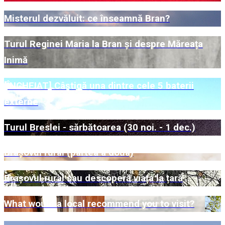
Misterul dezvăluit: ce înseamnă Bran?
Turul Reginei Maria la Bran și despre Măreața
Inimă
[ÎNCHEIAT] Câștigă una dintre cele 5 baterii
externe
Turul Breslei - sărbătoarea (30 noi. - 1 dec.)
Brașovul rural (partea a doua)
Brașovul rural sau descoperă viața la țară
What would a local recommend you to visit?