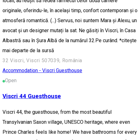
locali, au reușit să redea farmecul celor două camere
originale, oferindu-le, în același timp, confort contemporan și o
atmosferă romantică. (...) Servus, noi suntem Mara și Alexu, un
avocat și un designer mutați la sat. Ne găsiți în Viscri, în Casa
Albastră sau în Șura Albă de la numărul 32.Pe curând. *citește
mai departe de la sursă
32 Viscri, Viscri 507039, România
Accommodation - Viscri
Guesthouse
Open
Viscri 44 Guesthouse
Viscri 44, the guesthouse, from the most beautiful
Transylvanian Saxon village, UNESCO heritage, where even
Prince Charles feels like home! We have bathrooms for every