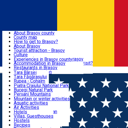
Sign In
Sign Up Free
BRAȘOV COUNTY
About Brașov county
County map
BRAȘOV
How to get to Brașov?
Tourist Information Centers
About Brașov
Tourist Guides
Tourist attraction - Brașov
EXPERIENCES
Brașov Tourism Recommendations
Culture
Historical tourist attractions
Tourist Information Center - Brașov
Experiences in Brașov county
What would a local recommend to visit?
Accommodation in Brașov
DESTINATIONS
Tourism news Brașov
Restaurants in Brasov
Română
Restaurants
Usefull information
Țara Bârsei
Țara Făgărașului
NATURE
Rupea - Cohalm
ECO Destinations
Piatra Craiului National Park
Bucegi Natural Park
ACTIVE TOURISM
Perșani Mountains
Făgăraș Mountains
Mountain or winter activities
Postăvarul Peak
Aquatic activities
ACCOMMODATION
Măgura Codlei
Air Activities
Ciucaș Mountains
Adventure, Equestrian
Hotels
Protected areas
Cycling, Running
Villas, Guesthouses
CULTURAL HERITAGE
Other natural attractions
Other activities
Hostels
Speoturism
Cottages
Recipes