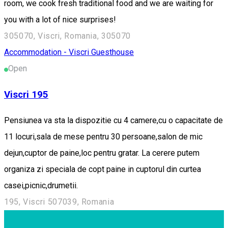
room, we cook fresh traditional food and we are waiting for
you with a lot of nice surprises!
305070, Viscri, Romania, 305070
Accommodation - Viscri
Guesthouse
Open
Viscri 195
Pensiunea va sta la dispozitie cu 4 camere,cu o capacitate de
11 locuri,sala de mese pentru 30 persoane,salon de mic
dejun,cuptor de paine,loc pentru gratar. La cerere putem
organiza zi speciala de copt paine in cuptorul din curtea
casei,picnic,drumetii.
195, Viscri 507039, Romania