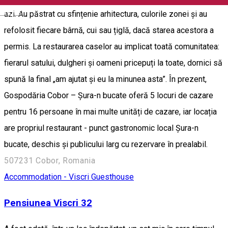
English
azi. Au păstrat cu sfințenie arhitectura, culorile zonei și au
refolosit fiecare bârnă, cui sau țiglă, dacă starea acestora a
permis. La restaurarea caselor au implicat toată comunitatea:
fierarul satului, dulgheri și oameni pricepuți la toate, dornici să
spună la final „am ajutat și eu la minunea asta”. În prezent,
Gospodăria Cobor – Șura-n bucate oferă 5 locuri de cazare
pentru 16 persoane în mai multe unități de cazare, iar locația
are propriul restaurant - punct gastronomic local Șura-n
bucate, deschis și publicului larg cu rezervare în prealabil.
507231 Cobor, Romania
Accommodation - Viscri
Guesthouse
Pensiunea Viscri 32