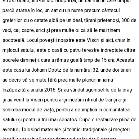
A fost odată, într-un loc îndepărtat, un sat mic în care timpul
parcă stătea în loc, un sat cu un nume precum cântecul
greierilor, cu o cetate albă pe un deal, țărani prietenoși, 300 de
vaci, cai, capre, arici și prea multe oi ca să le mai ținem
socoteală. Locul poveștii noastre este Viscri și aici, chiar în
mijlocul satului, este o casă cu patru ferestre îndreptate către
soarele dimineții, care a rămas goală timp de 15 ani. Aceasta
este casa lui Johann Dootz de la numărul 32, unde doi tineri
au decis să se mute fără prea multe planuri în iarna
înzăpezită a anului 2016. Și-au vândut agoniselile de la oraș
și au venit la Viscri pentru a-și încetini ritmul de trai și a-și
schimba modul de viață, pentru a se implica în comunitatea
satului și pentru a trăi mai sănătos. După o restaurare plină de
aventuri, folosind materiale și tehnici tradiționale și meșteri