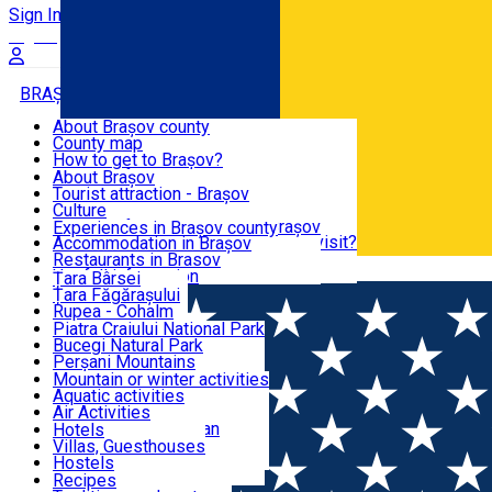
Sign In
Sign Up Free
BRAȘOV COUNTY
About Brașov county
County map
BRAȘOV
How to get to Brașov?
Tourist Information Centers
About Brașov
Tourist Guides
Tourist attraction - Brașov
EXPERIENCES
Brașov Tourism Recommendations
Culture
Historical tourist attractions
Tourist Information Center - Brașov
Experiences in Brașov county
What would a local recommend to visit?
Accommodation in Brașov
DESTINATIONS
Tourism news Brașov
Restaurants in Brasov
Română
Restaurants
Usefull information
Țara Bârsei
Țara Făgărașului
NATURE
Rupea - Cohalm
ECO Destinations
Piatra Craiului National Park
Bucegi Natural Park
ACTIVE TOURISM
Perșani Mountains
Făgăraș Mountains
Mountain or winter activities
Postăvarul Peak
Aquatic activities
ACCOMMODATION
Măgura Codlei
Air Activities
Ciucaș Mountains
Adventure, Equestrian
Hotels
Protected areas
Cycling, Running
Villas, Guesthouses
CULTURAL HERITAGE
Other natural attractions
Other activities
Hostels
Speoturism
Cottages
Recipes