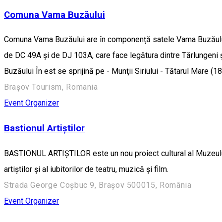
Comuna Vama Buzăului
Comuna Vama Buzăului are în componență satele Vama Buzăului (re
de DC 49A și de DJ 103A, care face legătura dintre Tărlungeni ș
Buzăului În est se sprijină pe - Munţii Siriului - Tătarul Mare 
Brașov Tourism, Romania
Event Organizer
Bastionul Artiștilor
BASTIONUL ARTIȘTILOR este un nou proiect cultural al Muzeului J
artiștilor și al iubitorilor de teatru, muzică și film.
Strada George Coșbuc 9, Brașov 500015, România
Event Organizer