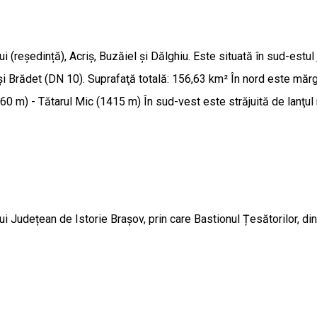
ședință), Acriș, Buzăiel și Dălghiu. Este situată în sud-estul ju
i Brădet (DN 10). Suprafaţă totală: 156,63 km² În nord este mărg
(1860 m) - Tătarul Mic (1415 m) În sud-vest este străjuită de lanţ
udețean de Istorie Brașov, prin care Bastionul Țesătorilor, din 