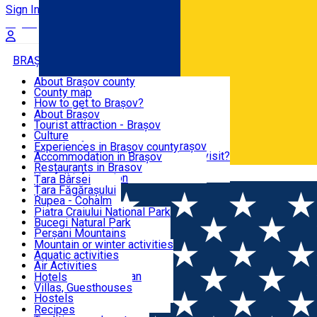
Sign In
Sign Up Free
BRAȘOV COUNTY
About Brașov county
County map
BRAȘOV
How to get to Brașov?
Tourist Information Centers
About Brașov
Tourist Guides
Tourist attraction - Brașov
EXPERIENCES
Brașov Tourism Recommendations
Culture
Historical tourist attractions
Tourist Information Center - Brașov
Experiences in Brașov county
What would a local recommend to visit?
Accommodation in Brașov
DESTINATIONS
Tourism news Brașov
Restaurants in Brasov
Română
Restaurants
Usefull information
Țara Bârsei
Țara Făgărașului
NATURE
Rupea - Cohalm
ECO Destinations
Piatra Craiului National Park
Bucegi Natural Park
ACTIVE TOURISM
Perșani Mountains
Făgăraș Mountains
Mountain or winter activities
Postăvarul Peak
Aquatic activities
ACCOMMODATION
Măgura Codlei
Air Activities
Ciucaș Mountains
Adventure, Equestrian
Hotels
Protected areas
Cycling, Running
Villas, Guesthouses
CULTURAL HERITAGE
Other natural attractions
Other activities
Hostels
Speoturism
Cottages
Recipes