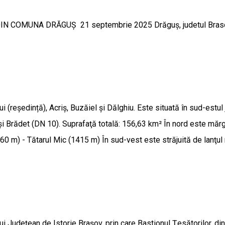
 COMUNA DRĂGUȘ 21 septembrie 2025 Drăguș, judetul Bras
ședință), Acriș, Buzăiel și Dălghiu. Este situată în sud-estul ju
i Brădet (DN 10). Suprafaţă totală: 156,63 km² În nord este mărg
(1860 m) - Tătarul Mic (1415 m) În sud-vest este străjuită de lanţ
udețean de Istorie Brașov, prin care Bastionul Țesătorilor, din 