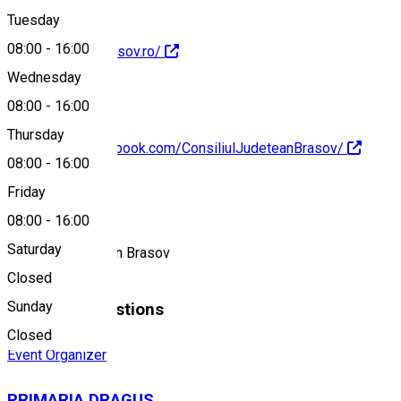
Tuesday
08:00
-
16:00
https://site.judbrasov.ro/
Wednesday
08:00
-
16:00
Thursday
https://www.facebook.com/ConsiliulJudeteanBrasov/
08:00
-
16:00
About
Friday
08:00
-
16:00
Saturday
Consiliul Judetean Brasov
Closed
Sunday
Similar Suggestions
Closed
Event Organizer
PRIMARIA DRAGUS