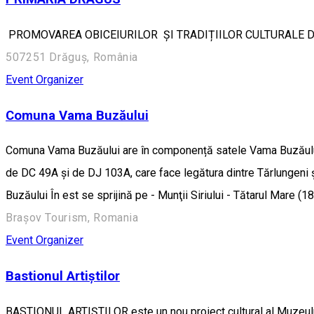
PROMOVAREA OBICEIURILOR ȘI TRADIȚIILOR CULTURALE DIN
507251 Drăguș, România
Event Organizer
Comuna Vama Buzăului
Comuna Vama Buzăului are în componență satele Vama Buzăului (re
de DC 49A și de DJ 103A, care face legătura dintre Tărlungeni ș
Buzăului În est se sprijină pe - Munţii Siriului - Tătarul Mare 
Brașov Tourism, Romania
Event Organizer
Bastionul Artiștilor
BASTIONUL ARTIȘTILOR este un nou proiect cultural al Muzeului J