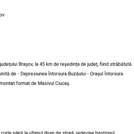
ov
dețului Brașov, la 45 km de reședința de județ, fiind străbătută
inită de - Depresiunea Întorsura Buzăului - Oraşul Întorsura
ul montan format de Masivul Ciucaş.
curte până la ultimul drum de strajă, redevine bastionul