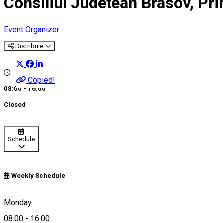
Consiliul Judetean Brasov, Pri
Event Organizer
Distribuie
Copied!
08:00 - 16:00
Closed
Schedule
Weekly Schedule
0268 410777
Monday
08:00
-
16:00