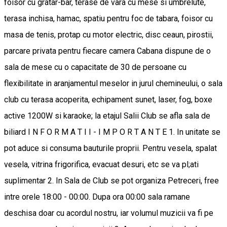
foisor cu gratar-bar, terase de vara cu mese si umbrelute,
terasa inchisa, hamac, spatiu pentru foc de tabara, foisor cu
masa de tenis, protap cu motor electric, disc ceaun, pirostii,
parcare privata pentru fiecare camera Cabana dispune de o
sala de mese cu o capacitate de 30 de persoane cu
flexibilitate in aranjamentul meselor in jurul chemineului, o sala
club cu terasa acoperita, echipament sunet, laser, fog, boxe
active 1200W si karaoke; la etajul Salii Club se afla sala de
biliard I N F O R M A T I I - I M P O R T A N T E 1. In unitate se
pot aduce si consuma bauturile proprii. Pentru vesela, spalat
vesela, vitrina frigorifica, evacuat desuri, etc se va pl;ati
suplimentar 2. In Sala de Club se pot organiza Petreceri, free
intre orele 18:00 - 00:00. Dupa ora 00:00 sala ramane
deschisa doar cu acordul nostru, iar volumul muzicii va fi pe