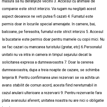
masura sa nu deranjeze vecinii 3. Accesul cu animale de
companie este strict interzis. Va rugam nu neglijati acest
aspect deoarece ne veti putea fi cazati 4. Fumatul este
permis doar in locurile special amenajate. In camere, bai,
balcoane, pe fereastra, fumatul este strict interzis 5. Accesul
la bucatarie este permis doar pentru mamele cu copii mici. Nu
se fac cazari cu mancarea turistului (gratar, etc) 6.Personalul
unitatii nu va intra in camera in timpul sejurului decat la
solicitarea expresa a dumneavoastra 7. Doar la cererea
dumneavoastra, dupa a treia noapte de cazare, se schimba
lenjeria 8. Pentru confirmarea unei rezervari se va achita un
avans stabilit de comun acord, acesta fiind nereturnabil in
cazul anularii ulterioare a rezervarii 9. Pentru rezervarile fara
plata avansului aferent, unitatea noastra nu are nici o obligatie