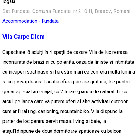
legala.
Sat Fundata, Comuna Fundata, nr.210 H, Brasov, Romania, 507070
Accommodation - Fundata
Vila Carpe Diem
Capacitate: 8 adulți în 4 spații de cazare Vila de lux retrasa
inconjurata de brazi si cu poienita, oaza de liniste si intimitate
cu incaperi spatioase si ferestre mari ce confera multa lumina
si un peisaj de vis. Locatia ofera parcare gratuita, loc pentru
gratar special amenajat, cu 2 terase,panou de catarat, tir cu
arcul, pe langa care va putem oferi si alte activitati outdoor
cum ar fi rafting, canioning, mountainbike. Vila dispune la
parter de loc pentru servit masa, living si baie, la
etajul1dispune de doua dormitoare spatioase cu balcon