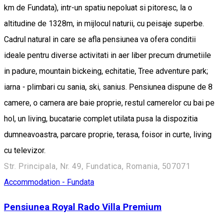
km de Fundata), intr-un spatiu nepoluat si pitoresc, la o
altitudine de 1328m, in mijlocul naturii, cu peisaje superbe.
Cadrul natural in care se afla pensiunea va ofera conditii
ideale pentru diverse activitati in aer liber precum drumetiile
in padure, mountain bickeing, echitatie, Tree adventure park;
iarna - plimbari cu sania, ski, sanius. Pensiunea dispune de 8
camere, o camera are baie proprie, restul camerelor cu bai pe
hol, un living, bucatarie complet utilata pusa la dispozitia
dumneavoastra, parcare proprie, terasa, foisor in curte, living
cu televizor.
Str. Principala, Nr. 49, Fundatica, Romania, 507071
Accommodation - Fundata
Pensiunea Royal Rado Villa Premium