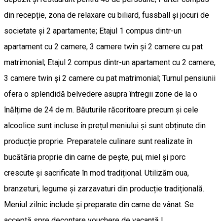
din recepție, zona de relaxare cu biliard, fussball și jocuri de
societate și 2 apartamente; Etajul 1 compus dintr-un
apartament cu 2 camere, 3 camere twin și 2 camere cu pat
matrimonial; Etajul 2 compus dintr-un apartament cu 2 camere,
3 camere twin și 2 camere cu pat matrimonial; Turnul pensiunii
ofera o splendidă belvedere asupra întregii zone de la o
înălțime de 24 de m. Băuturile răcoritoare precum și cele
alcoolice sunt incluse în prețul meniului și sunt obținute din
producție proprie. Preparatele culinare sunt realizate în
bucătăria proprie din carne de pește, pui, miel și porc
crescute și sacrificate în mod tradițional. Utilizăm oua,
branzeturi, legume și zarzavaturi din producție tradițională.
Meniul zilnic include și preparate din carne de vânat. Se
acceptă spre decontare vouchere de vacanță !