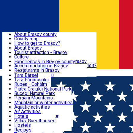
Sign In
Sign Up Free
BRAȘOV COUNTY
About Brașov county
County map
BRAȘOV
How to get to Brașov?
Tourist Information Centers
About Brașov
Tourist Guides
Tourist attraction - Brașov
EXPERIENCES
Brașov Tourism Recommendations
Culture
Historical tourist attractions
Tourist Information Center - Brașov
Experiences in Brașov county
What would a local recommend to visit?
Accommodation in Brașov
DESTINATIONS
Tourism news Brașov
Restaurants in Brasov
Română
Restaurants
Usefull information
Țara Bârsei
Țara Făgărașului
NATURE
Rupea - Cohalm
ECO Destinations
Piatra Craiului National Park
Bucegi Natural Park
ACTIVE TOURISM
Perșani Mountains
Făgăraș Mountains
Mountain or winter activities
Postăvarul Peak
Aquatic activities
ACCOMMODATION
Măgura Codlei
Air Activities
Ciucaș Mountains
Adventure, Equestrian
Hotels
Protected areas
Cycling, Running
Villas, Guesthouses
CULTURAL HERITAGE
Other natural attractions
Other activities
Hostels
Speoturism
Cottages
Recipes