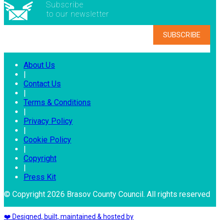
Subscribe
to our newsletter
About Us
|
Contact Us
|
Terms & Conditions
|
Privacy Policy
|
Cookie Policy
|
Copyright
|
Press Kit
© Copyright 2026 Brasov County Council. All rights reserved
❤️ Designed, built, maintained & hosted by