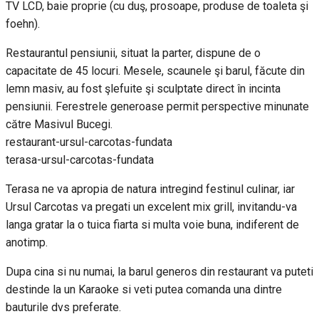
TV LCD, baie proprie (cu duş, prosoape, produse de toaleta şi
foehn).
Restaurantul pensiunii, situat la parter, dispune de o
capacitate de 45 locuri. Mesele, scaunele şi barul, făcute din
lemn masiv, au fost şlefuite şi sculptate direct în incinta
pensiunii. Ferestrele generoase permit perspective minunate
către Masivul Bucegi.
restaurant-ursul-carcotas-fundata
terasa-ursul-carcotas-fundata
Terasa ne va apropia de natura intregind festinul culinar, iar
Ursul Carcotas va pregati un excelent mix grill, invitandu-va
langa gratar la o tuica fiarta si multa voie buna, indiferent de
anotimp.
Dupa cina si nu numai, la barul generos din restaurant va puteti
destinde la un Karaoke si veti putea comanda una dintre
bauturile dvs preferate.