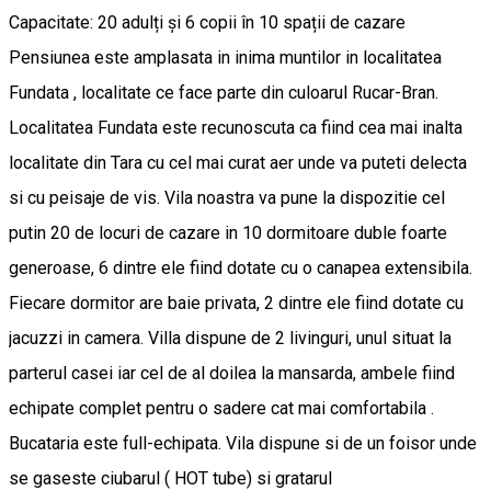
Capacitate: 20 adulți și 6 copii în 10 spații de cazare
Pensiunea este amplasata in inima muntilor in localitatea
Fundata , localitate ce face parte din culoarul Rucar-Bran.
Localitatea Fundata este recunoscuta ca fiind cea mai inalta
localitate din Tara cu cel mai curat aer unde va puteti delecta
si cu peisaje de vis. Vila noastra va pune la dispozitie cel
putin 20 de locuri de cazare in 10 dormitoare duble foarte
generoase, 6 dintre ele fiind dotate cu o canapea extensibila.
Fiecare dormitor are baie privata, 2 dintre ele fiind dotate cu
jacuzzi in camera. Villa dispune de 2 livinguri, unul situat la
parterul casei iar cel de al doilea la mansarda, ambele fiind
echipate complet pentru o sadere cat mai comfortabila .
Bucataria este full-echipata. Vila dispune si de un foisor unde
se gaseste ciubarul ( HOT tube) si gratarul