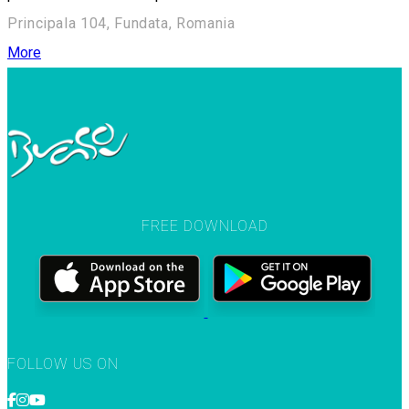
Principala 104, Fundata, Romania
More
FREE DOWNLOAD
FOLLOW US ON