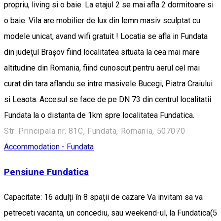
propriu, living si o baie. La etajul 2 se mai afla 2 dormitoare si
o baie. Vila are mobilier de lux din lemn masiv sculptat cu
modele unicat, avand wifi gratuit ! Locatia se afla in Fundata
din județul Brașov fiind localitatea situata la cea mai mare
altitudine din Romania, fiind cunoscut pentru aerul cel mai
curat din tara aflandu se intre masivele Bucegi, Piatra Craiului
si Leaota. Accesul se face de pe DN 73 din centrul localitatii
Fundata la o distanta de 1km spre localitatea Fundatica.
Str. Principala nr. 81C, Fundata, Romania, 507070
Accommodation - Fundata
Pensiune Fundatica
Capacitate: 16 adulți în 8 spații de cazare Va invitam sa va
petreceti vacanta, un concediu, sau weekend-ul, la Fundatica(5