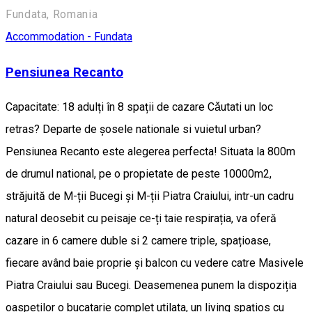
Fundata, Romania
Accommodation - Fundata
Pensiunea Recanto
Capacitate: 18 adulți în 8 spații de cazare Cǎutati un loc
retras? Departe de șosele nationale si vuietul urban?
Pensiunea Recanto este alegerea perfecta! Situata la 800m
de drumul national, pe o propietate de peste 10000m2,
străjuită de M-ții Bucegi și M-ții Piatra Craiului, intr-un cadru
natural deosebit cu peisaje ce-ți taie respirația, va oferă
cazare in 6 camere duble si 2 camere triple, spațioase,
fiecare având baie proprie și balcon cu vedere catre Masivele
Piatra Craiului sau Bucegi. Deasemenea punem la dispoziția
oaspeților o bucatarie complet utilata, un living spațios cu