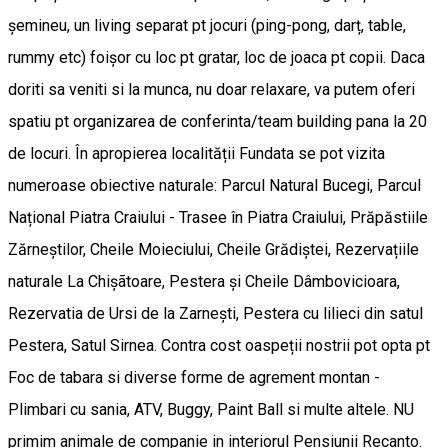
șemineu, un living separat pt jocuri (ping-pong, darț, table,
rummy etc) foișor cu loc pt gratar, loc de joaca pt copii. Daca
doriti sa veniti si la munca, nu doar relaxare, va putem oferi
spatiu pt organizarea de conferinta/team building pana la 20
de locuri. În apropierea localității Fundata se pot vizita
numeroase obiective naturale: Parcul Natural Bucegi, Parcul
Național Piatra Craiului - Trasee în Piatra Craiului, Prăpăstiile
Zărneștilor, Cheile Moieciului, Cheile Grădiștei, Rezervațiile
naturale La Chișãtoare, Pestera și Cheile Dâmbovicioara,
Rezervatia de Ursi de la Zarnești, Pestera cu lilieci din satul
Pestera, Satul Sirnea. Contra cost oaspeții nostrii pot opta pt
Foc de tabara si diverse forme de agrement montan -
Plimbari cu sania, ATV, Buggy, Paint Ball si multe altele. NU
primim animale de companie in interiorul Pensiunii Recanto.