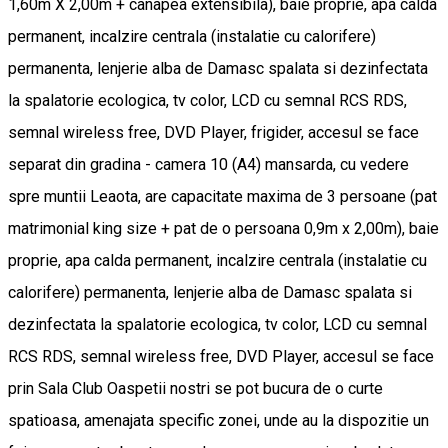
1,60m X 2,00m + canapea extensibila), baie proprie, apa calda
permanent, incalzire centrala (instalatie cu calorifere)
permanenta, lenjerie alba de Damasc spalata si dezinfectata
la spalatorie ecologica, tv color, LCD cu semnal RCS RDS,
semnal wireless free, DVD Player, frigider, accesul se face
separat din gradina - camera 10 (A4) mansarda, cu vedere
spre muntii Leaota, are capacitate maxima de 3 persoane (pat
matrimonial king size + pat de o persoana 0,9m x 2,00m), baie
proprie, apa calda permanent, incalzire centrala (instalatie cu
calorifere) permanenta, lenjerie alba de Damasc spalata si
dezinfectata la spalatorie ecologica, tv color, LCD cu semnal
RCS RDS, semnal wireless free, DVD Player, accesul se face
prin Sala Club Oaspetii nostri se pot bucura de o curte
spatioasa, amenajata specific zonei, unde au la dispozitie un