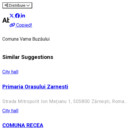
Distribuie
About
Copied!
Comuna Vama Buzăului
Similar Suggestions
City hall
Primaria Orasului Zarnesti
Strada Mitropolit Ion Mețianu 1, 505800 Zărnești, Romania
City hall
COMUNA RECEA