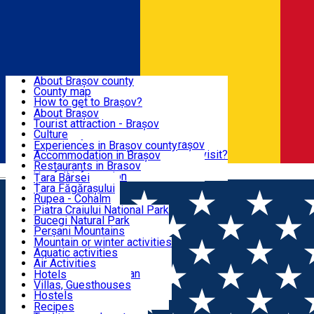
Sign In
Sign Up Free
BRAȘOV COUNTY
About Brașov county
County map
BRAȘOV
How to get to Brașov?
Tourist Information Centers
About Brașov
Tourist Guides
Tourist attraction - Brașov
EXPERIENCES
Brașov Tourism Recommendations
Culture
Historical tourist attractions
Tourist Information Center - Brașov
Experiences in Brașov county
What would a local recommend to visit?
Accommodation in Brașov
DESTINATIONS
Tourism news Brașov
Restaurants in Brasov
Română
Restaurants
Usefull information
Țara Bârsei
Țara Făgărașului
NATURE
Rupea - Cohalm
ECO Destinations
Piatra Craiului National Park
Bucegi Natural Park
ACTIVE TOURISM
Perșani Mountains
Făgăraș Mountains
Mountain or winter activities
Postăvarul Peak
Aquatic activities
ACCOMMODATION
Măgura Codlei
Air Activities
Ciucaș Mountains
Adventure, Equestrian
Hotels
Protected areas
Cycling, Running
Villas, Guesthouses
CULTURAL HERITAGE
Other natural attractions
Other activities
Hostels
Speoturism
Cottages
Recipes