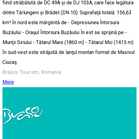
fiind străbătută de DC 49A și de DJ 103A, care face legătura
dintre Tărlungeni și Brădet (DN 10). Suprafaţă totală: 156,63
km² În nord este mărginită de - Depresiunea Întorsura
Buzăului - Oraşul Întorsura Buzăului În est se sprijină pe -
Munţii Siriului - Tătarul Mare (1860 m) - Tătarul Mic (1415 m)
În sud-vest este străjuită de lanţul montan format de Masivul
Ciucaş.
Brașov Tourism, Romania
More