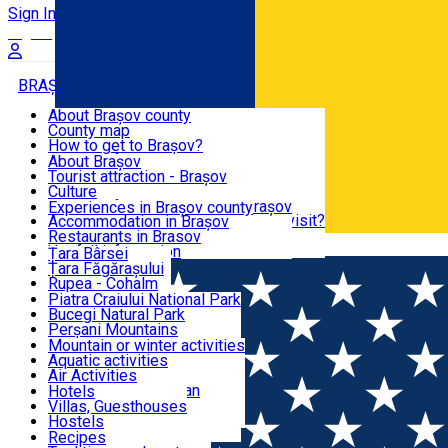
Sign In
Sign Up Free
BRAȘOV COUNTY
About Brașov county
County map
BRAȘOV
How to get to Brașov?
Tourist Information Centers
About Brașov
Tourist Guides
Tourist attraction - Brașov
EXPERIENCES
Brașov Tourism Recommendations
Culture
Historical tourist attractions
Tourist Information Center - Brașov
Experiences in Brașov county
What would a local recommend to visit?
Accommodation in Brașov
DESTINATIONS
Tourism news Brașov
Restaurants in Brasov
Română
Restaurants
Usefull information
Țara Bârsei
Țara Făgărașului
NATURE
Rupea - Cohalm
ECO Destinations
Piatra Craiului National Park
Bucegi Natural Park
ACTIVE TOURISM
Perșani Mountains
Făgăraș Mountains
Mountain or winter activities
Postăvarul Peak
Aquatic activities
ACCOMMODATION
Măgura Codlei
Air Activities
Ciucaș Mountains
Adventure, Equestrian
Hotels
Protected areas
Cycling, Running
Villas, Guesthouses
CULTURAL HERITAGE
Other natural attractions
Other activities
Hostels
Speoturism
Cottages
Recipes