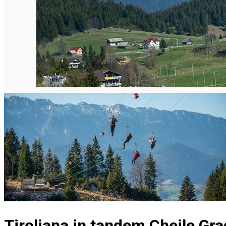
English
Tiroliana in tandem Cheile Gra