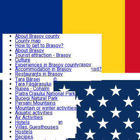
Sign In
Sign Up Free
BRAȘOV COUNTY
About Brașov county
County map
BRAȘOV
How to get to Brașov?
Tourist Information Centers
About Brașov
Tourist Guides
Tourist attraction - Brașov
EXPERIENCES
Brașov Tourism Recommendations
Culture
Historical tourist attractions
Tourist Information Center - Brașov
Experiences in Brașov county
What would a local recommend to visit?
Accommodation in Brașov
DESTINATIONS
Tourism news Brașov
Restaurants in Brasov
Română
Restaurants
Usefull information
Țara Bârsei
Țara Făgărașului
NATURE
Rupea - Cohalm
ECO Destinations
Piatra Craiului National Park
Bucegi Natural Park
ACTIVE TOURISM
Perșani Mountains
Făgăraș Mountains
Mountain or winter activities
Postăvarul Peak
Aquatic activities
ACCOMMODATION
Măgura Codlei
Air Activities
Ciucaș Mountains
Adventure, Equestrian
Hotels
Protected areas
Cycling, Running
Villas, Guesthouses
CULTURAL HERITAGE
Other natural attractions
Other activities
Hostels
Speoturism
Cottages
Recipes