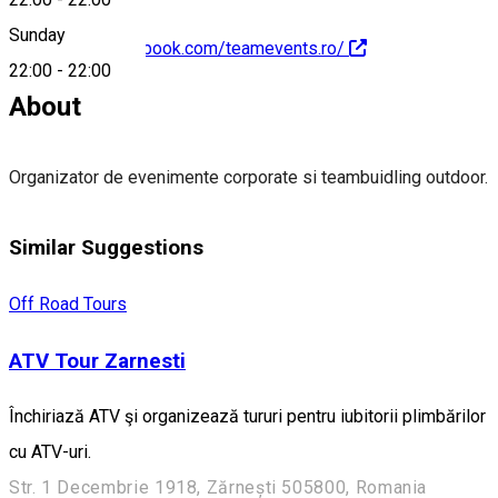
Sunday
https://www.facebook.com/teamevents.ro/
22:00
-
22:00
About
Organizator de evenimente corporate si teambuidling outdoor.
Similar Suggestions
Off Road Tours
ATV Tour Zarnesti
Închiriază ATV şi organizează tururi pentru iubitorii plimbărilor
cu ATV-uri.
Str. 1 Decembrie 1918, Zărnești 505800, Romania