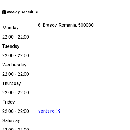
Weekly Schedule
Str. Muresenilor 28, Brasov, Romania, 500030
Monday
22:00
-
22:00
Tuesday
Map
22:00
-
22:00
Wednesday
22:00
-
22:00
0745747575
Thursday
22:00
-
22:00
Friday
http://www.teamevents.ro
22:00
-
22:00
Saturday
22:00
-
22:00