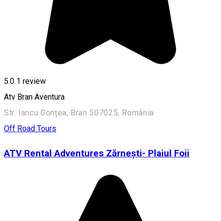
5.0
1 review
Atv Bran Aventura
Str. Iancu Gonțea, Bran 507025, România
Off Road Tours
ATV Rental Adventures Zărnești- Plaiul Foii