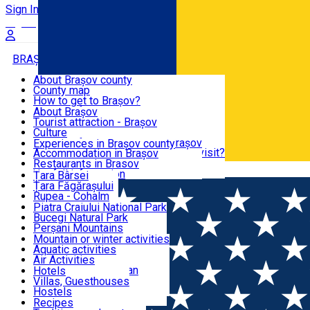
Sign In
Sign Up Free
BRAȘOV COUNTY
About Brașov county
County map
BRAȘOV
How to get to Brașov?
Tourist Information Centers
About Brașov
Tourist Guides
Tourist attraction - Brașov
EXPERIENCES
Brașov Tourism Recommendations
Culture
Historical tourist attractions
Tourist Information Center - Brașov
Experiences in Brașov county
What would a local recommend to visit?
Accommodation in Brașov
DESTINATIONS
Tourism news Brașov
Restaurants in Brasov
Română
Restaurants
Usefull information
Țara Bârsei
Țara Făgărașului
NATURE
Rupea - Cohalm
ECO Destinations
Piatra Craiului National Park
Bucegi Natural Park
ACTIVE TOURISM
Perșani Mountains
Făgăraș Mountains
Mountain or winter activities
Postăvarul Peak
Aquatic activities
ACCOMMODATION
Măgura Codlei
Air Activities
Ciucaș Mountains
Adventure, Equestrian
Hotels
Protected areas
Cycling, Running
Villas, Guesthouses
CULTURAL HERITAGE
Other natural attractions
Other activities
Hostels
Speoturism
Cottages
Recipes