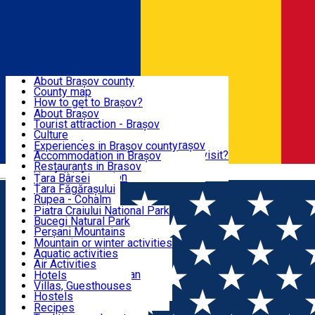
Sign In
Sign Up Free
BRAȘOV COUNTY
About Brașov county
County map
BRAȘOV
How to get to Brașov?
Tourist Information Centers
About Brașov
Tourist Guides
Tourist attraction - Brașov
EXPERIENCES
Brașov Tourism Recommendations
Culture
Historical tourist attractions
Tourist Information Center - Brașov
Experiences in Brașov county
What would a local recommend to visit?
Accommodation in Brașov
DESTINATIONS
Tourism news Brașov
Restaurants in Brasov
Română
Restaurants
Usefull information
Țara Bârsei
Țara Făgărașului
NATURE
Rupea - Cohalm
ECO Destinations
Piatra Craiului National Park
Bucegi Natural Park
ACTIVE TOURISM
Perșani Mountains
Făgăraș Mountains
Mountain or winter activities
Postăvarul Peak
Aquatic activities
ACCOMMODATION
Măgura Codlei
Air Activities
Ciucaș Mountains
Adventure, Equestrian
Hotels
Protected areas
Cycling, Running
Villas, Guesthouses
CULTURAL HERITAGE
Other natural attractions
Other activities
Hostels
Speoturism
Cottages
Recipes