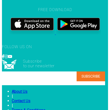
FREE DOWNLOAD
FOLLOW US ON
Subscribe
to our newsletter
About Us
|
Contact Us
|