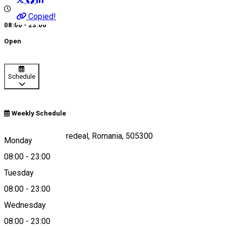
Copied!
08:00 - 23:00
Open
Schedule
Weekly Schedule
Teleferic, Nr.13, Predeal, Romania, 505300
Monday
08:00
-
23:00
Tuesday
Map
08:00
-
23:00
Wednesday
08:00
-
23:00