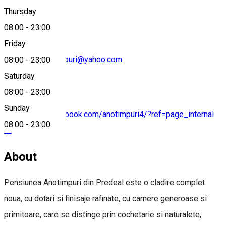
+40 728 941 742
Thursday
08:00
-
23:00
Friday
pensiuneaanotimpuri@yahoo.com
08:00
-
23:00
Saturday
08:00
-
23:00
Sunday
https://www.facebook.com/anotimpuri4/?ref=page_internal
08:00
-
23:00
About
Pensiunea Anotimpuri din Predeal este o cladire complet
noua, cu dotari si finisaje rafinate, cu camere generoase si
primitoare, care se distinge prin cochetarie si naturalete,