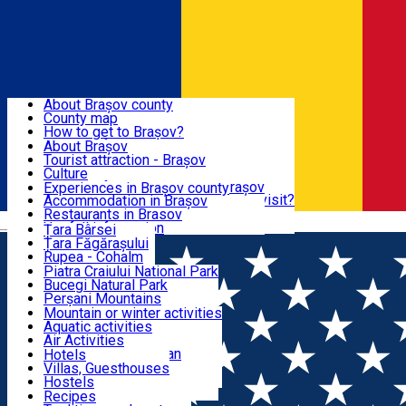
Sign In
Sign Up Free
BRAȘOV COUNTY
About Brașov county
County map
BRAȘOV
How to get to Brașov?
Tourist Information Centers
About Brașov
Tourist Guides
Tourist attraction - Brașov
EXPERIENCES
Brașov Tourism Recommendations
Culture
Historical tourist attractions
Tourist Information Center - Brașov
Experiences in Brașov county
What would a local recommend to visit?
Accommodation in Brașov
DESTINATIONS
Tourism news Brașov
Restaurants in Brasov
Română
Restaurants
Usefull information
Țara Bârsei
Țara Făgărașului
NATURE
Rupea - Cohalm
ECO Destinations
Piatra Craiului National Park
Bucegi Natural Park
ACTIVE TOURISM
Perșani Mountains
Făgăraș Mountains
Mountain or winter activities
Postăvarul Peak
Aquatic activities
ACCOMMODATION
Măgura Codlei
Air Activities
Ciucaș Mountains
Adventure, Equestrian
Hotels
Protected areas
Cycling, Running
Villas, Guesthouses
CULTURAL HERITAGE
Other natural attractions
Other activities
Hostels
Speoturism
Cottages
Recipes