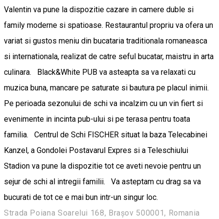
Valentin va pune la dispozitie cazare in camere duble si
family moderne si spatioase. Restaurantul propriu va ofera un
variat si gustos meniu din bucataria traditionala romaneasca
si internationala, realizat de catre seful bucatar, maistru in arta
culinara. Black&White PUB va asteapta sa va relaxati cu
muzica buna, mancare pe saturate si bautura pe placul inimii.
Pe perioada sezonului de schi va incalzim cu un vin fiert si
evenimente in incinta pub-ului si pe terasa pentru toata
familia. Centrul de Schi FISCHER situat la baza Telecabinei
Kanzel, a Gondolei Postavarul Expres si a Teleschiului
Stadion va pune la dispozitie tot ce aveti nevoie pentru un
sejur de schi al intregii familii. Va asteptam cu drag sa va
bucurati de tot ce e mai bun intr-un singur loc.
Strada Poiana Soarelui 168, Brașov 500001, Romania