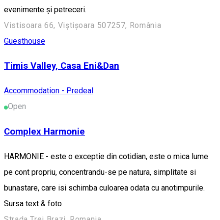
evenimente și petreceri.
Vistisoara 66, Viștișoara 507257, România
Guesthouse
Timis Valley, Casa Eni&Dan
Accommodation - Predeal
Open
Complex Harmonie
HARMONIE - este o exceptie din cotidian, este o mica lume
pe cont propriu, concentrandu-se pe natura, simplitate si
bunastare, care isi schimba culoarea odata cu anotimpurile.
Sursa text & foto
Strada Trei Brazi, Romania