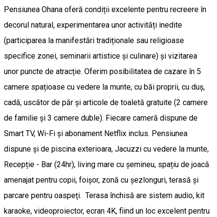
Pensiunea Ohana oferă condiții excelente pentru recreere în
decorul natural, experimentarea unor activități inedite
(participarea la manifestări tradiționale sau religioase
specifice zonei, seminarii artistice și culinare) și vizitarea
unor puncte de atracție. Oferim posibilitatea de cazare în 5
camere spațioase cu vedere la munte, cu băi proprii, cu duș,
cadă, uscător de păr și articole de toaletă gratuite (2 camere
de familie și 3 camere duble). Fiecare cameră dispune de
Smart TV, Wi-Fi și abonament Netflix inclus. Pensiunea
dispune și de piscina exterioara, Jacuzzi cu vedere la munte,
Recepție - Bar (24hr), living mare cu șemineu, spațiu de joacă
amenajat pentru copii, foișor, zonă cu șezlonguri, terasă și
parcare pentru oaspeți. Terasa închisă are sistem audio, kit
karaoke, videoproiector, ecran 4K, fiind un loc excelent pentru