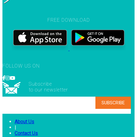
FREE DOWNLOAD
FOLLOW US ON
Subscribe
to our newsletter
About Us
|
Contact Us