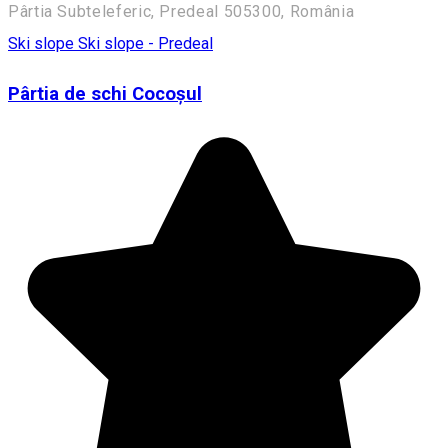
Pârtia Subteleferic, Predeal 505300, România
Ski slope
Ski slope - Predeal
Pârtia de schi Cocoșul