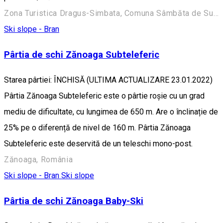
Zona Turistica Dragus-Simbata, Comuna Sâmbăta de Sus 507251, Romania
Ski slope - Bran
Pârtia de schi Zănoaga Subteleferic
Starea pârtiei: ÎNCHISĂ (ULTIMA ACTUALIZARE 23.01.2022)
Pârtia Zănoaga Subteleferic este o pârtie roșie cu un grad
mediu de dificultate, cu lungimea de 650 m. Are o înclinație de
25% pe o diferență de nivel de 160 m. Pârtia Zănoaga
Subteleferic este deservită de un teleschi mono-post.
Zănoaga, România
Ski slope - Bran
Ski slope
Pârtia de schi Zănoaga Baby-Ski