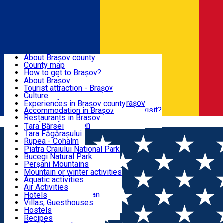
Sign In
Sign Up Free
BRAȘOV COUNTY
About Brașov county
County map
BRAȘOV
How to get to Brașov?
Tourist Information Centers
About Brașov
Tourist Guides
Tourist attraction - Brașov
EXPERIENCES
Brașov Tourism Recommendations
Culture
Historical tourist attractions
Tourist Information Center - Brașov
Experiences in Brașov county
What would a local recommend to visit?
Accommodation in Brașov
DESTINATIONS
Tourism news Brașov
Restaurants in Brasov
Română
Restaurants
Usefull information
Țara Bârsei
Țara Făgărașului
NATURE
Rupea - Cohalm
ECO Destinations
Piatra Craiului National Park
Bucegi Natural Park
ACTIVE TOURISM
Perșani Mountains
Făgăraș Mountains
Mountain or winter activities
Postăvarul Peak
Aquatic activities
ACCOMMODATION
Măgura Codlei
Air Activities
Ciucaș Mountains
Adventure, Equestrian
Hotels
Protected areas
Cycling, Running
Villas, Guesthouses
CULTURAL HERITAGE
Other natural attractions
Other activities
Hostels
Speoturism
Cottages
Recipes