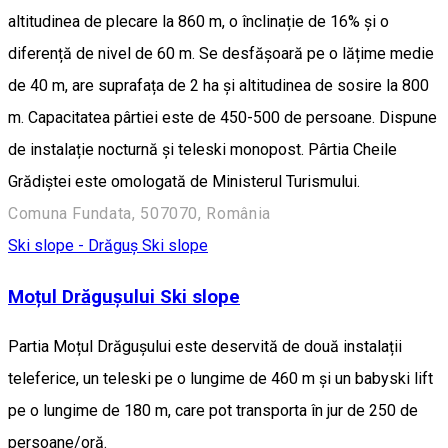
altitudinea de plecare la 860 m, o înclinație de 16% și o
diferență de nivel de 60 m. Se desfășoară pe o lățime medie
de 40 m, are suprafața de 2 ha și altitudinea de sosire la 800
m. Capacitatea pârtiei este de 450-500 de persoane. Dispune
de instalație nocturnă și teleski monopost. Pârtia Cheile
Grădiștei este omologată de Ministerul Turismului.
Comuna Fundata, 507070, România
Ski slope - Drăguș
Ski slope
Moțul Drăgușului Ski slope
Partia Moțul Drăgușului este deservită de două instalații
teleferice, un teleski pe o lungime de 460 m și un babyski lift
pe o lungime de 180 m, care pot transporta în jur de 250 de
persoane/oră.