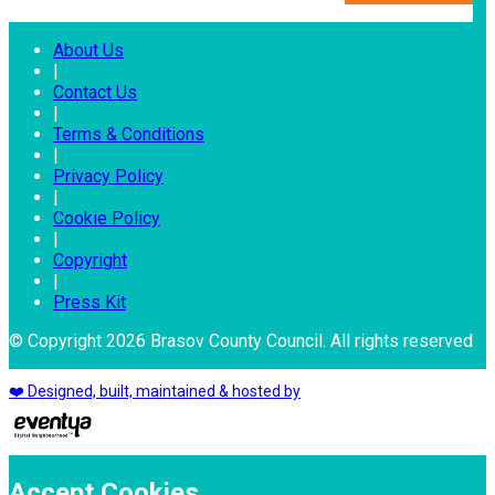
About Us
|
Contact Us
|
Terms & Conditions
|
Privacy Policy
|
Cookie Policy
|
Copyright
|
Press Kit
© Copyright 2026 Brasov County Council. All rights reserved
❤️ Designed, built, maintained & hosted by
Accept Cookies