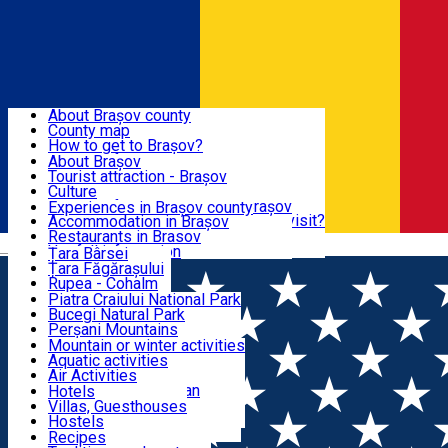
Sign In
Sign Up Free
BRAȘOV COUNTY
About Brașov county
County map
BRAȘOV
How to get to Brașov?
Tourist Information Centers
About Brașov
Tourist Guides
Tourist attraction - Brașov
EXPERIENCES
Brașov Tourism Recommendations
Culture
Historical tourist attractions
Tourist Information Center - Brașov
Experiences in Brașov county
What would a local recommend to visit?
Accommodation in Brașov
DESTINATIONS
Tourism news Brașov
Restaurants in Brasov
Română
Restaurants
Usefull information
Țara Bârsei
Țara Făgărașului
NATURE
Rupea - Cohalm
ECO Destinations
Piatra Craiului National Park
Bucegi Natural Park
ACTIVE TOURISM
Perșani Mountains
Făgăraș Mountains
Mountain or winter activities
Postăvarul Peak
Aquatic activities
ACCOMMODATION
Măgura Codlei
Air Activities
Ciucaș Mountains
Adventure, Equestrian
Hotels
Protected areas
Cycling, Running
Villas, Guesthouses
CULTURAL HERITAGE
Other natural attractions
Other activities
Hostels
Speoturism
Cottages
Recipes