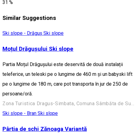
31 %
Similar Suggestions
Ski slope - Drăguș
Ski slope
Moțul Drăgușului Ski slope
Partia Moțul Drăgușului este deservită de două instalații
teleferice, un teleski pe o lungime de 460 m și un babyski lift
pe o lungime de 180 m, care pot transporta în jur de 250 de
persoane/oră.
Zona Turistica Dragus-Simbata, Comuna Sâmbăta de Sus 507251, Romania
Ski slope - Bran
Ski slope
Pârtia de schi Zănoaga Variantă