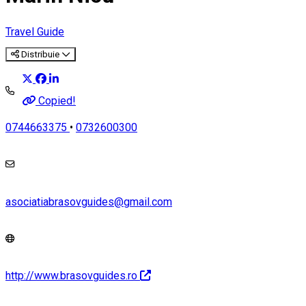
Travel Guide
Distribuie
Copied!
0744663375
•
0732600300
asociatiabrasovguides@gmail.com
http://www.brasovguides.ro