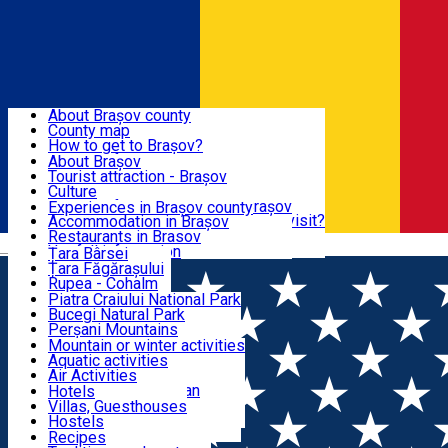
Sign In
Sign Up Free
BRAȘOV COUNTY
About Brașov county
County map
BRAȘOV
How to get to Brașov?
Tourist Information Centers
About Brașov
Tourist Guides
Tourist attraction - Brașov
EXPERIENCES
Brașov Tourism Recommendations
Culture
Historical tourist attractions
Tourist Information Center - Brașov
Experiences in Brașov county
What would a local recommend to visit?
Accommodation in Brașov
DESTINATIONS
Tourism news Brașov
Restaurants in Brasov
Română
Restaurants
Usefull information
Țara Bârsei
Țara Făgărașului
NATURE
Rupea - Cohalm
ECO Destinations
Piatra Craiului National Park
Bucegi Natural Park
ACTIVE TOURISM
Perșani Mountains
Făgăraș Mountains
Mountain or winter activities
Postăvarul Peak
Aquatic activities
ACCOMMODATION
Măgura Codlei
Air Activities
Ciucaș Mountains
Adventure, Equestrian
Hotels
Protected areas
Cycling, Running
Villas, Guesthouses
CULTURAL HERITAGE
Other natural attractions
Other activities
Hostels
Speoturism
Cottages
Recipes