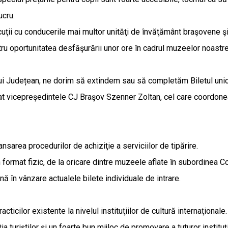
ucru.
cuţii cu conducerile mai multor unităţi de învăţământ braşovene ş
entru oportunitatea desfăşurării unor ore în cadrul muzeelor noastr
 Județean, ne dorim să extindem sau să completăm Biletul unic cu 
cat vicepreşedintele CJ Braşov Szenner Zoltan, cel care coordoneaz
nsarea procedurilor de achiziţie a serviciilor de tipărire.
n format fizic, de la oricare dintre muzeele aflate în subordinea 
ă în vânzare actualele bilete individuale de intrare.
acticilor existente la nivelul instituţiilor de cultură internaţiona
ţia turiştilor şi un foarte bun mijloc de promovare a tuturor instit