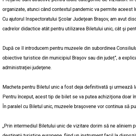
organizate, atunci când contextul pandemic va permite aceest l
Cu ajutorul Inspectoratului Şcolar Judeţean Braşov, am avut dis
cadrelor didactice atât pentru utilizarea Biletului unic, cât şi p
După ce îl introducem pentru muzeele din subordinea Consiliului
obiective turistice din municipiul Brașov sau din județ”, a expli
administraţiei judeţene.
Macheta pentru Biletul unic a fost deja definitivată şi urmează la
Pentru început, acest tip de bilet se va putea achiziţiona doar î
În paralel cu Biletul unic, muzeele braşovene vor continua să pun
„Prin intermediul Biletului unic de vizitare dorim să ne aliniem pr
destinaţii turistice europene, fiind un instrument facil la dispozi