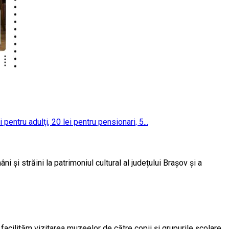
pentru adulţi, 20 lei pentru pensionari, 5...
 și străini la patrimoniul cultural al județului Brașov și a
ă facilităm vizitarea muzeelor de către copii și grupurile școlare