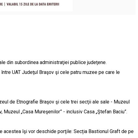
eale din subordinea administraţiei publice judeţene.
t între UAT Judeţul Braşov şi cele patru muzee pe care le
uzeul de Etnografie Braşov şi cele trei secţii ale sale - Muzeul
v, Muzeul „Casa Mureşenilor” - inclusiv Casa „Ştefan Baciu”.
 acestea îşi vor deschide porţile: Secția Bastionul Graft de pe