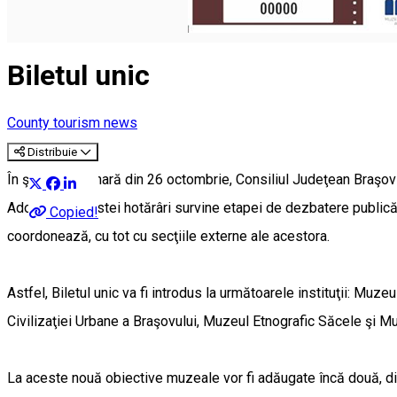
English
Biletul unic
County tourism news
Distribuie
În şedinţa ordinară din 26 octombrie, Consiliul Judeţean Braşov 
Adoptarea acestei hotărâri survine etapei de dezbatere publică a
Copied!
coordonează, cu tot cu secţiile externe ale acestora.
Astfel, Biletul unic va fi introdus la următoarele instituţii: Muz
Civilizaţiei Urbane a Braşovului, Muzeul Etnografic Săcele şi 
La aceste nouă obiective muzeale vor fi adăugate încă două, din