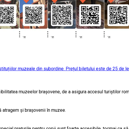
ituțiilor muzeale din subordine. Prețul biletului este de 25 de lei 
ilitatea muzeelor brașovene, de a asigura accesul turiștilor români
 să atragem și brașovenii în muzee.
n special prețurile pentru copii sunt foarte accesibile, tocmai ca s