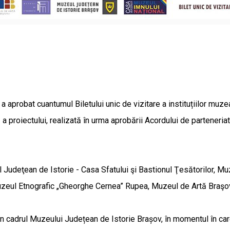
a aprobat cuantumul Biletului unic de vizitare a instituțiilor muz
 proiectului, realizată în urma aprobării Acordului de parteneria
eul Judeţean de Istorie - Casa Sfatului şi Bastionul Ţesătorilor, M
Muzeul Etnografic „Gheorghe Cernea” Rupea, Muzeul de Artă Braşo
 cadrul Muzeului Județean de Istorie Brașov, în momentul în care