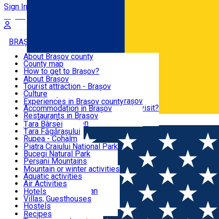
Sign In
Sign Up Free
BRAȘOV COUNTY
About Brașov county
County map
BRAȘOV
How to get to Brașov?
Tourist Information Centers
About Brașov
Tourist Guides
Tourist attraction - Brașov
EXPERIENCES
Brașov Tourism Recommendations
Culture
Historical tourist attractions
Tourist Information Center - Brașov
Experiences in Brașov county
What would a local recommend to visit?
Accommodation in Brașov
DESTINATIONS
Tourism news Brașov
Restaurants in Brasov
Română
Restaurants
Usefull information
Țara Bârsei
Țara Făgărașului
NATURE
Rupea - Cohalm
ECO Destinations
Piatra Craiului National Park
Bucegi Natural Park
ACTIVE TOURISM
Perșani Mountains
Făgăraș Mountains
Mountain or winter activities
Postăvarul Peak
Aquatic activities
ACCOMMODATION
Măgura Codlei
Air Activities
Ciucaș Mountains
Adventure, Equestrian
Hotels
Protected areas
Cycling, Running
Villas, Guesthouses
CULTURAL HERITAGE
Other natural attractions
Other activities
Hostels
Speoturism
Cottages
Recipes