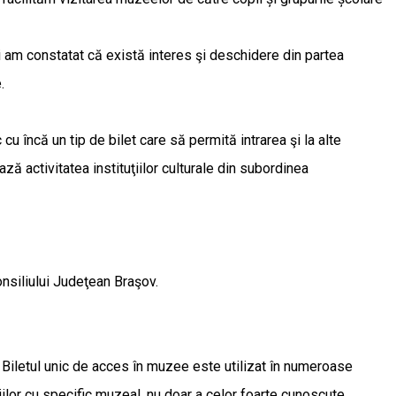
i am constatat că există interes şi deschidere din partea
e.
încă un tip de bilet care să permită intrarea şi la alte
ă activitatea instituţiilor culturale din subordinea
Consiliului Judeţean Braşov.
le. Biletul unic de acces în muzee este utilizat în numeroase
uţiilor cu specific muzeal, nu doar a celor foarte cunoscute