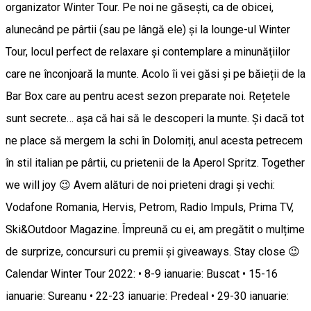
organizator Winter Tour. Pe noi ne găsești, ca de obicei,
alunecând pe pârtii (sau pe lângă ele) și la lounge-ul Winter
Tour, locul perfect de relaxare și contemplare a minunățiilor
care ne înconjoară la munte. Acolo îi vei găsi și pe băieții de la
Bar Box care au pentru acest sezon preparate noi. Rețetele
sunt secrete… așa că hai să le descoperi la munte. Și dacă tot
ne place să mergem la schi în Dolomiți, anul acesta petrecem
în stil italian pe pârtii, cu prietenii de la Aperol Spritz. Together
we will joy 😉 Avem alături de noi prieteni dragi și vechi:
Vodafone Romania, Hervis, Petrom, Radio Impuls, Prima TV,
Ski&Outdoor Magazine. Împreună cu ei, am pregătit o mulțime
de surprize, concursuri cu premii și giveaways. Stay close 😉
Calendar Winter Tour 2022: • 8-9 ianuarie: Buscat • 15-16
ianuarie: Sureanu • 22-23 ianuarie: Predeal • 29-30 ianuarie: