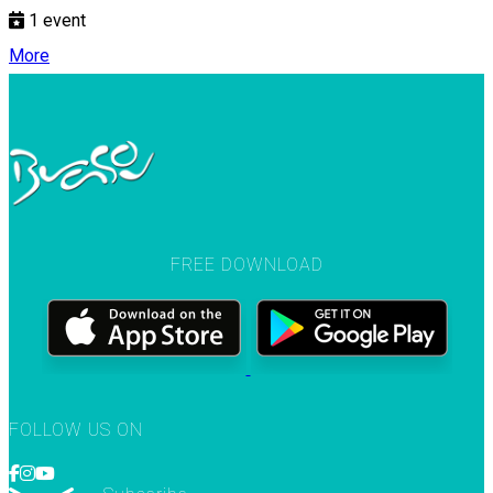
1
event
More
FREE DOWNLOAD
FOLLOW US ON