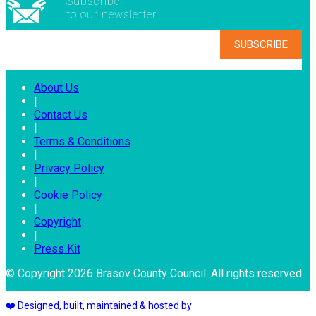
Subscribe
to our newsletter
About Us
|
Contact Us
|
Terms & Conditions
|
Privacy Policy
|
Cookie Policy
|
Copyright
|
Press Kit
© Copyright 2026 Brasov County Council. All rights reserved
❤️ Designed, built, maintained & hosted by