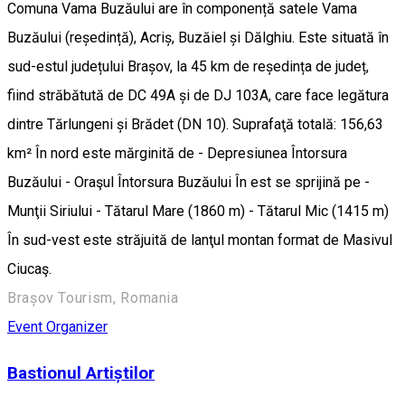
Comuna Vama Buzăului are în componență satele Vama
Buzăului (reședință), Acriș, Buzăiel și Dălghiu. Este situată în
sud-estul județului Brașov, la 45 km de reședința de județ,
fiind străbătută de DC 49A și de DJ 103A, care face legătura
dintre Tărlungeni și Brădet (DN 10). Suprafaţă totală: 156,63
km² În nord este mărginită de - Depresiunea Întorsura
Buzăului - Oraşul Întorsura Buzăului În est se sprijină pe -
Munţii Siriului - Tătarul Mare (1860 m) - Tătarul Mic (1415 m)
În sud-vest este străjuită de lanţul montan format de Masivul
Ciucaş.
Brașov Tourism, Romania
Event Organizer
Bastionul Artiștilor