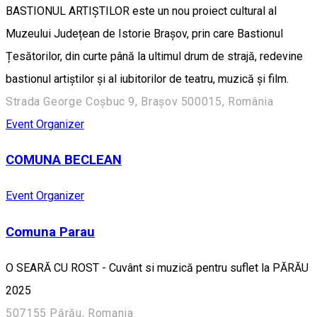
BASTIONUL ARTIȘTILOR este un nou proiect cultural al
Muzeului Județean de Istorie Brașov, prin care Bastionul
Țesătorilor, din curte până la ultimul drum de strajă, redevine
bastionul artiștilor și al iubitorilor de teatru, muzică și film.
Strada George Coșbuc 9, Brașov 500015, România
Event Organizer
COMUNA BECLEAN
Event Organizer
Comuna Parau
O SEARĂ CU ROST - Cuvânt si muzică pentru suflet la PĂRĂU
2025
507155 Părău, Romania