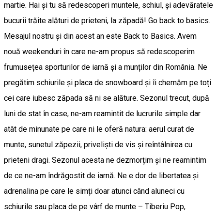
martie. Hai și tu să redescoperi muntele, schiul, și adevăratele
bucurii trăite alături de prieteni, la zăpadă! Go back to basics.
Mesajul nostru și din acest an este Back to Basics. Avem
nouă weekenduri în care ne-am propus să redescoperim
frumusețea sporturilor de iarnă și a munților din România. Ne
pregătim schiurile și placa de snowboard și îi chemăm pe toți
cei care iubesc zăpada să ni se alăture. Sezonul trecut, după
luni de stat în case, ne-am reamintit de lucrurile simple dar
atât de minunate pe care ni le oferă natura: aerul curat de
munte, sunetul zăpezii, priveliști de vis și reîntâlnirea cu
prieteni dragi. Sezonul acesta ne dezmorțim și ne reamintim
de ce ne-am îndrăgostit de iarnă. Ne e dor de libertatea și
adrenalina pe care le simți doar atunci când aluneci cu
schiurile sau placa de pe vârf de munte – Tiberiu Pop,