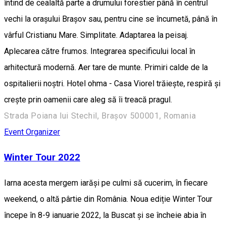
întind de cealaltă parte a drumului forestier până în centrul
vechi la orașului Brașov sau, pentru cine se încumetă, până în
vârful Cristianu Mare. Simplitate. Adaptarea la peisaj.
Aplecarea către frumos. Integrarea specificului local în
arhitectură modernă. Aer tare de munte. Primiri calde de la
ospitalierii noștri. Hotel ohma - Casa Viorel trăiește, respiră și
crește prin oamenii care aleg să îi treacă pragul.
Strada Poiana lui Stechil, Brașov 500001, Romania
Event Organizer
Winter Tour 2022
Iarna acesta mergem iarăși pe culmi să cucerim, în fiecare
weekend, o altă pârtie din România. Noua ediție Winter Tour
începe în 8-9 ianuarie 2022, la Buscat și se încheie abia în