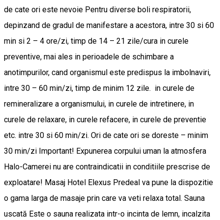
de cate ori este nevoie Pentru diverse boli respiratorii,
depinzand de gradul de manifestare a acestora, intre 30 si 60
min si 2 – 4 ore/zi, timp de 14 – 21 zile/cura in curele
preventive, mai ales in perioadele de schimbare a
anotimpurilor, cand organismul este predispus la imbolnaviri,
intre 30 – 60 min/zi, timp de minim 12 zile. in curele de
remineralizare a organismului, in curele de intretinere, in
curele de relaxare, in curele refacere, in curele de preventie
etc. intre 30 si 60 min/zi. Ori de cate ori se doreste – minim
30 min/zi Important! Expunerea corpului uman la atmosfera
Halo-Camerei nu are contraindicatii in conditiile prescrise de
exploatare! Masaj Hotel Elexus Predeal va pune la dispozitie
o gama larga de masaje prin care va veti relaxa total. Sauna
uscată Este o sauna realizata intr-o incinta de lemn, incalzita