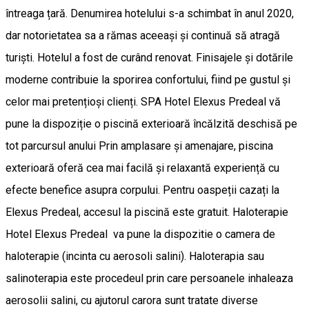
întreaga țară. Denumirea hotelului s-a schimbat în anul 2020,
dar notorietatea sa a rămas aceeași și continuă să atragă
turiști. Hotelul a fost de curând renovat. Finisajele și dotările
moderne contribuie la sporirea confortului, fiind pe gustul și
celor mai pretențioși clienți. SPA Hotel Elexus Predeal vă
pune la dispoziție o piscină exterioară încălzită deschisă pe
tot parcursul anului Prin amplasare și amenajare, piscina
exterioară oferă cea mai facilă și relaxantă experiență cu
efecte benefice asupra corpului. Pentru oaspeții cazați la
Elexus Predeal, accesul la piscină este gratuit. Haloterapie
Hotel Elexus Predeal va pune la dispozitie o camera de
haloterapie (incinta cu aerosoli salini). Haloterapia sau
salinoterapia este procedeul prin care persoanele inhaleaza
aerosolii salini, cu ajutorul carora sunt tratate diverse