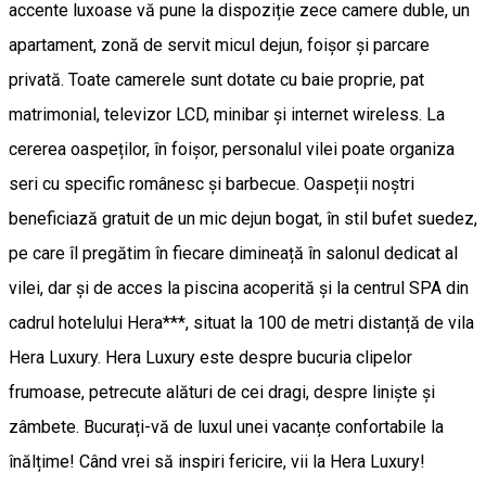
accente luxoase vă pune la dispoziție zece camere duble, un
apartament, zonă de servit micul dejun, foișor și parcare
privată. Toate camerele sunt dotate cu baie proprie, pat
matrimonial, televizor LCD, minibar și internet wireless. La
cererea oaspeților, în foișor, personalul vilei poate organiza
seri cu specific românesc și barbecue. Oaspeții noștri
beneficiază gratuit de un mic dejun bogat, în stil bufet suedez,
pe care îl pregătim în fiecare dimineață în salonul dedicat al
vilei, dar și de acces la piscina acoperită și la centrul SPA din
cadrul hotelului Hera***, situat la 100 de metri distanță de vila
Hera Luxury. Hera Luxury este despre bucuria clipelor
frumoase, petrecute alături de cei dragi, despre liniște și
zâmbete. Bucurați-vă de luxul unei vacanțe confortabile la
înălțime! Când vrei să inspiri fericire, vii la Hera Luxury!