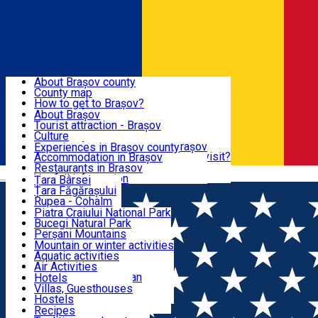
Sign In
Sign Up Free
BRAȘOV COUNTY
About Brașov county
County map
BRAȘOV
How to get to Brașov?
Tourist Information Centers
About Brașov
Tourist Guides
Tourist attraction - Brașov
EXPERIENCES
Brașov Tourism Recommendations
Culture
Historical tourist attractions
Tourist Information Center - Brașov
Experiences in Brașov county
What would a local recommend to visit?
Accommodation in Brașov
DESTINATIONS
Tourism news Brașov
Restaurants in Brasov
Română
Restaurants
Usefull information
Țara Bârsei
Țara Făgărașului
NATURE
Rupea - Cohalm
ECO Destinations
Piatra Craiului National Park
Bucegi Natural Park
ACTIVE TOURISM
Perșani Mountains
Făgăraș Mountains
Mountain or winter activities
Postăvarul Peak
Aquatic activities
ACCOMMODATION
Măgura Codlei
Air Activities
Ciucaș Mountains
Adventure, Equestrian
Hotels
Protected areas
Cycling, Running
Villas, Guesthouses
CULTURAL HERITAGE
Other natural attractions
Other activities
Hostels
Speoturism
Cottages
Recipes